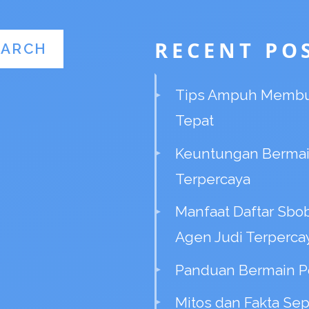
RECENT PO
Tips Ampuh Membuat
Tepat
Keuntungan Bermain
Terpercaya
Manfaat Daftar Sbo
Agen Judi Terperca
Panduan Bermain Po
Mitos dan Fakta Sep