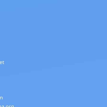
et
om
pa.org