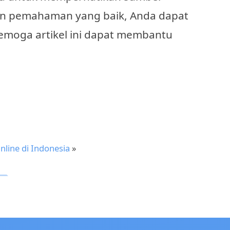
an pemahaman yang baik, Anda dapat
emoga artikel ini dapat membantu
nline di Indonesia
»