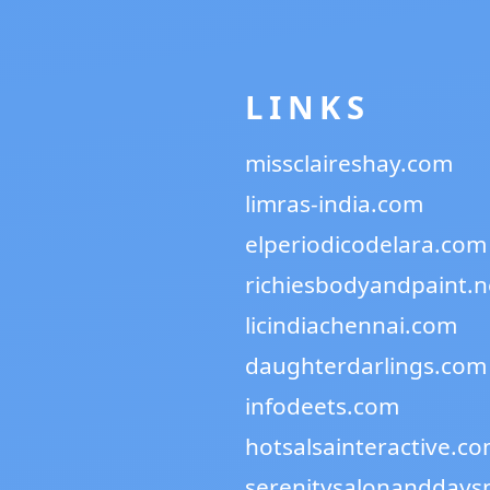
LINKS
missclaireshay.com
limras-india.com
elperiodicodelara.com
richiesbodyandpaint.n
licindiachennai.com
daughterdarlings.com
infodeets.com
hotsalsainteractive.c
serenitysalonanddays