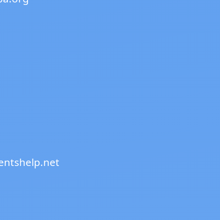
ntshelp.net
m