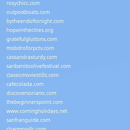
rosychicc.com
outpostboats.com
bytheendoftonight.com
hopeinthecities.org
gratefulgluttons.com
mobdroforpctv.com
cassandrasturdy.com
sanbenitoolivefestival.com
classicmoviestills.com
cafecolada.com
discoversoriano.com
thebeginnerspoint.com
www.comingholidays.net
sanfranguide.com
charmoryllc.com