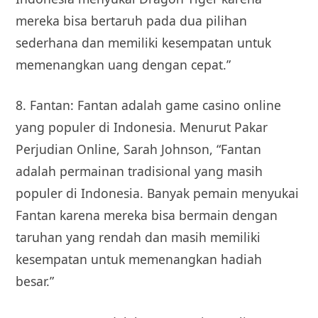
mereka bisa bertaruh pada dua pilihan
sederhana dan memiliki kesempatan untuk
memenangkan uang dengan cepat.”
8. Fantan: Fantan adalah game casino online
yang populer di Indonesia. Menurut Pakar
Perjudian Online, Sarah Johnson, “Fantan
adalah permainan tradisional yang masih
populer di Indonesia. Banyak pemain menyukai
Fantan karena mereka bisa bermain dengan
taruhan yang rendah dan masih memiliki
kesempatan untuk memenangkan hadiah
besar.”