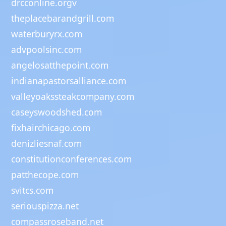
drcconline.org
v
theplacebarandgrill.com
waterburyrx.com
advpoolsinc.com
angelosatthepoint.com
indianapastorsalliance.com
valleyoakssteakcompany.com
caseyswoodshed.com
fixhairchicago.com
denizliesnaf.com
constitutionconferences.com
patthecope.com
svitcs.com
seriouspizza.net
compassroseband.net