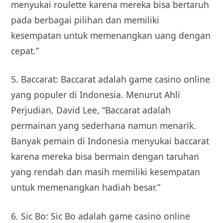
menyukai roulette karena mereka bisa bertaruh
pada berbagai pilihan dan memiliki
kesempatan untuk memenangkan uang dengan
cepat.”
5. Baccarat: Baccarat adalah game casino online
yang populer di Indonesia. Menurut Ahli
Perjudian, David Lee, “Baccarat adalah
permainan yang sederhana namun menarik.
Banyak pemain di Indonesia menyukai baccarat
karena mereka bisa bermain dengan taruhan
yang rendah dan masih memiliki kesempatan
untuk memenangkan hadiah besar.”
6. Sic Bo: Sic Bo adalah game casino online