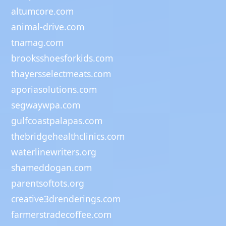
altumcore.com
animal-drive.com
tnamag.com
brooksshoesforkids.com
thayersselectmeats.com
aporiasolutions.com
segwaywpa.com
gulfcoastpalapas.com
thebridgehealthclinics.com
waterlinewriters.org
shameddogan.com
parentsoftots.org
creative3drenderings.com
farmerstradecoffee.com