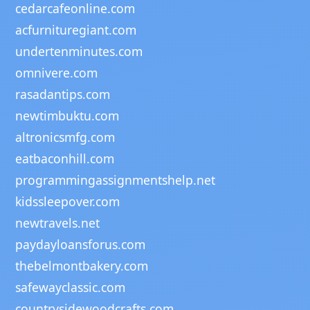
cedarcafeonline.com
acfurnituregiant.com
undertenminutes.com
omnivere.com
rasadantips.com
newtimbuktu.com
altronicsmfg.com
eatbaconhill.com
programmingassignmentshelp.net
kidssleepover.com
newtravels.net
paydayloansforus.com
thebelmontbakery.com
safewayclassic.com
countrysidewoodcrafts.com