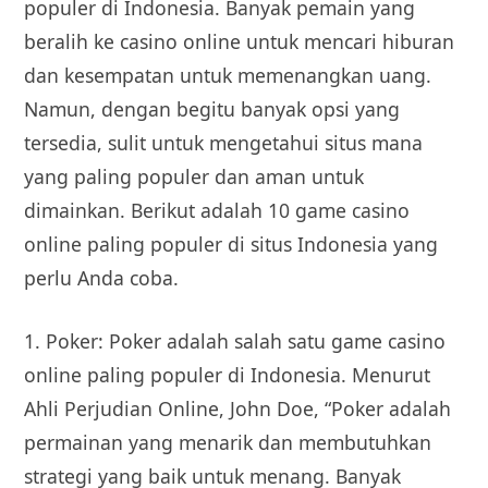
populer di Indonesia. Banyak pemain yang
beralih ke casino online untuk mencari hiburan
dan kesempatan untuk memenangkan uang.
Namun, dengan begitu banyak opsi yang
tersedia, sulit untuk mengetahui situs mana
yang paling populer dan aman untuk
dimainkan. Berikut adalah 10 game casino
online paling populer di situs Indonesia yang
perlu Anda coba.
1. Poker: Poker adalah salah satu game casino
online paling populer di Indonesia. Menurut
Ahli Perjudian Online, John Doe, “Poker adalah
permainan yang menarik dan membutuhkan
strategi yang baik untuk menang. Banyak