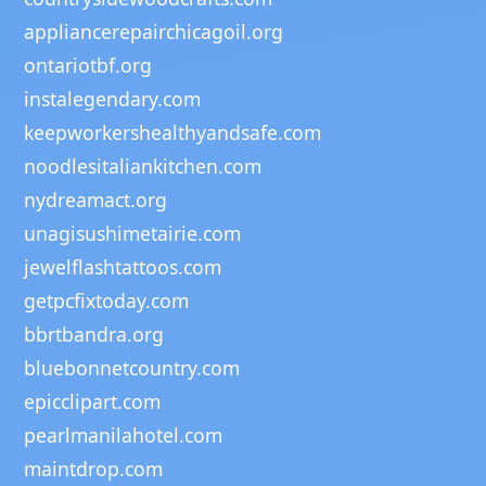
appliancerepairchicagoil.org
ontariotbf.org
instalegendary.com
keepworkershealthyandsafe.com
noodlesitaliankitchen.com
nydreamact.org
unagisushimetairie.com
jewelflashtattoos.com
getpcfixtoday.com
bbrtbandra.org
bluebonnetcountry.com
epicclipart.com
pearlmanilahotel.com
maintdrop.com