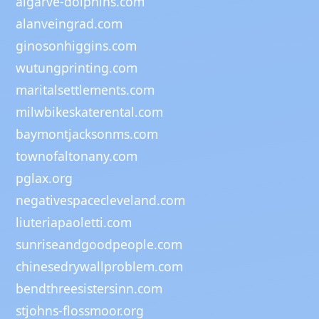
algarve-dolphins.com
alanveingrad.com
ginosonhiggins.com
wutungprinting.com
maritalsettlements.com
milwbikeskaterental.com
baymontjacksonms.com
townofaltonany.com
pglax.org
negativespacecleveland.com
liuteriapaoletti.com
sunriseandgoodpeople.com
chinesedrywallproblem.com
bendthreesistersinn.com
stjohns-flossmoor.org