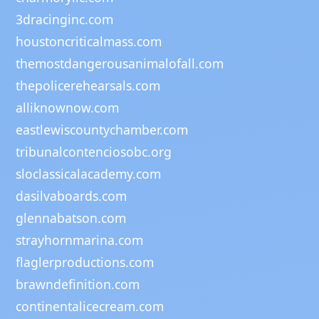
3dracinginc.com
houstoncriticalmass.com
themostdangerousanimalofall.com
thepolicerehearsals.com
alliknownow.com
eastlewiscountychamber.com
tribunalcontenciosobc.org
sloclassicalacademy.com
dasilvaboards.com
glennabatson.com
strayhornmarina.com
flaglerproductions.com
brawndefinition.com
continentalicecream.com