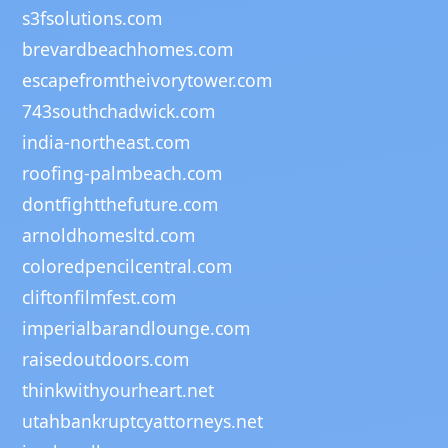
s3fsolutions.com
brevardbeachhomes.com
escapefromtheivorytower.com
743southchadwick.com
india-northeast.com
roofing-palmbeach.com
dontfightthefuture.com
arnoldhomesltd.com
coloredpencilcentral.com
cliftonfilmfest.com
imperialbarandlounge.com
raisedoutdoors.com
thinkwithyourheart.net
utahbankruptcyattorneys.net