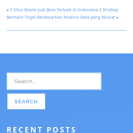
«
5 Situs Resmi Judi Bola Terbaik di Indonesia
|
Strategi
Bermain Togel Berdasarkan Analisis Data yang Akurat
»
RECENT POSTS