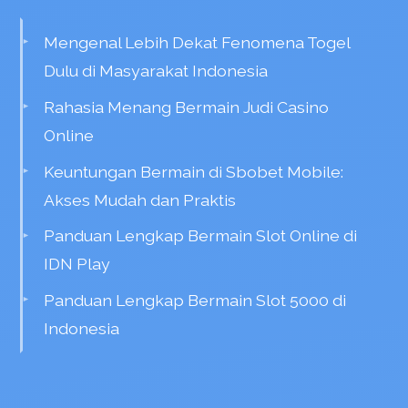
Mengenal Lebih Dekat Fenomena Togel
Dulu di Masyarakat Indonesia
Rahasia Menang Bermain Judi Casino
Online
Keuntungan Bermain di Sbobet Mobile:
Akses Mudah dan Praktis
Panduan Lengkap Bermain Slot Online di
IDN Play
Panduan Lengkap Bermain Slot 5000 di
Indonesia