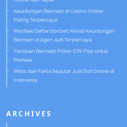
Keuntungan Bermain di Casino Online
Paling Terpercaya
Manfaat Daftar Sbobet: Kenali Keuntungan
Bermain di Agen Judi Terpercaya
Panduan Bermain Poker IDN Play untuk
Pemula
Mitos dan Fakta Seputar Judi Slot Online di
Indonesia
ARCHIVES