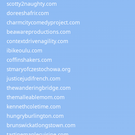
scotty2naughty.com
doreeshafrir.com
charmcitycomedyproject.com
beawareproductions.com
contextdrivenagility.com
ibikeoulu.com
coffinshakers.com
stmaryofczestochowa.org
justicejudifrench.com
thewanderingbridge.com
themalleablemom.com
kennethcoletime.com
hungryburlington.com
brunswickatlongstown.com
tartinemaplecuisine.com