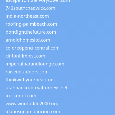
escapefromtheivorytower.com
743southchadwick.com
india-northeast.com
roofing-palmbeach.com
dontfightthefuture.com
arnoldhomesltd.com
coloredpencilcentral.com
cliftonfilmfest.com
imperialbarandlounge.com
raisedoutdoors.com
thinkwithyourheart.net
utahbankruptcyattorneys.net
irocknroll.com
www.wordoflife2000.org
idahosquaredancing.com