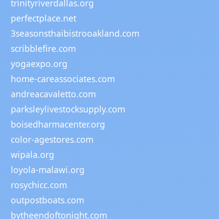
trinityriverdallas.org
perfectplace.net
3seasonsthaibistrooakland.com
scribblefire.com
yogaexpo.org
home-careassociates.com
andreacavaletto.com
parksleylivestocksupply.com
boisedharmacenter.org
color-agestores.com
wipala.org
loyola-malawi.org
rosychicc.com
outpostboats.com
bytheendoftonight.com