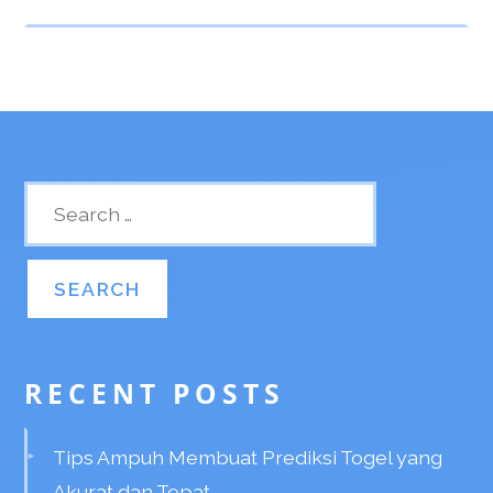
RECENT POSTS
Tips Ampuh Membuat Prediksi Togel yang
Akurat dan Tepat