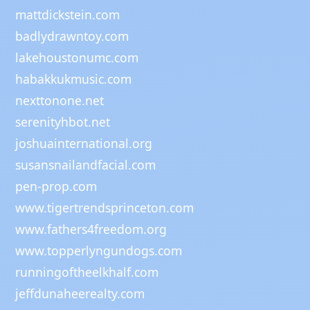
mattdickstein.com
badlydrawntoy.com
lakehoustonumc.com
habakkukmusic.com
nexttonone.net
serenityhbot.net
joshuainternational.org
susansnailandfacial.com
pen-prop.com
www.tigertrendsprinceton.com
www.fathers4freedom.org
www.topperlyngundogs.com
runningoftheelkhalf.com
jeffdunaheerealty.com