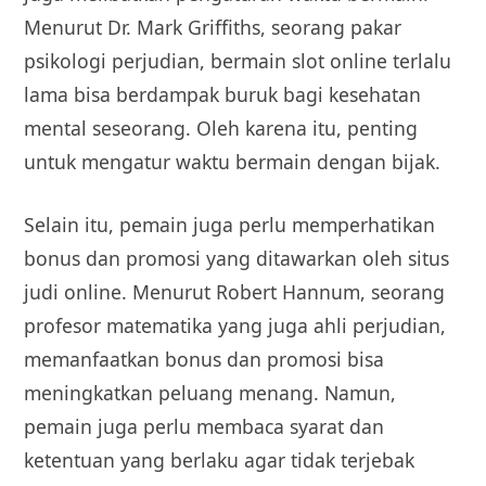
Menurut Dr. Mark Griffiths, seorang pakar
psikologi perjudian, bermain slot online terlalu
lama bisa berdampak buruk bagi kesehatan
mental seseorang. Oleh karena itu, penting
untuk mengatur waktu bermain dengan bijak.
Selain itu, pemain juga perlu memperhatikan
bonus dan promosi yang ditawarkan oleh situs
judi online. Menurut Robert Hannum, seorang
profesor matematika yang juga ahli perjudian,
memanfaatkan bonus dan promosi bisa
meningkatkan peluang menang. Namun,
pemain juga perlu membaca syarat dan
ketentuan yang berlaku agar tidak terjebak