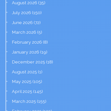
August 2026
(35)
July 2026
(150)
June 2026
(72)
March 2026
(5)
February 2026
(8)
January 2026
(19)
December 2025
(18)
August 2025
(1)
May 2025
(105)
April 2025
(145)
March 2025
(155)