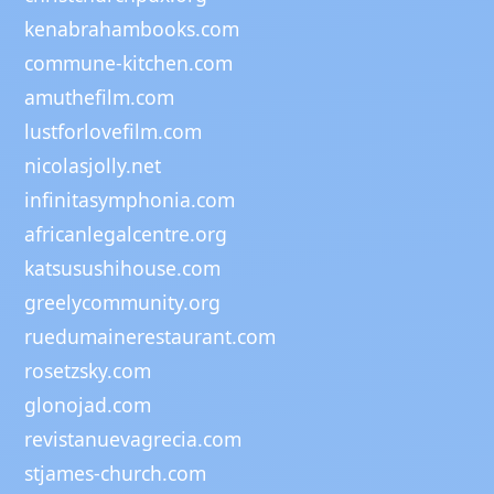
kenabrahambooks.com
commune-kitchen.com
amuthefilm.com
lustforlovefilm.com
nicolasjolly.net
infinitasymphonia.com
africanlegalcentre.org
katsusushihouse.com
greelycommunity.org
ruedumainerestaurant.com
rosetzsky.com
glonojad.com
revistanuevagrecia.com
stjames-church.com