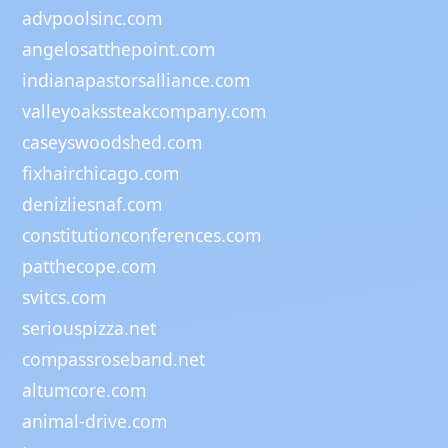
advpoolsinc.com
angelosatthepoint.com
indianapastorsalliance.com
valleyoakssteakcompany.com
caseyswoodshed.com
fixhairchicago.com
denizliesnaf.com
constitutionconferences.com
patthecope.com
svitcs.com
seriouspizza.net
compassroseband.net
altumcore.com
animal-drive.com