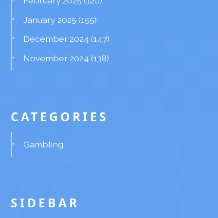
February 2025
(120)
January 2025
(155)
December 2024
(147)
November 2024
(138)
CATEGORIES
Gambling
SIDEBAR