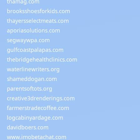
tnamag.com
brooksshoesforkids.com
thayersselectmeats.com
aporiasolutions.com
segwaywpa.com
gulfcoastpalapas.com
thebridgehealthclinics.com
waterlinewriters.org
shameddogan.com
parentsoftots.org
creative3drenderings.com
farmerstradecoffee.com
logcabinyardage.com
davidboers.com
www.imobetachat.com