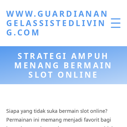
WWW.GUARDIANAN
GELASSISTEDLIVIN
G.COM
STRATEGI AMPUH
MENANG BERMAIN
SLOT ONLINE
Siapa yang tidak suka bermain slot online?
Permainan ini memang menjadi favorit bagi