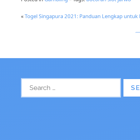
«
Togel Singapura 2021: Panduan Lengkap untuk 