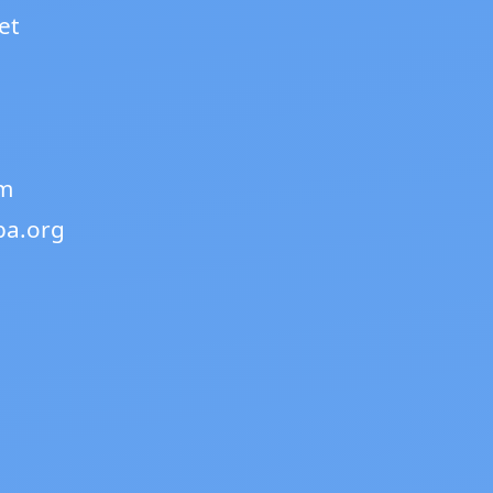
et
om
pa.org