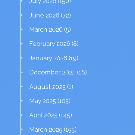
July 2026
(150)
June 2026
(72)
March 2026
(5)
February 2026
(8)
January 2026
(19)
December 2025
(18)
August 2025
(1)
May 2025
(105)
April 2025
(145)
March 2025
(155)