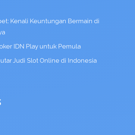
bet: Kenali Keuntungan Bermain di
ya
ker IDN Play untuk Pemula
utar Judi Slot Online di Indonesia
S