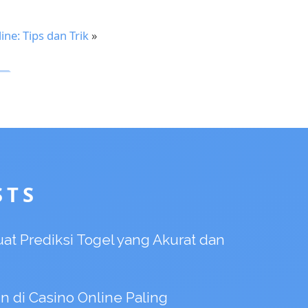
e: Tips dan Trik
»
STS
 Prediksi Togel yang Akurat dan
 di Casino Online Paling