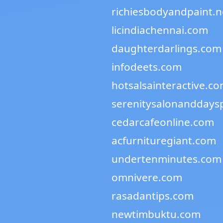
richiesbodyandpaint.n
licindiachennai.com
daughterdarlings.com
infodeets.com
hotsalsainteractive.c
serenitysalonanddays
cedarcafeonline.com
acfurnituregiant.com
undertenminutes.com
omnivere.com
rasadantips.com
newtimbuktu.com