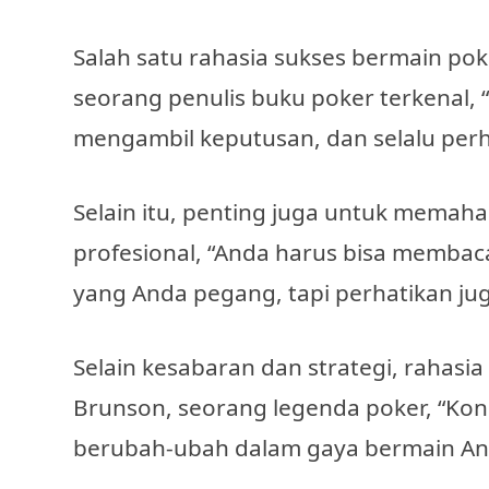
Salah satu rahasia sukses bermain pok
seorang penulis buku poker terkenal,
mengambil keputusan, dan selalu perh
Selain itu, penting juga untuk memah
profesional, “Anda harus bisa membac
yang Anda pegang, tapi perhatikan jug
Selain kesabaran dan strategi, rahasi
Brunson, seorang legenda poker, “Kon
berubah-ubah dalam gaya bermain Anda