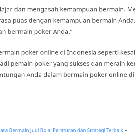
u belajar dan mengasah kemampuan bermain. Me
rasa puas dengan kemampuan bermain Anda. S
n bermain poker Anda.”
ain poker online di Indonesia seperti kesaba
njadi pemain poker yang sukses dan meraih 
ntungan Anda dalam bermain poker online di
ara Bermain Judi Bola: Peraturan dan Strategi Terbaik
»