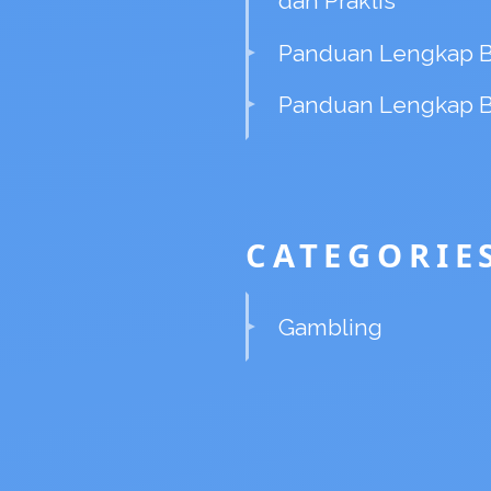
dan Praktis
Panduan Lengkap Be
Panduan Lengkap Be
CATEGORIE
Gambling