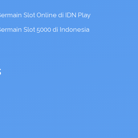
rmain Slot Online di IDN Play
rmain Slot 5000 di Indonesia
S