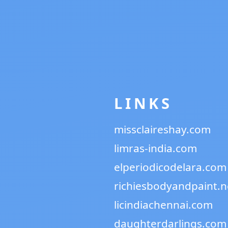
LINKS
missclaireshay.com
limras-india.com
elperiodicodelara.com
richiesbodyandpaint.n
licindiachennai.com
daughterdarlings.com