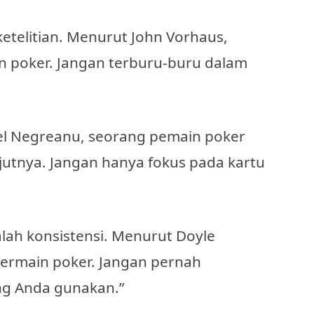
ketelitian. Menurut John Vorhaus,
n poker. Jangan terburu-buru dalam
iel Negreanu, seorang pemain poker
jutnya. Jangan hanya fokus pada kartu
alah konsistensi. Menurut Doyle
bermain poker. Jangan pernah
ng Anda gunakan.”