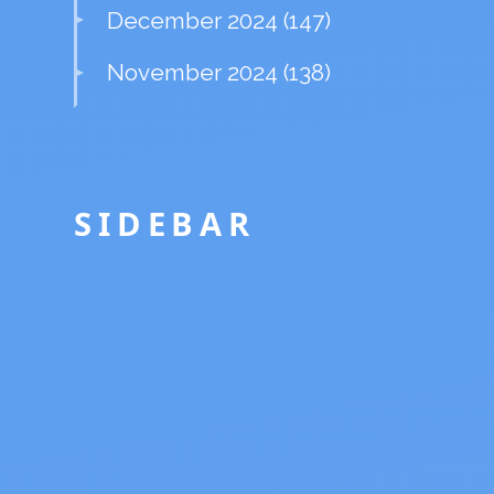
December 2024
(147)
November 2024
(138)
SIDEBAR