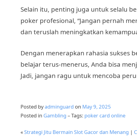
Selain itu, penting juga untuk selal
poker profesional, “Jangan pernah me
dan teruslah meningkatkan kemampua
Dengan menerapkan rahasia sukses berm
belajar terus-menerus, Anda bisa me
Jadi, jangan ragu untuk mencoba peru
Posted by
adminguard
on
May 9, 2025
Posted in
Gambling
– Tags:
poker card online
«
Strategi Jitu Bermain Slot Gacor dan Menang
|
C