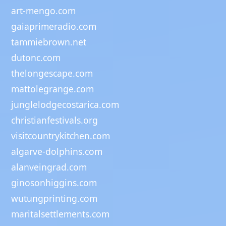
art-mengo.com
gaiaprimeradio.com
tammiebrown.net
dutonc.com
thelongescape.com
mattolegrange.com
junglelodgecostarica.com
christianfestivals.org
visitcountrykitchen.com
algarve-dolphins.com
alanveingrad.com
ginosonhiggins.com
wutungprinting.com
maritalsettlements.com