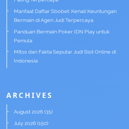
Manfaat Daftar Sbobet: Kenali Keuntungan
Bermain di Agen Judi Terpercaya
Panduan Bermain Poker IDN Play untuk
Pemula
Mitos dan Fakta Seputar Judi Slot Online di
Indonesia
ARCHIVES
August 2026
(35)
July 2026
(150)