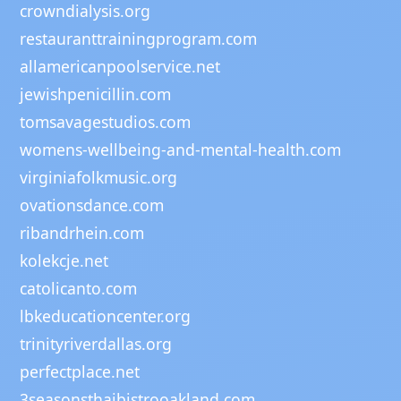
crowndialysis.org
restauranttrainingprogram.com
allamericanpoolservice.net
jewishpenicillin.com
tomsavagestudios.com
womens-wellbeing-and-mental-health.com
virginiafolkmusic.org
ovationsdance.com
ribandrhein.com
kolekcje.net
catolicanto.com
lbkeducationcenter.org
trinityriverdallas.org
perfectplace.net
3seasonsthaibistrooakland.com