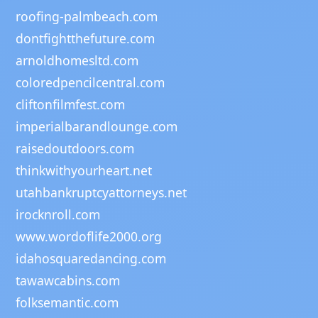
roofing-palmbeach.com
dontfightthefuture.com
arnoldhomesltd.com
coloredpencilcentral.com
cliftonfilmfest.com
imperialbarandlounge.com
raisedoutdoors.com
thinkwithyourheart.net
utahbankruptcyattorneys.net
irocknroll.com
www.wordoflife2000.org
idahosquaredancing.com
tawawcabins.com
folksemantic.com