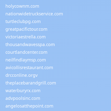
holycownm.com
nationwidetruckservice.com
turtleclubpg.com
greatpacifictour.com
victoriaestrella.com
thousandwavesspa.com
courtlandcenter.com
neilfindlaymsp.com
avicollisrestaurant.com
drcconline.org
v
theplacebarandgrill.com
waterburyrx.com
advpoolsinc.com
angelosatthepoint.com