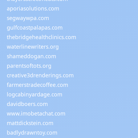
aporiasolutions.com
segwaywpa.com
gulfcoastpalapas.com
thebridgehealthclinics.com
waterlinewriters.org
shameddogan.com
parentsoftots.org
creative3drenderings.com
farmerstradecoffee.com
logcabinyardage.com
davidboers.com
www.imobetachat.com
mattdickstein.com
badlydrawntoy.com