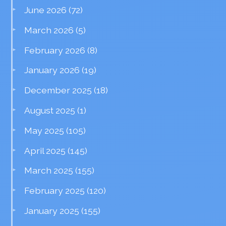
June 2026
(72)
March 2026
(5)
February 2026
(8)
January 2026
(19)
December 2025
(18)
August 2025
(1)
May 2025
(105)
April 2025
(145)
March 2025
(155)
February 2025
(120)
January 2025
(155)