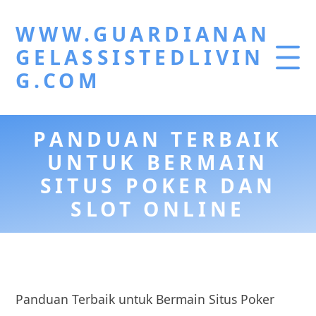
WWW.GUARDIANAN
GELASSISTEDLIVIN
G.COM
PANDUAN TERBAIK
UNTUK BERMAIN
SITUS POKER DAN
SLOT ONLINE
Panduan Terbaik untuk Bermain Situs Poker