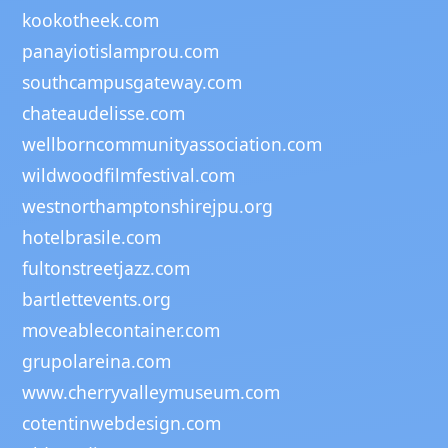
kookotheek.com
panayiotislamprou.com
southcampusgateway.com
chateaudelisse.com
wellborncommunityassociation.com
wildwoodfilmfestival.com
westnorthamptonshirejpu.org
hotelbrasile.com
fultonstreetjazz.com
bartlettevents.org
moveablecontainer.com
grupolareina.com
www.cherryvalleymuseum.com
cotentinwebdesign.com