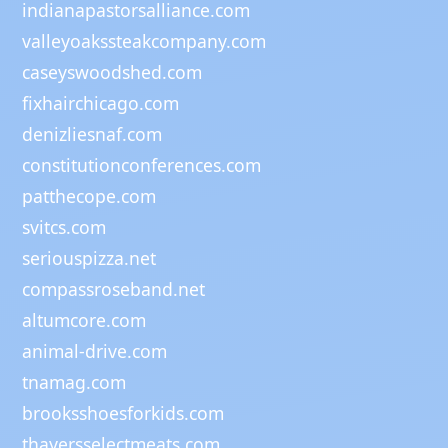
indianapastorsalliance.com
valleyoakssteakcompany.com
caseyswoodshed.com
fixhairchicago.com
denizliesnaf.com
constitutionconferences.com
patthecope.com
svitcs.com
seriouspizza.net
compassroseband.net
altumcore.com
animal-drive.com
tnamag.com
brooksshoesforkids.com
thayersselectmeats.com