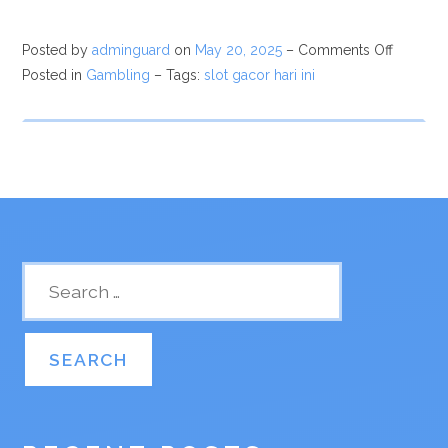
Posted by
adminguard
on
May 20, 2025
–
Comments Off
Posted in
Gambling
– Tags:
slot gacor hari ini