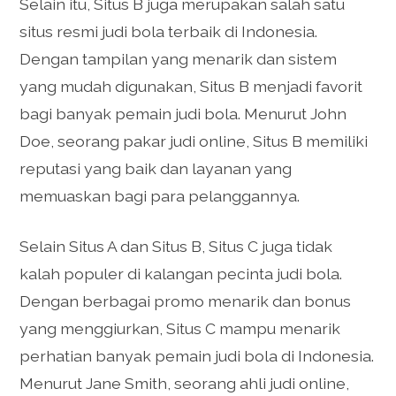
Selain itu, Situs B juga merupakan salah satu
situs resmi judi bola terbaik di Indonesia.
Dengan tampilan yang menarik dan sistem
yang mudah digunakan, Situs B menjadi favorit
bagi banyak pemain judi bola. Menurut John
Doe, seorang pakar judi online, Situs B memiliki
reputasi yang baik dan layanan yang
memuaskan bagi para pelanggannya.
Selain Situs A dan Situs B, Situs C juga tidak
kalah populer di kalangan pecinta judi bola.
Dengan berbagai promo menarik dan bonus
yang menggiurkan, Situs C mampu menarik
perhatian banyak pemain judi bola di Indonesia.
Menurut Jane Smith, seorang ahli judi online,