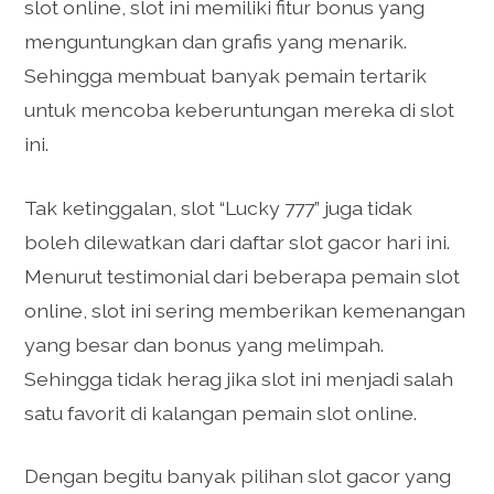
slot online, slot ini memiliki fitur bonus yang
menguntungkan dan grafis yang menarik.
Sehingga membuat banyak pemain tertarik
untuk mencoba keberuntungan mereka di slot
ini.
Tak ketinggalan, slot “Lucky 777” juga tidak
boleh dilewatkan dari daftar slot gacor hari ini.
Menurut testimonial dari beberapa pemain slot
online, slot ini sering memberikan kemenangan
yang besar dan bonus yang melimpah.
Sehingga tidak herag jika slot ini menjadi salah
satu favorit di kalangan pemain slot online.
Dengan begitu banyak pilihan slot gacor yang