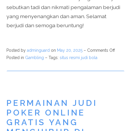
sebutkan tadi dan nikmati pengalaman berjudi
yang menyenangkan dan aman. Selamat
berjudi dan semoga beruntung!
Posted by
adminguard
on
May 20, 2025
–
Comments Off
Posted in
Gambling
– Tags:
situs resmi judi bola
PERMAINAN JUDI
POKER ONLINE
GRATIS YANG