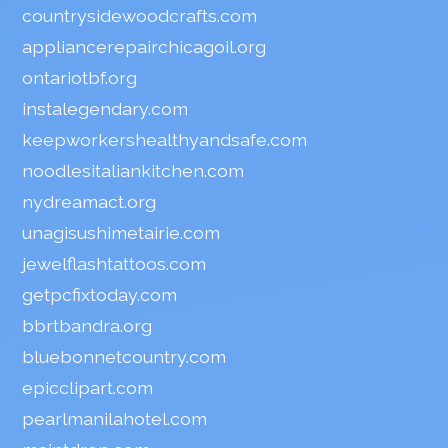
countrysidewoodcrafts.com
appliancerepairchicagoil.org
ontariotbf.org
instalegendary.com
keepworkershealthyandsafe.com
noodlesitaliankitchen.com
nydreamact.org
unagisushimetairie.com
jewelflashtattoos.com
getpcfixtoday.com
bbrtbandra.org
bluebonnetcountry.com
epicclipart.com
pearlmanilahotel.com