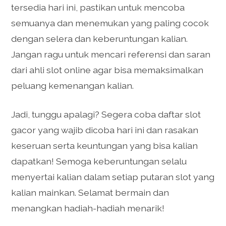
tersedia hari ini, pastikan untuk mencoba
semuanya dan menemukan yang paling cocok
dengan selera dan keberuntungan kalian.
Jangan ragu untuk mencari referensi dan saran
dari ahli slot online agar bisa memaksimalkan
peluang kemenangan kalian.
Jadi, tunggu apalagi? Segera coba daftar slot
gacor yang wajib dicoba hari ini dan rasakan
keseruan serta keuntungan yang bisa kalian
dapatkan! Semoga keberuntungan selalu
menyertai kalian dalam setiap putaran slot yang
kalian mainkan. Selamat bermain dan
menangkan hadiah-hadiah menarik!