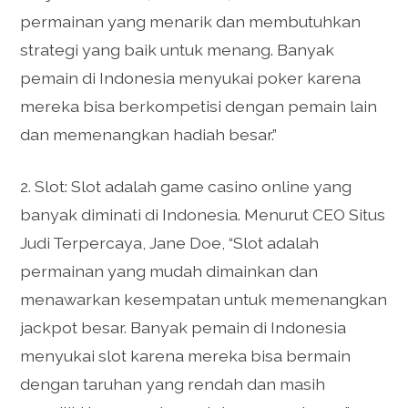
permainan yang menarik dan membutuhkan
strategi yang baik untuk menang. Banyak
pemain di Indonesia menyukai poker karena
mereka bisa berkompetisi dengan pemain lain
dan memenangkan hadiah besar.”
2. Slot: Slot adalah game casino online yang
banyak diminati di Indonesia. Menurut CEO Situs
Judi Terpercaya, Jane Doe, “Slot adalah
permainan yang mudah dimainkan dan
menawarkan kesempatan untuk memenangkan
jackpot besar. Banyak pemain di Indonesia
menyukai slot karena mereka bisa bermain
dengan taruhan yang rendah dan masih