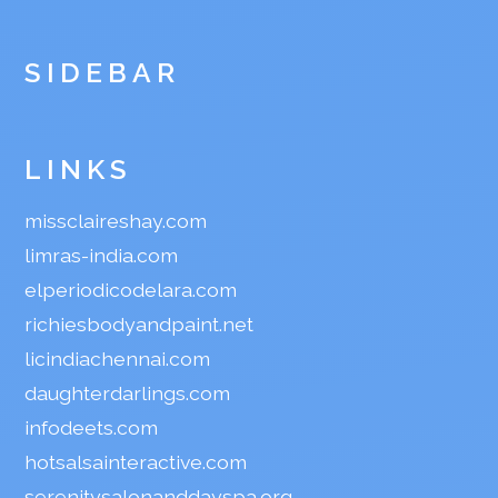
SIDEBAR
LINKS
missclaireshay.com
limras-india.com
elperiodicodelara.com
richiesbodyandpaint.net
licindiachennai.com
daughterdarlings.com
infodeets.com
hotsalsainteractive.com
serenitysalonanddayspa.org