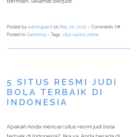
bermain. Selamat berjudi!
Posted by
adminguard
on
May 20, 2025
–
Comments Off
Posted in
Gambling
– Tags:
situs casino online
5 SITUS RESMI JUDI
BOLA TERBAIK DI
INDONESIA
Apakah Anda mencari situs resmi judi bola
terbaik di Indonesia? Jika ya, Anda berada di