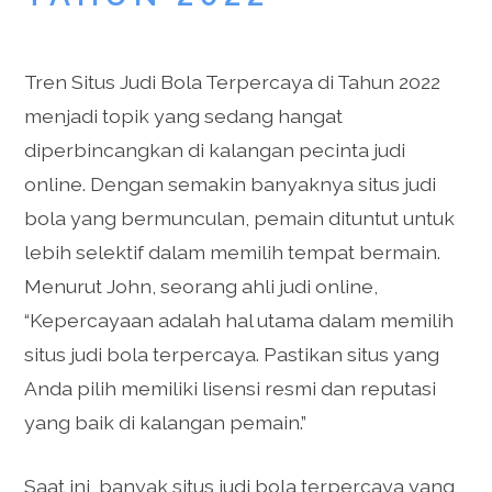
Tren Situs Judi Bola Terpercaya di Tahun 2022
menjadi topik yang sedang hangat
diperbincangkan di kalangan pecinta judi
online. Dengan semakin banyaknya situs judi
bola yang bermunculan, pemain dituntut untuk
lebih selektif dalam memilih tempat bermain.
Menurut John, seorang ahli judi online,
“Kepercayaan adalah hal utama dalam memilih
situs judi bola terpercaya. Pastikan situs yang
Anda pilih memiliki lisensi resmi dan reputasi
yang baik di kalangan pemain.”
Saat ini, banyak situs judi bola terpercaya yang