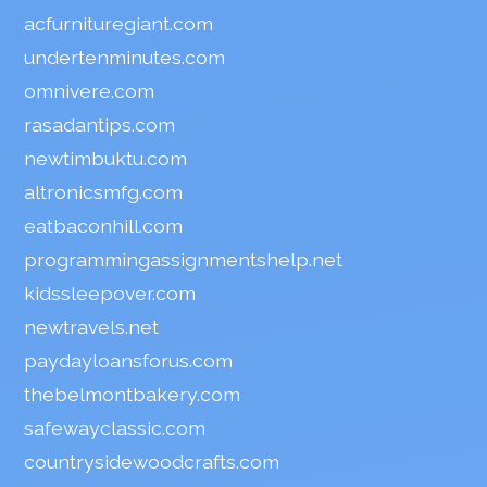
acfurnituregiant.com
undertenminutes.com
omnivere.com
rasadantips.com
newtimbuktu.com
altronicsmfg.com
eatbaconhill.com
programmingassignmentshelp.net
kidssleepover.com
newtravels.net
paydayloansforus.com
thebelmontbakery.com
safewayclassic.com
countrysidewoodcrafts.com