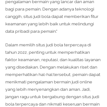
pengalaman bermain yang lancar dan aman
bagi para pemain. Dengan adanya teknologi
canggih, situs judi bola dapat memberikan fitur
keamanan yang lebih baik untuk melindungi
data pribadi para pemain.”
Dalam memilih situs judi bola terpercaya di
tahun 2022, penting untuk memperhatikan
faktor keamanan, reputasi, dan kualitas layanan
yang disediakan. Dengan melakukan riset dan
memperhatikan hal-hal tersebut, pemain dapat
menikmati pengalaman bermain judi online
yang lebih menyenangkan dan aman. Jadi,
jangan ragu untuk bergabung dengan situs judi
bola terpercaya dan nikmati keseruan bermain