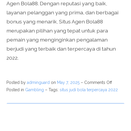
Agen Bola88. Dengan reputasi yang baik,
layanan pelanggan yang prima, dan berbagai
bonus yang menarik, Situs Agen Bola88
merupakan pilihan yang tepat untuk para
pemain yang menginginkan pengalaman
berjudi yang terbaik dan terpercaya di tahun
2022.
Posted by
adminguard
on
May 7, 2025
–
Comments Off
Posted in
Gambling
– Tags:
situs judi bola terpercaya 2022