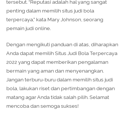
tersebut. “Reputasi adalah hal yang sangat
penting dalam memilih situs judi bola
terpercaya,” kata Mary Johnson, seorang
pemain judi online.
Dengan mengikuti panduan di atas, diharapkan
Anda dapat memilih Situs Judi Bola Terpercaya
2022 yang dapat memberikan pengalaman
bermain yang aman dan menyenangkan.
Jangan terburu-buru dalam memilih situs judi
bola, lakukan riset dan pertimbangan dengan
matang agar Anda tidak salah pilih. Selamat
mencoba dan semoga sukses!