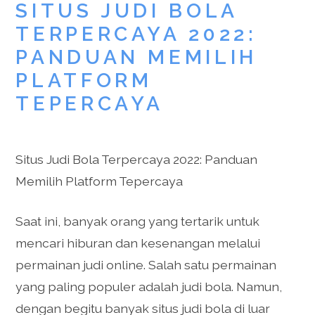
SITUS JUDI BOLA
TERPERCAYA 2022:
PANDUAN MEMILIH
PLATFORM
TEPERCAYA
Situs Judi Bola Terpercaya 2022: Panduan
Memilih Platform Tepercaya
Saat ini, banyak orang yang tertarik untuk
mencari hiburan dan kesenangan melalui
permainan judi online. Salah satu permainan
yang paling populer adalah judi bola. Namun,
dengan begitu banyak situs judi bola di luar