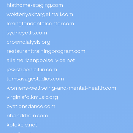
hlathome-staging.com
wokteriyakitargetmall.com
lexingtondentalcenter.com
sydneyellis.com
crowndialysis.org
restauranttrainingprogram.com
allamericanpoolservice.net
jewishpenicillin.com
tomsavagestudios.com
womens-wellbeing-and-mental-health.com
virginiafolkmusic.org
ovationsdance.com
ribandrhein.com
kolekcje.net