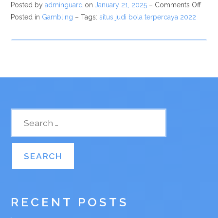
Posted by
adminguard
on
January 21, 2025
–
Comments Off
Posted in
Gambling
– Tags:
situs judi bola terpercaya 2022
RECENT POSTS