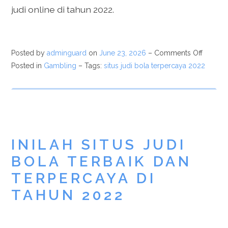
judi online di tahun 2022.
Posted by
adminguard
on
June 23, 2026
–
Comments Off
Posted in
Gambling
– Tags:
situs judi bola terpercaya 2022
INILAH SITUS JUDI
BOLA TERBAIK DAN
TERPERCAYA DI
TAHUN 2022