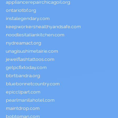
appliancerepairchicagoil.org
ontariotbf.org
instalegendary.com
keepworkershealthyandsafe.com
noodlesitaliankitchen.com
nydreamact.org
unagisushimetairie.com
jewelflashtattoos.com
getpcfixtoday.com
bbrtbandra.org
bluebonnetcountry.com
epicclipart.com
pearlmanilahotel.com
maintdrop.com
bobtoman.com