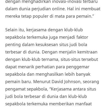
dengan menghadirkan inovasi-inovasi terbaru
dalam dunia perjudian online. Hal ini membuat
mereka tetap populer di mata para pemain.”
Selain itu, kerjasama dengan klub-klub
sepakbola terkemuka juga menjadi faktor
penting dalam kesuksesan situs judi bola
terbesar di dunia. Dengan menjalin kemitraan
dengan klub-klub ternama, situs-situs tersebut
dapat menarik perhatian para penggemar
sepakbola dan menghasilkan lebih banyak
pemain baru. Menurut David Johnson, seorang
pengamat sepakbola, “Kerjasama antara situs
judi bola terbesar di dunia dan klub-klub
sepakbola terkemuka memberikan manfaat