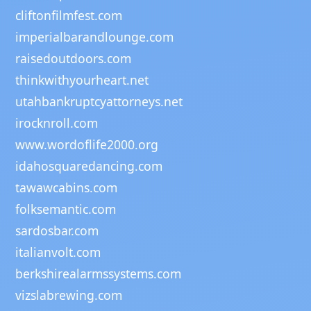
cliftonfilmfest.com
imperialbarandlounge.com
raisedoutdoors.com
thinkwithyourheart.net
utahbankruptcyattorneys.net
irocknroll.com
www.wordoflife2000.org
idahosquaredancing.com
tawawcabins.com
folksemantic.com
sardosbar.com
italianvolt.com
berkshirealarmssystems.com
vizslabrewing.com