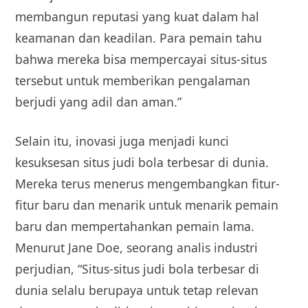
membangun reputasi yang kuat dalam hal
keamanan dan keadilan. Para pemain tahu
bahwa mereka bisa mempercayai situs-situs
tersebut untuk memberikan pengalaman
berjudi yang adil dan aman.”
Selain itu, inovasi juga menjadi kunci
kesuksesan situs judi bola terbesar di dunia.
Mereka terus menerus mengembangkan fitur-
fitur baru dan menarik untuk menarik pemain
baru dan mempertahankan pemain lama.
Menurut Jane Doe, seorang analis industri
perjudian, “Situs-situs judi bola terbesar di
dunia selalu berupaya untuk tetap relevan