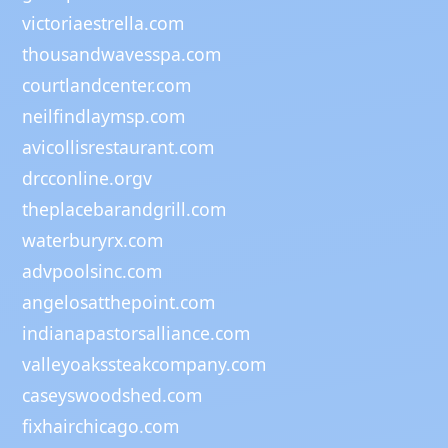
victoriaestrella.com
thousandwavesspa.com
courtlandcenter.com
neilfindlaymsp.com
avicollisrestaurant.com
drcconline.org
v
theplacebarandgrill.com
waterburyrx.com
advpoolsinc.com
angelosatthepoint.com
indianapastorsalliance.com
valleyoakssteakcompany.com
caseyswoodshed.com
fixhairchicago.com