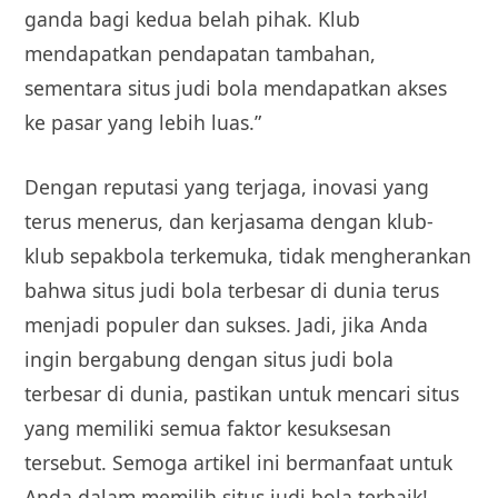
ganda bagi kedua belah pihak. Klub
mendapatkan pendapatan tambahan,
sementara situs judi bola mendapatkan akses
ke pasar yang lebih luas.”
Dengan reputasi yang terjaga, inovasi yang
terus menerus, dan kerjasama dengan klub-
klub sepakbola terkemuka, tidak mengherankan
bahwa situs judi bola terbesar di dunia terus
menjadi populer dan sukses. Jadi, jika Anda
ingin bergabung dengan situs judi bola
terbesar di dunia, pastikan untuk mencari situs
yang memiliki semua faktor kesuksesan
tersebut. Semoga artikel ini bermanfaat untuk
Anda dalam memilih situs judi bola terbaik!