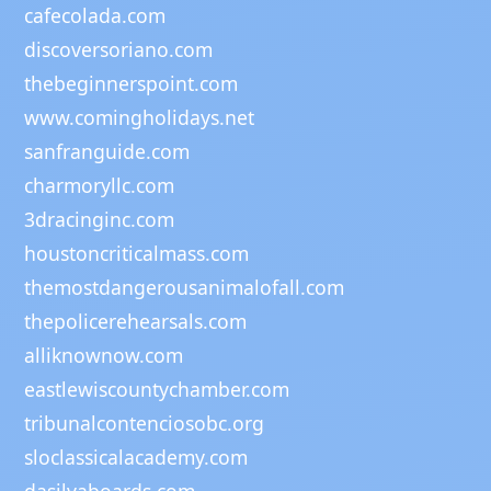
cafecolada.com
discoversoriano.com
thebeginnerspoint.com
www.comingholidays.net
sanfranguide.com
charmoryllc.com
3dracinginc.com
houstoncriticalmass.com
themostdangerousanimalofall.com
thepolicerehearsals.com
alliknownow.com
eastlewiscountychamber.com
tribunalcontenciosobc.org
sloclassicalacademy.com
dasilvaboards.com