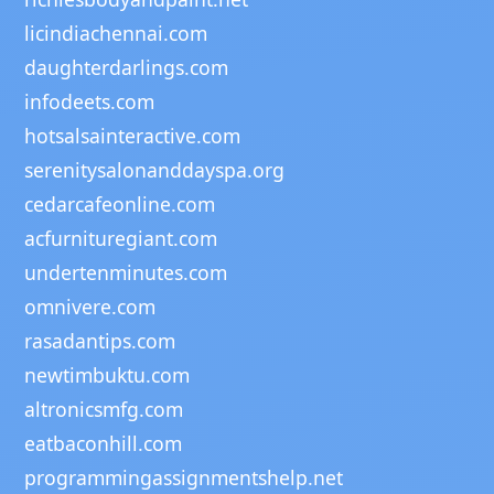
licindiachennai.com
daughterdarlings.com
infodeets.com
hotsalsainteractive.com
serenitysalonanddayspa.org
cedarcafeonline.com
acfurnituregiant.com
undertenminutes.com
omnivere.com
rasadantips.com
newtimbuktu.com
altronicsmfg.com
eatbaconhill.com
programmingassignmentshelp.net