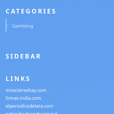
CATEGORIES
Gambling
SIDEBAR
LINKS
missclaireshay.com
limras-india.com
elperiodicodelara.com
richiesbodyandpaint.net