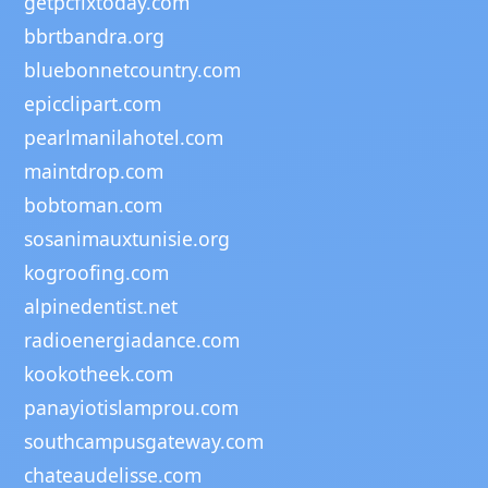
getpcfixtoday.com
bbrtbandra.org
bluebonnetcountry.com
epicclipart.com
pearlmanilahotel.com
maintdrop.com
bobtoman.com
sosanimauxtunisie.org
kogroofing.com
alpinedentist.net
radioenergiadance.com
kookotheek.com
panayiotislamprou.com
southcampusgateway.com
chateaudelisse.com