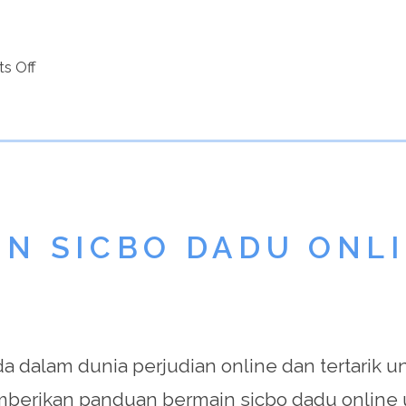
s Off
N SICBO DADU ONL
da dalam dunia perjudian online dan tertarik
mberikan panduan bermain sicbo dadu online 