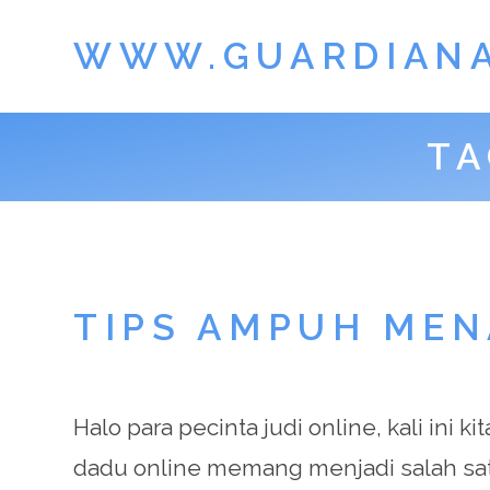
WWW.GUARDIANA
TA
TIPS AMPUH MEN
Halo para pecinta judi online, kali in
dadu online memang menjadi salah sat