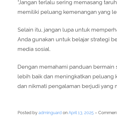
“Jangan terlalu sering memasang taru
memiliki peluang kemenangan yang lebi
Selain itu, jangan lupa untuk memperh
Anda gunakan untuk belajar strategi ber
media sosial.
Dengan memahami panduan bermain sic
lebih baik dan meningkatkan peluang 
dan nikmati pengalaman berjudi yang
Posted by
adminguard
on
April 13, 2025
–
Comment