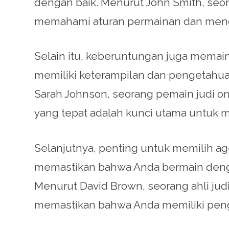
dengan baik. Menurut John Smith, seora
memahami aturan permainan dan meng
Selain itu, keberuntungan juga memai
memiliki keterampilan dan pengetahua
Sarah Johnson, seorang pemain judi o
yang tepat adalah kunci utama untuk 
Selanjutnya, penting untuk memilih age
memastikan bahwa Anda bermain denga
Menurut David Brown, seorang ahli judi
memastikan bahwa Anda memiliki peng