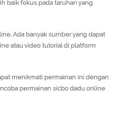
h baik fokus pada taruhan yang
nline. Ada banyak sumber yang dapat
e atau video tutorial di platform
pat menikmati permainan ini dengan
encoba permainan sicbo dadu online