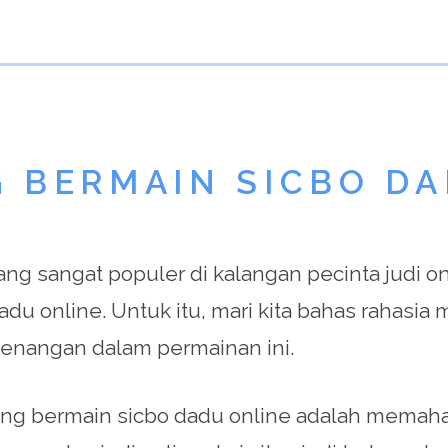
 BERMAIN SICBO DA
ng sangat populer di kalangan pecinta judi o
du online. Untuk itu, mari kita bahas rahasi
enangan dalam permainan ini.
ang bermain sicbo dadu online adalah memaha