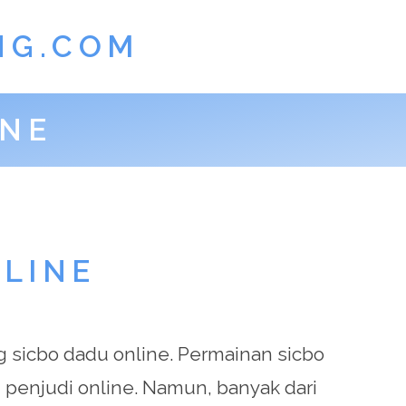
NG.COM
INE
LINE
g sicbo dadu online. Permainan sicbo
penjudi online. Namun, banyak dari