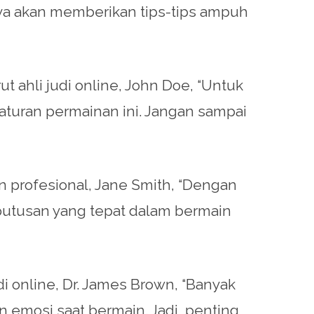
aya akan memberikan tips-tips ampuh
ahli judi online, John Doe, “Untuk
turan permainan ini. Jangan sampai
n profesional, Jane Smith, “Dengan
utusan yang tepat dalam bermain
i online, Dr. James Brown, “Banyak
 emosi saat bermain. Jadi, penting