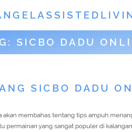
NGELASSISTEDLIVI
G:
SICBO DADU ONL
ANG SICBO DADU ON
i kita akan membahas tentang tips ampuh menan
u permainan yang sangat populer di kalangan 