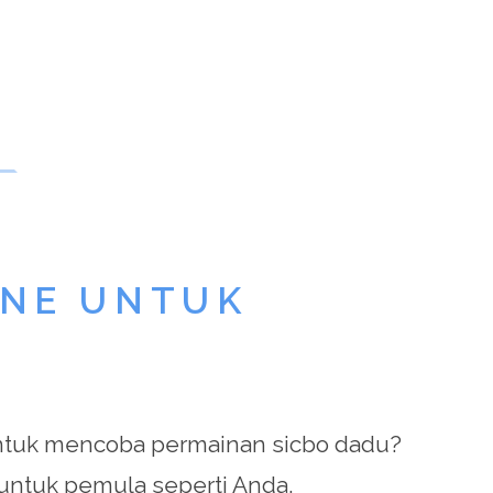
INE UNTUK
 untuk mencoba permainan sicbo dadu?
untuk pemula seperti Anda.