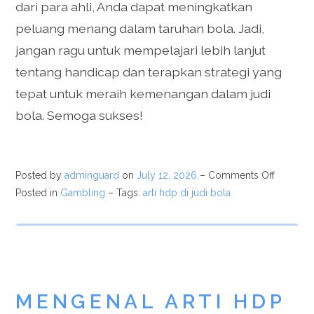
dari para ahli, Anda dapat meningkatkan
peluang menang dalam taruhan bola. Jadi,
jangan ragu untuk mempelajari lebih lanjut
tentang handicap dan terapkan strategi yang
tepat untuk meraih kemenangan dalam judi
bola. Semoga sukses!
Posted by
adminguard
on
July 12, 2026
–
Comments Off
Posted in
Gambling
– Tags:
arti hdp di judi bola
MENGENAL ARTI HDP