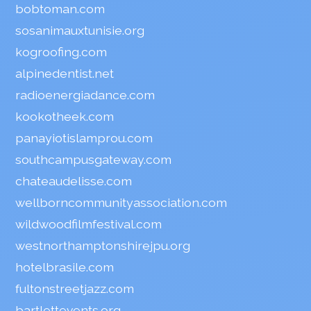
bobtoman.com
sosanimauxtunisie.org
kogroofing.com
alpinedentist.net
radioenergiadance.com
kookotheek.com
panayiotislamprou.com
southcampusgateway.com
chateaudelisse.com
wellborncommunityassociation.com
wildwoodfilmfestival.com
westnorthamptonshirejpu.org
hotelbrasile.com
fultonstreetjazz.com
bartlettevents.org