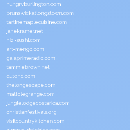
hungryburlington.com
brunswickatlongstown.com
tartinemaplecuisine.com
janekramer.net
nizi-sushi.com
art-mengo.com
gaiaprimeradio.com
tammiebrown.net
dutonc.com
thelongescape.com
mattolegrange.com
junglelodgecostarica.com
christianfestivals.org
visitcountrykitchen.com
algarve-dolphins.com