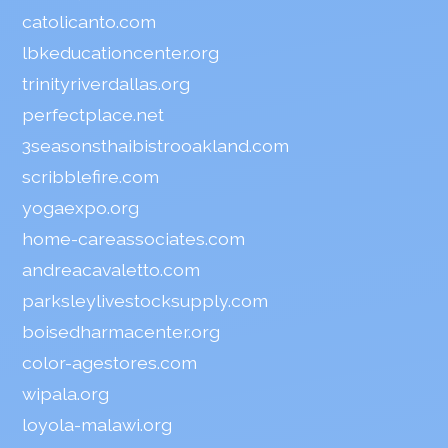
catolicanto.com
lbkeducationcenter.org
trinityriverdallas.org
perfectplace.net
3seasonsthaibistrooakland.com
scribblefire.com
yogaexpo.org
home-careassociates.com
andreacavaletto.com
parksleylivestocksupply.com
boisedharmacenter.org
color-agestores.com
wipala.org
loyola-malawi.org