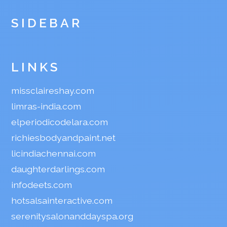
SIDEBAR
LINKS
missclaireshay.com
limras-india.com
elperiodicodelara.com
richiesbodyandpaint.net
licindiachennai.com
daughterdarlings.com
infodeets.com
hotsalsainteractive.com
serenitysalonanddayspa.org