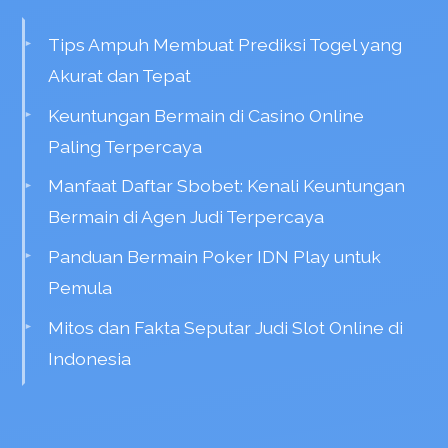
Tips Ampuh Membuat Prediksi Togel yang
Akurat dan Tepat
Keuntungan Bermain di Casino Online
Paling Terpercaya
Manfaat Daftar Sbobet: Kenali Keuntungan
Bermain di Agen Judi Terpercaya
Panduan Bermain Poker IDN Play untuk
Pemula
Mitos dan Fakta Seputar Judi Slot Online di
Indonesia