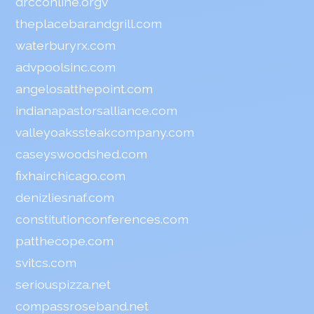
drcconline.org
v
theplacebarandgrill.com
waterburyrx.com
advpoolsinc.com
angelosatthepoint.com
indianapastorsalliance.com
valleyoakssteakcompany.com
caseyswoodshed.com
fixhairchicago.com
denizliesnaf.com
constitutionconferences.com
patthecope.com
svitcs.com
seriouspizza.net
compassroseband.net