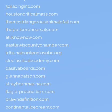
3dracinginc.com
houstoncriticalmass.com
themostdangerousanimalofall.com
thepolicerehearsals.com
alliknownow.com
eastlewiscountychamber.com
tribunalcontenciosobc.org
sloclassicalacademy.com
dasilvaboards.com
glennabatson.com
strayhornmarina.com
flaglerproductions.com
brawndefinition.com
continentalicecream.com