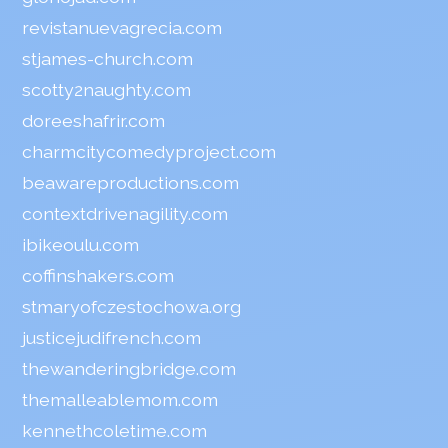
revistanuevagrecia.com
stjames-church.com
scotty2naughty.com
doreeshafrir.com
charmcitycomedyproject.com
beawareproductions.com
contextdrivenagility.com
ibikeoulu.com
coffinshakers.com
stmaryofczestochowa.org
justicejudifrench.com
thewanderingbridge.com
themalleablemom.com
kennethcoletime.com