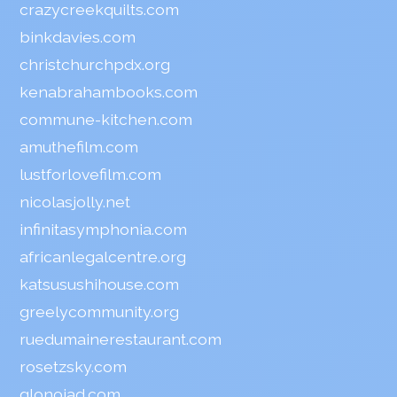
crazycreekquilts.com
binkdavies.com
christchurchpdx.org
kenabrahambooks.com
commune-kitchen.com
amuthefilm.com
lustforlovefilm.com
nicolasjolly.net
infinitasymphonia.com
africanlegalcentre.org
katsusushihouse.com
greelycommunity.org
ruedumainerestaurant.com
rosetzsky.com
glonojad.com