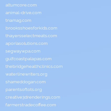
altumcore.com
animal-drive.com
tnamag.com
brooksshoesforkids.com
thayersselectmeats.com
aporiasolutions.com
segwaywpa.com
gulfcoastpalapas.com
thebridgehealthclinics.com
waterlinewriters.org
shameddogan.com
parentsoftots.org
creative3drenderings.com
farmerstradecoffee.com