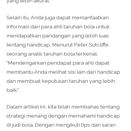
yang lebih akurat.
Selain itu, Anda juga dapat memanfaatkan
informasi dari para ahli taruhan bola untuk
mendapatkan pandangan yang lebih luas
tentang handicap. Menurut Peter Sutcliffe,
seorang analis taruhan bola terkenal,
“Mendengarkan pendapat para ahli dapat
membantu Anda melihat sisi lain dari handicap
dan membuat keputusan taruhan yang lebih
baik.”
Dalam artikel ini, kita telah membahas tentang
strategi menang dengan memahami handicap
di judi bola. Dengan mengikuti tips dan saran