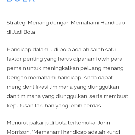
Strategi Menang dengan Memahami Handicap
di Judi Bola
Handicap dalam judi bola adalah salah satu
faktor penting yang harus dipahami oleh para
pemain untuk meningkatkan peluang menang.
Dengan memahami handicap, Anda dapat
mengidentifikasi tim mana yang diunggulkan
dan tim mana yang diunggulkan, serta membuat
keputusan taruhan yang lebih cerdas.
Menurut pakar judi bola terkemuka, John
Morrison, “Memahami handicap adalah kunci