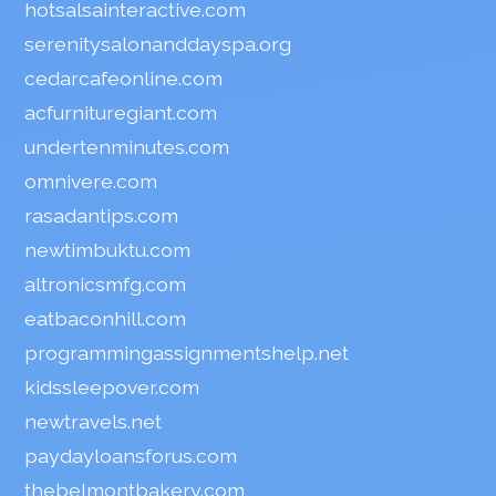
hotsalsainteractive.com
serenitysalonanddayspa.org
cedarcafeonline.com
acfurnituregiant.com
undertenminutes.com
omnivere.com
rasadantips.com
newtimbuktu.com
altronicsmfg.com
eatbaconhill.com
programmingassignmentshelp.net
kidssleepover.com
newtravels.net
paydayloansforus.com
thebelmontbakery.com