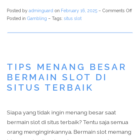
Posted by
adminguard
on
February 16, 2025
–
Comments Off
Posted in
Gambling
– Tags:
situs slot
TIPS MENANG BESAR
BERMAIN SLOT DI
SITUS TERBAIK
Siapa yang tidak ingin menang besar saat
bermain slot di situs terbaik? Tentu saja semua
orang menginginkannya. Bermain slot memang