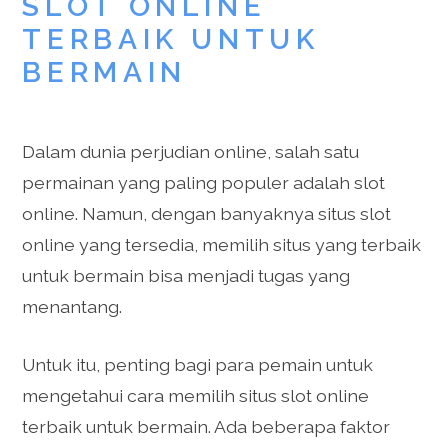
SLOT ONLINE
TERBAIK UNTUK
BERMAIN
Dalam dunia perjudian online, salah satu
permainan yang paling populer adalah slot
online. Namun, dengan banyaknya situs slot
online yang tersedia, memilih situs yang terbaik
untuk bermain bisa menjadi tugas yang
menantang.
Untuk itu, penting bagi para pemain untuk
mengetahui cara memilih situs slot online
terbaik untuk bermain. Ada beberapa faktor