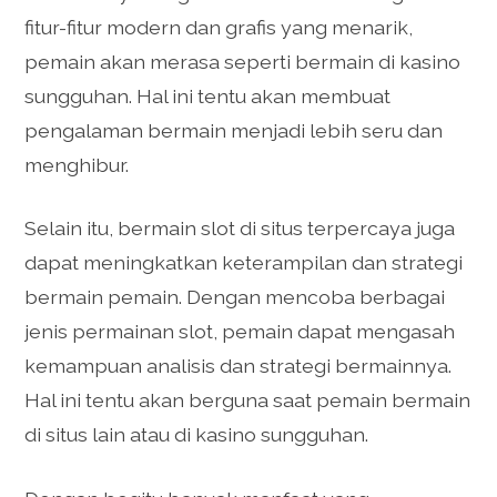
fitur-fitur modern dan grafis yang menarik,
pemain akan merasa seperti bermain di kasino
sungguhan. Hal ini tentu akan membuat
pengalaman bermain menjadi lebih seru dan
menghibur.
Selain itu, bermain slot di situs terpercaya juga
dapat meningkatkan keterampilan dan strategi
bermain pemain. Dengan mencoba berbagai
jenis permainan slot, pemain dapat mengasah
kemampuan analisis dan strategi bermainnya.
Hal ini tentu akan berguna saat pemain bermain
di situs lain atau di kasino sungguhan.