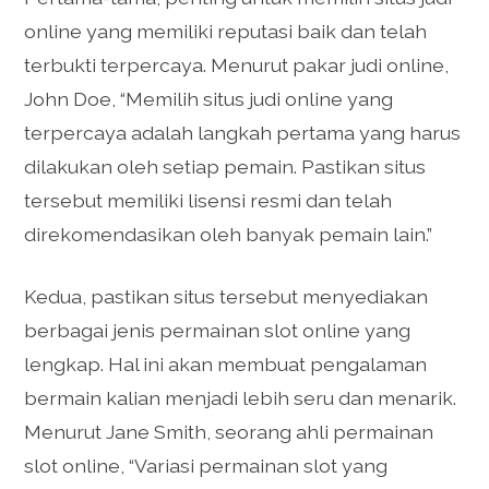
online yang memiliki reputasi baik dan telah
terbukti terpercaya. Menurut pakar judi online,
John Doe, “Memilih situs judi online yang
terpercaya adalah langkah pertama yang harus
dilakukan oleh setiap pemain. Pastikan situs
tersebut memiliki lisensi resmi dan telah
direkomendasikan oleh banyak pemain lain.”
Kedua, pastikan situs tersebut menyediakan
berbagai jenis permainan slot online yang
lengkap. Hal ini akan membuat pengalaman
bermain kalian menjadi lebih seru dan menarik.
Menurut Jane Smith, seorang ahli permainan
slot online, “Variasi permainan slot yang