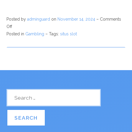
Posted by
adminguard
on
November 14, 2024
–
Comments
Off
Posted in
Gambling
– Tags:
situs slot