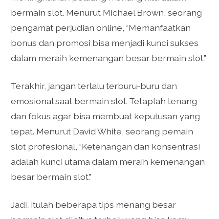
bermain slot. Menurut Michael Brown, seorang
pengamat perjudian online, “Memanfaatkan
bonus dan promosi bisa menjadi kunci sukses
dalam meraih kemenangan besar bermain slot.”
Terakhir, jangan terlalu terburu-buru dan
emosional saat bermain slot. Tetaplah tenang
dan fokus agar bisa membuat keputusan yang
tepat. Menurut David White, seorang pemain
slot profesional, “Ketenangan dan konsentrasi
adalah kunci utama dalam meraih kemenangan
besar bermain slot.”
Jadi, itulah beberapa tips menang besar