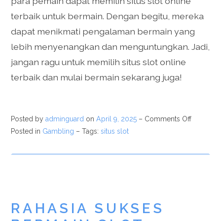
para pemain dapat memilih situs slot online
terbaik untuk bermain. Dengan begitu, mereka
dapat menikmati pengalaman bermain yang
lebih menyenangkan dan menguntungkan. Jadi,
jangan ragu untuk memilih situs slot online
terbaik dan mulai bermain sekarang juga!
Posted by
adminguard
on
April 9, 2025
–
Comments Off
Posted in
Gambling
– Tags:
situs slot
RAHASIA SUKSES