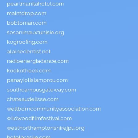
pearlmanilahotel.com
maintdrop.com
bobtoman.com
sosanimauxtunisie.org
kogroofing.com
alpinedentist.net
radioenergiadance.com
kookotheek.com
panayiotislamprou.com
southcampusgateway.com
chateaudelisse.com
wellborncommunityassociation.com
wildwoodfilmfestival.com
westnorthamptonshirejpu.org
hotelbrasile.com