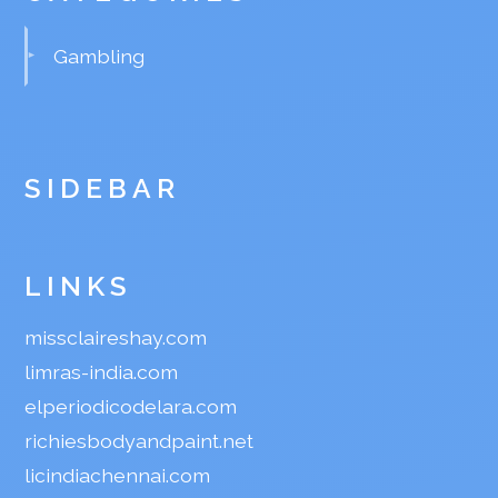
Gambling
SIDEBAR
LINKS
missclaireshay.com
limras-india.com
elperiodicodelara.com
richiesbodyandpaint.net
licindiachennai.com