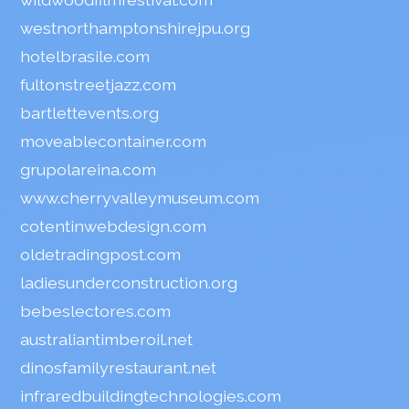
westnorthamptonshirejpu.org
hotelbrasile.com
fultonstreetjazz.com
bartlettevents.org
moveablecontainer.com
grupolareina.com
www.cherryvalleymuseum.com
cotentinwebdesign.com
oldetradingpost.com
ladiesunderconstruction.org
bebeslectores.com
australiantimberoil.net
dinosfamilyrestaurant.net
infraredbuildingtechnologies.com