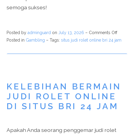
semoga sukses!
Posted by
adminguard
on
July 13, 2026
–
Comments Off
Posted in
Gambling
– Tags:
situs judi rolet online bri 24 jam
KELEBIHAN BERMAIN
JUDI ROLET ONLINE
DI SITUS BRI 24 JAM
Apakah Anda seorang penggemar judi rolet