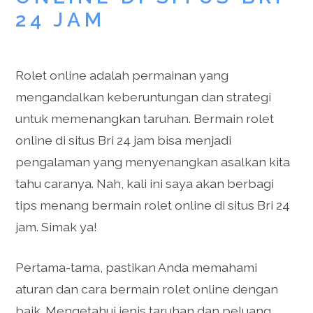
24 JAM
Rolet online adalah permainan yang
mengandalkan keberuntungan dan strategi
untuk memenangkan taruhan. Bermain rolet
online di situs Bri 24 jam bisa menjadi
pengalaman yang menyenangkan asalkan kita
tahu caranya. Nah, kali ini saya akan berbagi
tips menang bermain rolet online di situs Bri 24
jam. Simak ya!
Pertama-tama, pastikan Anda memahami
aturan dan cara bermain rolet online dengan
baik. Mengetahui jenis taruhan dan peluang