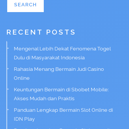
RECENT POSTS
Mengenal Lebih Dekat Fenomena Togel
Dulu di Masyarakat Indonesia
Rahasia Menang Bermain Judi Casino
Online
Keuntungan Bermain di Sbobet Mobile:
Akses Mudah dan Praktis
Panduan Lengkap Bermain Slot Online di
IDN Play