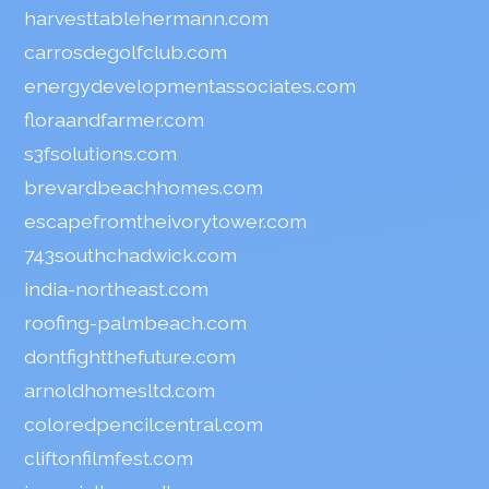
harvesttablehermann.com
carrosdegolfclub.com
energydevelopmentassociates.com
floraandfarmer.com
s3fsolutions.com
brevardbeachhomes.com
escapefromtheivorytower.com
743southchadwick.com
india-northeast.com
roofing-palmbeach.com
dontfightthefuture.com
arnoldhomesltd.com
coloredpencilcentral.com
cliftonfilmfest.com