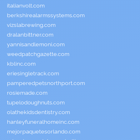
italianvolt.com
berkshirealarmssystems.com
vizslabrewing.com
dralanbittner.com
yannisandlemoni.com
weedpatchgazette.com
kblinc.com
eriesingletrack.com
pamperedpetsnorthport.com
rosiemade.com
tupelodoughnuts.com
olathekidsdentistry.com
hanleyfuneralhomeinc.com
mejorpaquetesorlando.com