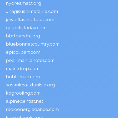
nydreamact.org
unagisushimetairie.com
jewelflashtattoos.com
getpcfixtoday.com
bbrtbandra.org
bluebonnetcountry.com
epicclipart.com
pearlmanilahotel.com
maintdrop.com
bobtoman.com
sosanimauxtunisie.org
kogroofing.com
alpinedentist.net
radioenergiadance.com
kookotheek.com