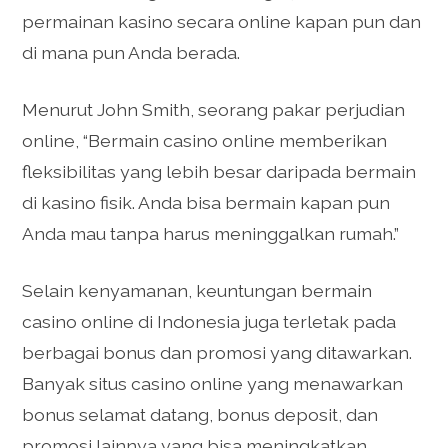
permainan kasino secara online kapan pun dan
di mana pun Anda berada.
Menurut John Smith, seorang pakar perjudian
online, “Bermain casino online memberikan
fleksibilitas yang lebih besar daripada bermain
di kasino fisik. Anda bisa bermain kapan pun
Anda mau tanpa harus meninggalkan rumah.”
Selain kenyamanan, keuntungan bermain
casino online di Indonesia juga terletak pada
berbagai bonus dan promosi yang ditawarkan.
Banyak situs casino online yang menawarkan
bonus selamat datang, bonus deposit, dan
promosi lainnya yang bisa meningkatkan