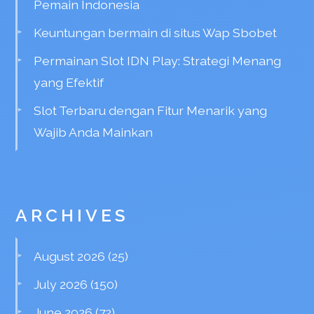
Pemain Indonesia
Keuntungan bermain di situs Wap Sbobet
Permainan Slot IDN Play: Strategi Menang
yang Efektif
Slot Terbaru dengan Fitur Menarik yang
Wajib Anda Mainkan
ARCHIVES
August 2026
(25)
July 2026
(150)
June 2026
(72)