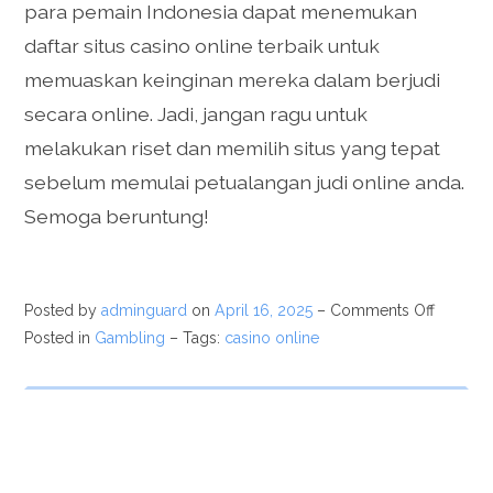
para pemain Indonesia dapat menemukan
daftar situs casino online terbaik untuk
memuaskan keinginan mereka dalam berjudi
secara online. Jadi, jangan ragu untuk
melakukan riset dan memilih situs yang tepat
sebelum memulai petualangan judi online anda.
Semoga beruntung!
Posted by
adminguard
on
April 16, 2025
–
Comments Off
Posted in
Gambling
– Tags:
casino online