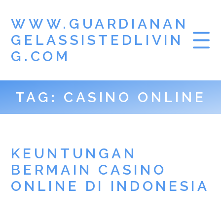
WWW.GUARDIANAN
GELASSISTEDLIVIN
G.COM
TAG:
CASINO ONLINE
KEUNTUNGAN
BERMAIN CASINO
ONLINE DI INDONESIA