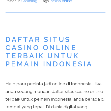
Posted in
Gambling
– Tags:
casino online
DAFTAR SITUS
CASINO ONLINE
TERBAIK UNTUK
PEMAIN INDONESIA
Halo para pecinta judi online di Indonesia! Jika
anda sedang mencari daftar situs casino online
terbaik untuk pemain Indonesia, anda berada di
tempat yang tepat. Di dunia digital yang