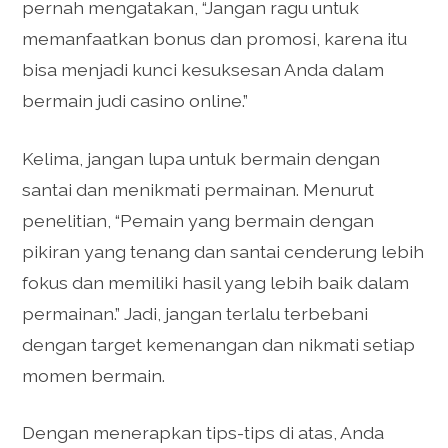
pernah mengatakan, “Jangan ragu untuk
memanfaatkan bonus dan promosi, karena itu
bisa menjadi kunci kesuksesan Anda dalam
bermain judi casino online.”
Kelima, jangan lupa untuk bermain dengan
santai dan menikmati permainan. Menurut
penelitian, “Pemain yang bermain dengan
pikiran yang tenang dan santai cenderung lebih
fokus dan memiliki hasil yang lebih baik dalam
permainan.” Jadi, jangan terlalu terbebani
dengan target kemenangan dan nikmati setiap
momen bermain.
Dengan menerapkan tips-tips di atas, Anda