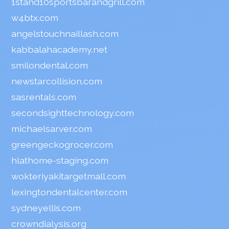
1stand10sportsbarandgrill.com
w4btx.com
angelstouchnaillash.com
kabbalahacademy.net
smilondental.com
newstarcollision.com
sasrentals.com
secondsighttechnology.com
michaelsarver.com
greengeckogrocer.com
hlathome-staging.com
wokteriyakitargetmall.com
lexingtondentalcenter.com
sydneyellis.com
crowndialysis.org