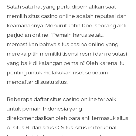
Salah satu hal yang perlu diperhatikan saat
memilih situs casino online adalah reputasi dan
keamanannya. Menurut John Doe, seorang ahli
perjudian online, “Pemain harus selalu
memastikan bahwa situs casino online yang
mereka pilih memiliki lisensi resmi dan reputasi
yang baik di kalangan pemain.” Oleh karena itu,
penting untuk melakukan riset sebelum
mendaftar di suatu situs.
Beberapa daftar situs casino online terbaik
untuk pemain Indonesia yang
direkomendasikan oleh para ahli termasuk situs
A, situs B, dan situs C. Situs-situs ini terkenal