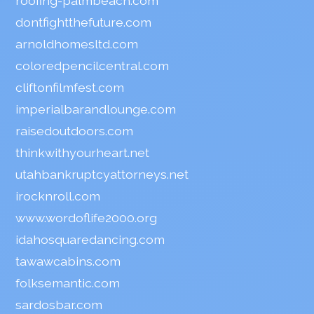
roofing-palmbeach.com
dontfightthefuture.com
arnoldhomesltd.com
coloredpencilcentral.com
cliftonfilmfest.com
imperialbarandlounge.com
raisedoutdoors.com
thinkwithyourheart.net
utahbankruptcyattorneys.net
irocknroll.com
www.wordoflife2000.org
idahosquaredancing.com
tawawcabins.com
folksemantic.com
sardosbar.com