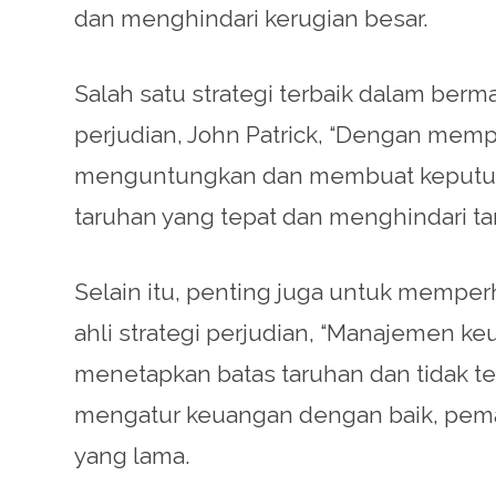
dan menghindari kerugian besar.
Salah satu strategi terbaik dalam ber
perjudian, John Patrick, “Dengan memp
menguntungkan dan membuat keputusan
taruhan yang tepat dan menghindari 
Selain itu, penting juga untuk memper
ahli strategi perjudian, “Manajemen k
menetapkan batas taruhan dan tidak t
mengatur keuangan dengan baik, pemai
yang lama.