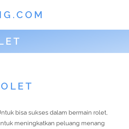
NG.COM
LET
ROLET
Untuk bisa sukses dalam bermain rolet,
ng untuk meningkatkan peluang menang