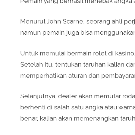
Pemain yang berhasil menebak angka 
Menurut John Scarne, seorang ahli per
namun pemain juga bisa menggunakan 
Untuk memulai bermain rolet di kasino
Setelah itu, tentukan taruhan kalian da
memperhatikan aturan dan pembayaran 
Selanjutnya, dealer akan memutar rod
berhenti di salah satu angka atau warn
benar, kalian akan memenangkan taruh