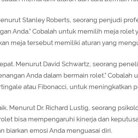
Menurut Stanley Roberts, seorang penjudi profe
 Anda.” Cobalah untuk memilih meja rolet y
kan meja tersebut memiliki aturan yang men
epat. Menurut David Schwartz, seorang peneliti
nangan Anda dalam bermain rolet.” Cobalah 
Martingale atau Fibonacci, untuk meningkatka
. Menurut Dr. Richard Lustig, seorang psikolog
rolet bisa mempengaruhi kinerja dan keputusa
an biarkan emosi Anda menguasai diri.