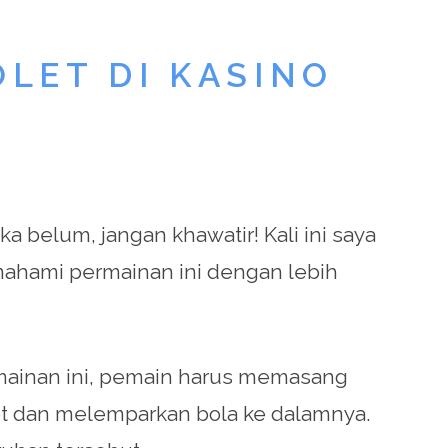
LET DI KASINO
a belum, jangan khawatir! Kali ini saya
mahami permainan ini dengan lebih
rmainan ini, pemain harus memasang
let dan melemparkan bola ke dalamnya.