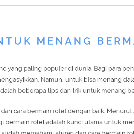
UNTUK MENANG BERM
no yang paling populer di dunia. Bagi para pen
engasyikkan. Namun, untuk bisa menang dalam
i adalah beberapa tips dan trik untuk menang be
an cara bermain rolet dengan baik. Menurut J
i bermain rolet adalah kunci utama untuk mer
 sudah memahami aturan dan cara bermain rol