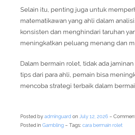
Selain itu, penting juga untuk memperh
matematikawan yang ahli dalam analisis
konsisten dan menghindari taruhan yang
meningkatkan peluang menang dan men
Dalam bermain rolet, tidak ada jamin
tips dari para ahli, pemain bisa menin
mencoba strategi terbaik dalam bermain
Posted by
adminguard
on
July 12, 2026
–
Comment
Posted in
Gambling
– Tags:
cara bermain rolet