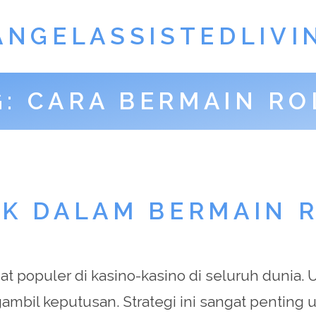
NGELASSISTEDLIVI
G:
CARA BERMAIN RO
IK DALAM BERMAIN 
 populer di kasino-kasino di seluruh dunia. 
gambil keputusan. Strategi ini sangat penti