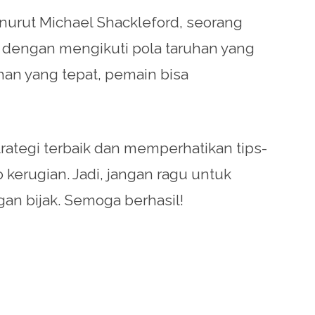
enurut Michael Shackleford, seorang
ah dengan mengikuti pola taruhan yang
han yang tepat, pemain bisa
ategi terbaik dan memperhatikan tips-
kerugian. Jadi, jangan ragu untuk
gan bijak. Semoga berhasil!