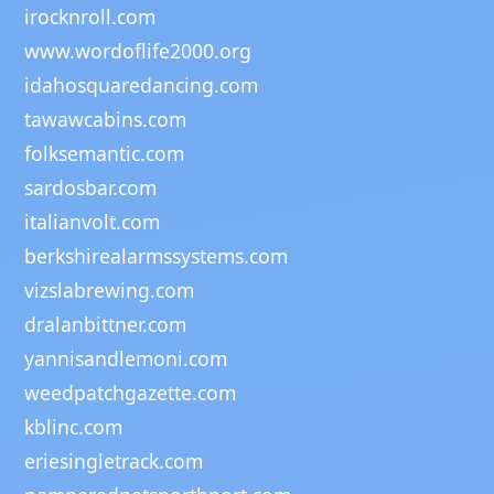
irocknroll.com
www.wordoflife2000.org
idahosquaredancing.com
tawawcabins.com
folksemantic.com
sardosbar.com
italianvolt.com
berkshirealarmssystems.com
vizslabrewing.com
dralanbittner.com
yannisandlemoni.com
weedpatchgazette.com
kblinc.com
eriesingletrack.com