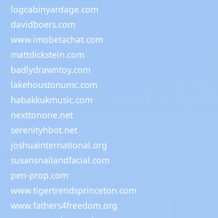
logcabinyardage.com
davidboers.com
www.imobetachat.com
mattdickstein.com
badlydrawntoy.com
lakehoustonumc.com
habakkukmusic.com
nexttonone.net
serenityhbot.net
joshuainternational.org
susansnailandfacial.com
pen-prop.com
www.tigertrendsprinceton.com
www.fathers4freedom.org