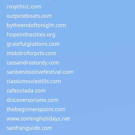
rosychicc.com
outpostboats.com
bytheendoftonight.com
hopeinthecities.org
gratefulgluttons.com
mobdroforpctv.com
cassandrasturdy.com
sanbenitoolivefestival.com
classicmoviestills.com
cafecolada.com
discoversoriano.com
thebeginnerspoint.com
www.comingholidays.net
sanfranguide.com