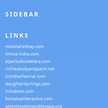
SIDEBAR
LINKS
missclaireshay.com
limras-india.com
elperiodicodelara.com
richiesbodyandpaint.net
licindiachennai.com
daughterdarlings.com
infodeets.com
hotsalsainteractive.com
serenitysalonanddayspa.org