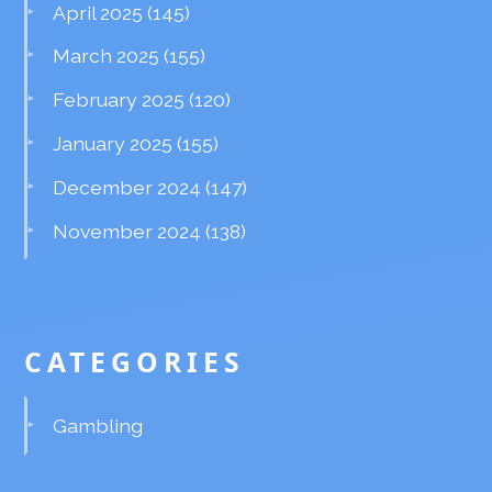
April 2025
(145)
March 2025
(155)
February 2025
(120)
January 2025
(155)
December 2024
(147)
November 2024
(138)
CATEGORIES
Gambling