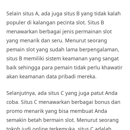
Selain situs A, ada juga situs B yang tidak kalah
populer di kalangan pecinta slot. Situs B
menawarkan berbagai jenis permainan slot
yang menarik dan seru. Menurut seorang
pemain slot yang sudah lama berpengalaman,
situs B memiliki sistem keamanan yang sangat
baik sehingga para pemain tidak perlu khawatir
akan keamanan data pribadi mereka.
Selanjutnya, ada situs C yang juga patut Anda
coba. Situs C menawarkan berbagai bonus dan
promo menarik yang bisa membuat Anda
semakin betah bermain slot. Menurut seorang
tokoh judi online terkemuka, situs C adalah