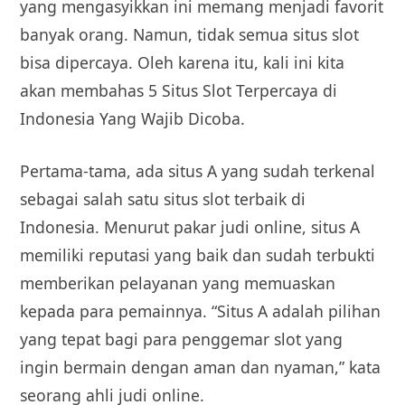
yang mengasyikkan ini memang menjadi favorit
banyak orang. Namun, tidak semua situs slot
bisa dipercaya. Oleh karena itu, kali ini kita
akan membahas 5 Situs Slot Terpercaya di
Indonesia Yang Wajib Dicoba.
Pertama-tama, ada situs A yang sudah terkenal
sebagai salah satu situs slot terbaik di
Indonesia. Menurut pakar judi online, situs A
memiliki reputasi yang baik dan sudah terbukti
memberikan pelayanan yang memuaskan
kepada para pemainnya. “Situs A adalah pilihan
yang tepat bagi para penggemar slot yang
ingin bermain dengan aman dan nyaman,” kata
seorang ahli judi online.