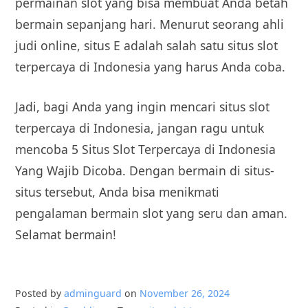
permainan slot yang bisa membuat Anda betah
bermain sepanjang hari. Menurut seorang ahli
judi online, situs E adalah salah satu situs slot
terpercaya di Indonesia yang harus Anda coba.
Jadi, bagi Anda yang ingin mencari situs slot
terpercaya di Indonesia, jangan ragu untuk
mencoba 5 Situs Slot Terpercaya di Indonesia
Yang Wajib Dicoba. Dengan bermain di situs-
situs tersebut, Anda bisa menikmati
pengalaman bermain slot yang seru dan aman.
Selamat bermain!
Posted by
adminguard
on
November 26, 2024