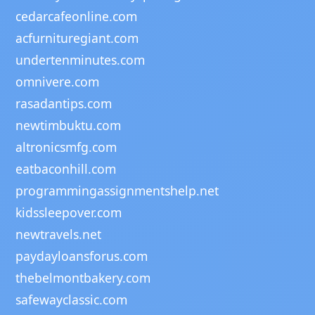
cedarcafeonline.com
acfurnituregiant.com
undertenminutes.com
omnivere.com
rasadantips.com
newtimbuktu.com
altronicsmfg.com
eatbaconhill.com
programmingassignmentshelp.net
kidssleepover.com
newtravels.net
paydayloansforus.com
thebelmontbakery.com
safewayclassic.com