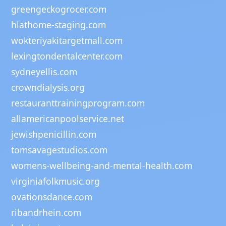
greengeckogrocer.com
hlathome-staging.com
wokteriyakitargetmall.com
lexingtondentalcenter.com
sydneyellis.com
crowndialysis.org
restauranttrainingprogram.com
allamericanpoolservice.net
jewishpenicillin.com
tomsavagestudios.com
womens-wellbeing-and-mental-health.com
virginiafolkmusic.org
ovationsdance.com
ribandrhein.com