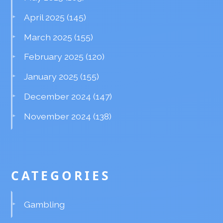
April 2025
(145)
March 2025
(155)
February 2025
(120)
January 2025
(155)
December 2024
(147)
November 2024
(138)
CATEGORIES
Gambling