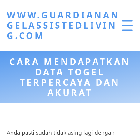
WWW.GUARDIANAN
GELASSISTEDLIVIN
G.COM
CARA MENDAPATKAN
DATA TOGEL
TERPERCAYA DAN
AKURAT
Anda pasti sudah tidak asing lagi dengan