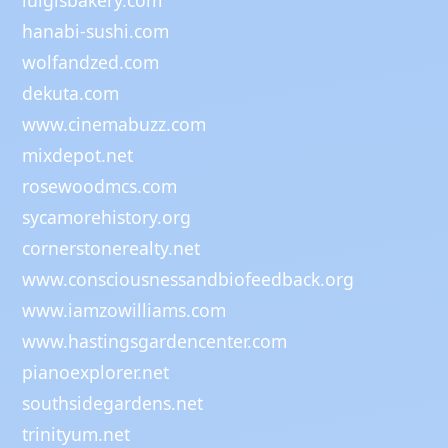
hanabi-sushi.com
wolfandzed.com
dekuta.com
www.cinemabuzz.com
mixdepot.net
rosewoodmcs.com
sycamorehistory.org
cornerstonerealty.net
www.consciousnessandbiofeedback.org
www.iamzowilliams.com
www.hastingsgardencenter.com
pianoexplorer.net
southsidegardens.net
trinityum.net