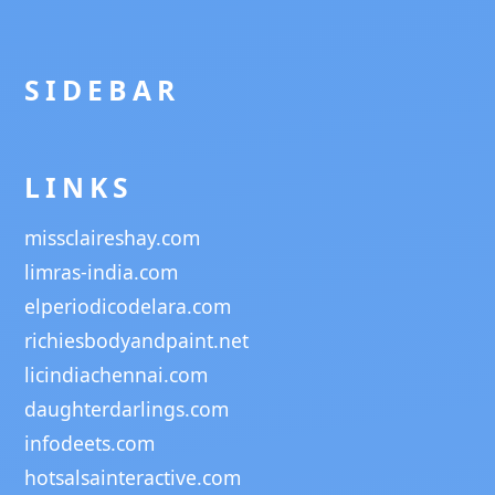
SIDEBAR
LINKS
missclaireshay.com
limras-india.com
elperiodicodelara.com
richiesbodyandpaint.net
licindiachennai.com
daughterdarlings.com
infodeets.com
hotsalsainteractive.com