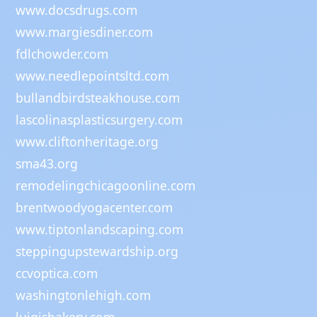
www.docsdrugs.com
www.margiesdiner.com
fdlchowder.com
www.needlepointsltd.com
bullandbirdsteakhouse.com
lascolinasplasticsurgery.com
www.cliftonheritage.org
sma43.org
remodelingchicagoonline.com
brentwoodyogacenter.com
www.tiptonlandscaping.com
steppingupstewardship.org
ccvoptica.com
washingtonlehigh.com
luigisbakery.com