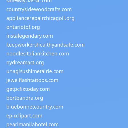
safewayclassic.com
countrysidewoodcrafts.com
appliancerepairchicagoil.org
ontariotbf.org
instalegendary.com
keepworkershealthyandsafe.com
noodlesitaliankitchen.com
nydreamact.org
unagisushimetairie.com
jewelflashtattoos.com
getpcfixtoday.com
bbrtbandra.org
bluebonnetcountry.com
epicclipart.com
pearlmanilahotel.com