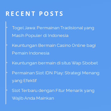
RECENT POSTS
Togel Jawa: Permainan Tradisional yang
Masih Populer di Indonesia
Keuntungan Bermain Casino Online bagi
Pemain Indonesia
Keuntungan bermain di situs Wap Sbobet
Permainan Slot IDN Play: Strategi Menang
yang Efektif
Slot Terbaru dengan Fitur Menarik yang
Wajib Anda Mainkan