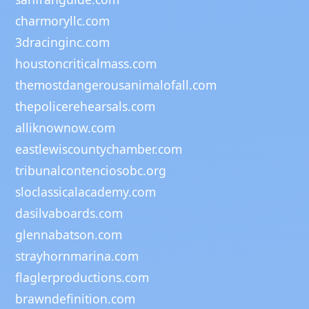
charmoryllc.com
3dracinginc.com
houstoncriticalmass.com
themostdangerousanimalofall.com
thepolicerehearsals.com
alliknownow.com
eastlewiscountychamber.com
tribunalcontenciosobc.org
sloclassicalacademy.com
dasilvaboards.com
glennabatson.com
strayhornmarina.com
flaglerproductions.com
brawndefinition.com