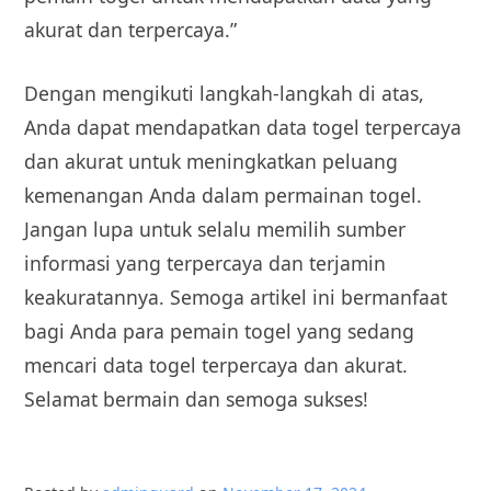
akurat dan terpercaya.”
Dengan mengikuti langkah-langkah di atas,
Anda dapat mendapatkan data togel terpercaya
dan akurat untuk meningkatkan peluang
kemenangan Anda dalam permainan togel.
Jangan lupa untuk selalu memilih sumber
informasi yang terpercaya dan terjamin
keakuratannya. Semoga artikel ini bermanfaat
bagi Anda para pemain togel yang sedang
mencari data togel terpercaya dan akurat.
Selamat bermain dan semoga sukses!