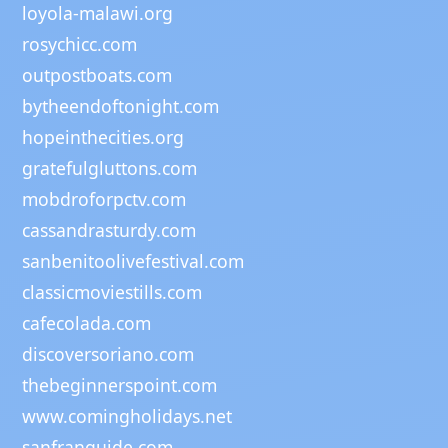
loyola-malawi.org
rosychicc.com
outpostboats.com
bytheendoftonight.com
hopeinthecities.org
gratefulgluttons.com
mobdroforpctv.com
cassandrasturdy.com
sanbenitoolivefestival.com
classicmoviestills.com
cafecolada.com
discoversoriano.com
thebeginnerspoint.com
www.comingholidays.net
sanfranguide.com