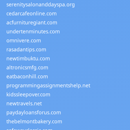
serenitysalonanddayspa.org
cedarcafeonline.com
acfurnituregiant.com
undertenminutes.com
omnivere.com
rasadantips.com
newtimbuktu.com
altronicsmfg.com
eatbaconhill.com
programmingassignmentshelp.net
kidssleepover.com
newtravels.net
paydayloansforus.com
thebelmontbakery.com