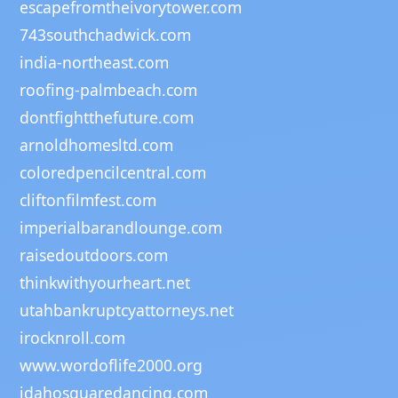
escapefromtheivorytower.com
743southchadwick.com
india-northeast.com
roofing-palmbeach.com
dontfightthefuture.com
arnoldhomesltd.com
coloredpencilcentral.com
cliftonfilmfest.com
imperialbarandlounge.com
raisedoutdoors.com
thinkwithyourheart.net
utahbankruptcyattorneys.net
irocknroll.com
www.wordoflife2000.org
idahosquaredancing.com