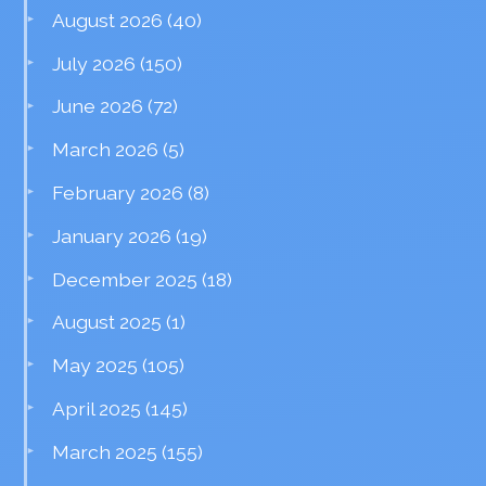
August 2026
(40)
July 2026
(150)
June 2026
(72)
March 2026
(5)
February 2026
(8)
January 2026
(19)
December 2025
(18)
August 2025
(1)
May 2025
(105)
April 2025
(145)
March 2025
(155)