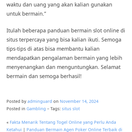
waktu dan uang yang akan kalian gunakan
untuk bermain.”
Itulah beberapa panduan bermain slot online di
situs terpercaya yang bisa kalian ikuti. Semoga
tips-tips di atas bisa membantu kalian
mendapatkan pengalaman bermain yang lebih
menyenangkan dan menguntungkan. Selamat
bermain dan semoga berhasil!
Posted by
adminguard
on
November 14, 2024
Posted in
Gambling
– Tags:
situs slot
«
Fakta Menarik Tentang Togel Online yang Perlu Anda
Ketahui
|
Panduan Bermain Agen Poker Online Terbaik di