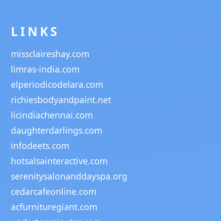
LINKS
missclaireshay.com
limras-india.com
elperiodicodelara.com
richiesbodyandpaint.net
licindiachennai.com
daughterdarlings.com
infodeets.com
hotsalsainteractive.com
serenitysalonanddayspa.org
cedarcafeonline.com
acfurnituregiant.com