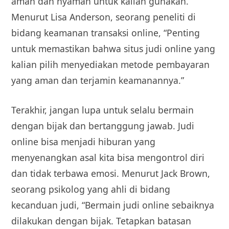
aman dan nyaman untuk kalian gunakan.
Menurut Lisa Anderson, seorang peneliti di
bidang keamanan transaksi online, “Penting
untuk memastikan bahwa situs judi online yang
kalian pilih menyediakan metode pembayaran
yang aman dan terjamin keamanannya.”
Terakhir, jangan lupa untuk selalu bermain
dengan bijak dan bertanggung jawab. Judi
online bisa menjadi hiburan yang
menyenangkan asal kita bisa mengontrol diri
dan tidak terbawa emosi. Menurut Jack Brown,
seorang psikolog yang ahli di bidang
kecanduan judi, “Bermain judi online sebaiknya
dilakukan dengan bijak. Tetapkan batasan