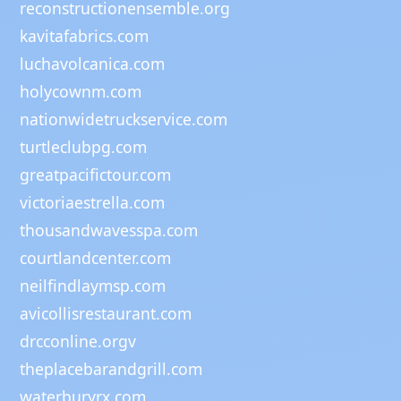
reconstructionensemble.org
kavitafabrics.com
luchavolcanica.com
holycownm.com
nationwidetruckservice.com
turtleclubpg.com
greatpacifictour.com
victoriaestrella.com
thousandwavesspa.com
courtlandcenter.com
neilfindlaymsp.com
avicollisrestaurant.com
drcconline.org
v
theplacebarandgrill.com
waterburyrx.com