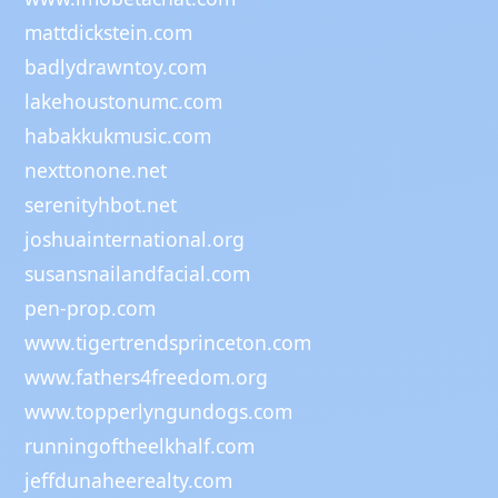
mattdickstein.com
badlydrawntoy.com
lakehoustonumc.com
habakkukmusic.com
nexttonone.net
serenityhbot.net
joshuainternational.org
susansnailandfacial.com
pen-prop.com
www.tigertrendsprinceton.com
www.fathers4freedom.org
www.topperlyngundogs.com
runningoftheelkhalf.com
jeffdunaheerealty.com