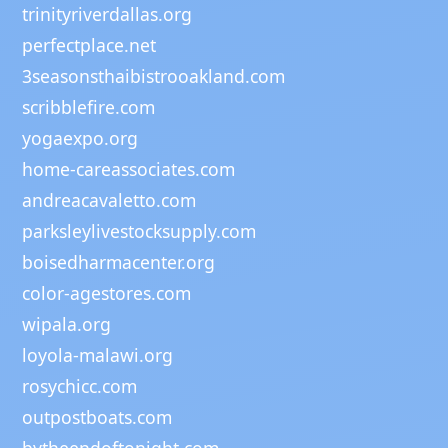
trinityriverdallas.org
perfectplace.net
3seasonsthaibistrooakland.com
scribblefire.com
yogaexpo.org
home-careassociates.com
andreacavaletto.com
parksleylivestocksupply.com
boisedharmacenter.org
color-agestores.com
wipala.org
loyola-malawi.org
rosychicc.com
outpostboats.com
bytheendoftonight.com