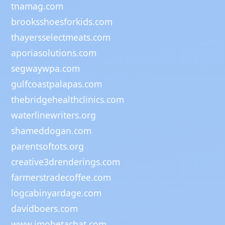
tnamag.com
brooksshoesforkids.com
thayersselectmeats.com
aporiasolutions.com
segwaywpa.com
gulfcoastpalapas.com
thebridgehealthclinics.com
waterlinewriters.org
shameddogan.com
parentsoftots.org
creative3drenderings.com
farmerstradecoffee.com
logcabinyardage.com
davidboers.com
www.imobetachat.com