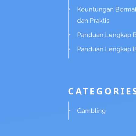
Keuntungan Bermai
dan Praktis
Panduan Lengkap Be
Panduan Lengkap Be
CATEGORIE
Gambling