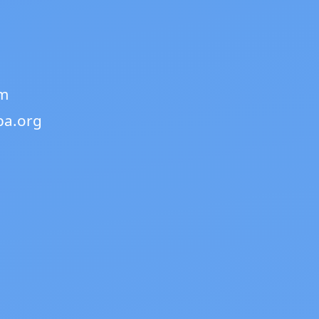
om
pa.org