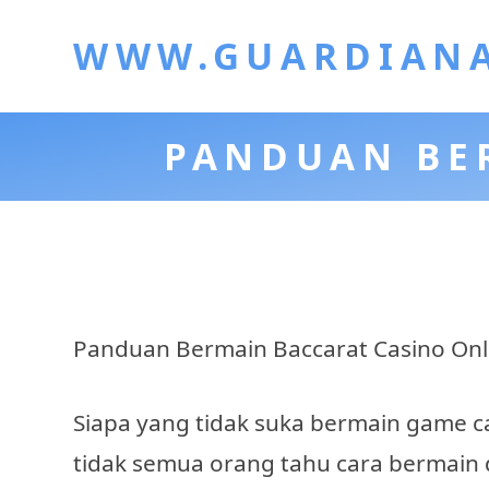
WWW.GUARDIANA
PANDUAN BE
Panduan Bermain Baccarat Casino Onl
Siapa yang tidak suka bermain game c
tidak semua orang tahu cara bermain 