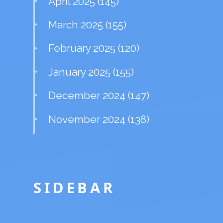
April 2025
(145)
March 2025
(155)
February 2025
(120)
January 2025
(155)
December 2024
(147)
November 2024
(138)
SIDEBAR