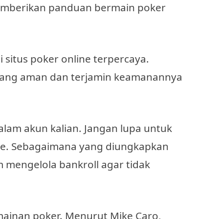
memberikan panduan bermain poker
 situs poker online terpercaya.
us yang aman dan terjamin keamanannya
alam akun kalian. Jangan lupa untuk
ine. Sebagaimana yang diungkapkan
am mengelola bankroll agar tidak
mainan poker. Menurut Mike Caro,