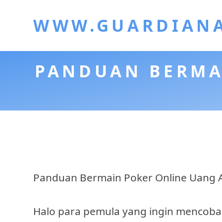
WWW.GUARDIANA
PANDUAN BERMA
Panduan Bermain Poker Online Uang A
Halo para pemula yang ingin mencoba 