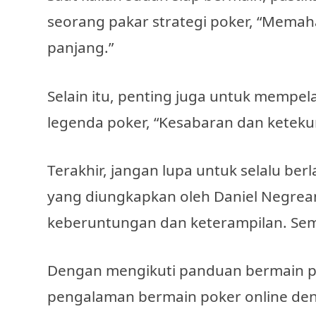
seorang pakar strategi poker, “Memah
panjang.”
Selain itu, penting juga untuk mempel
legenda poker, “Kesabaran dan keteku
Terakhir, jangan lupa untuk selalu be
yang diungkapkan oleh Daniel Negrea
keberuntungan dan keterampilan. Semak
Dengan mengikuti panduan bermain poke
pengalaman bermain poker online den