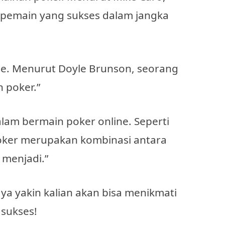
i pemain yang sukses dalam jangka
ine. Menurut Doyle Brunson, seorang
 poker.”
alam bermain poker online. Seperti
poker merupakan kombinasi antara
 menjadi.”
ya yakin kalian akan bisa menikmati
sukses!