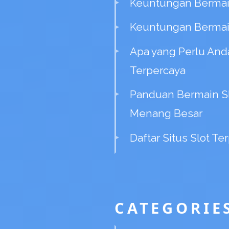
Keuntungan Bermai
Keuntungan Bermain 
Apa yang Perlu And
Terpercaya
Panduan Bermain Slo
Menang Besar
Daftar Situs Slot Te
CATEGORIE