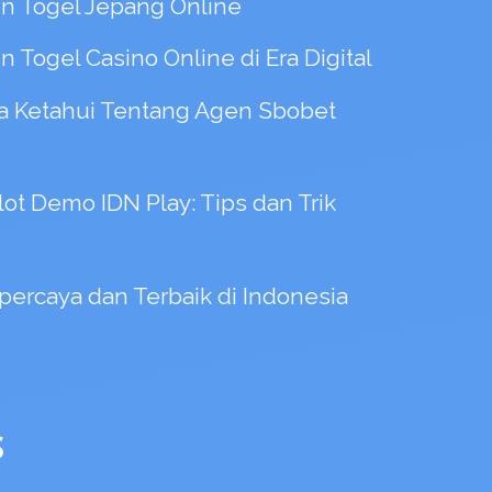
n Togel Jepang Online
Togel Casino Online di Era Digital
a Ketahui Tentang Agen Sbobet
t Demo IDN Play: Tips dan Trik
rpercaya dan Terbaik di Indonesia
S