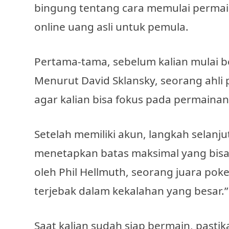
bingung tentang cara memulai permai
online uang asli untuk pemula.
Pertama-tama, sebelum kalian mulai be
Menurut David Sklansky, seorang ahli
agar kalian bisa fokus pada permainan
Setelah memiliki akun, langkah selanj
menetapkan batas maksimal yang bisa
oleh Phil Hellmuth, seorang juara poke
terjebak dalam kekalahan yang besar.”
Saat kalian sudah siap bermain, past