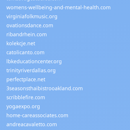
womens-wellbeing-and-mental-health.com
virginiafolkmusic.org
ovationsdance.com
ribandrhein.com
kolekcje.net
catolicanto.com
lbkeducationcenter.org
trinityriverdallas.org
perfectplace.net
3seasonsthaibistrooakland.com
scribblefire.com
yogaexpo.org
home-careassociates.com
andreacavaletto.com