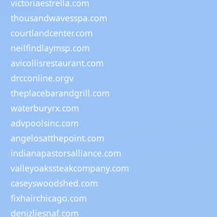
victoriaestrella.com
thousandwavesspa.com
courtlandcenter.com
neilfindlaymsp.com
avicollisrestaurant.com
drcconline.org
v
theplacebarandgrill.com
waterburyrx.com
advpoolsinc.com
angelosatthepoint.com
indianapastorsalliance.com
valleyoakssteakcompany.com
caseyswoodshed.com
fixhairchicago.com
denizliesnaf.com