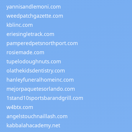
yannisandlemoni.com
weedpatchgazette.com
kblinc.com
eriesingletrack.com
pamperedpetsnorthport.com
rosiemade.com
tupelodoughnuts.com
olathekidsdentistry.com
hanleyfuneralhomeinc.com
mejorpaquetesorlando.com
1stand10sportsbarandgrill.com
w4btx.com
angelstouchnaillash.com
kabbalahacademy.net