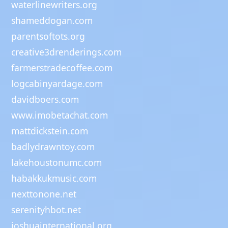
waterlinewriters.org
shameddogan.com
parentsoftots.org
creative3drenderings.com
farmerstradecoffee.com
logcabinyardage.com
davidboers.com
www.imobetachat.com
mattdickstein.com
badlydrawntoy.com
lakehoustonumc.com
habakkukmusic.com
nexttonone.net
serenityhbot.net
joshuainternational.org