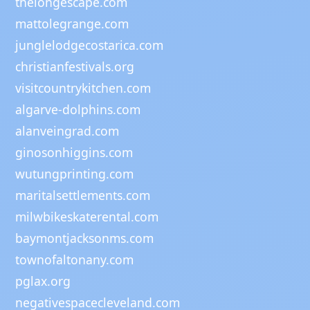
thelongescape.com
mattolegrange.com
junglelodgecostarica.com
christianfestivals.org
visitcountrykitchen.com
algarve-dolphins.com
alanveingrad.com
ginosonhiggins.com
wutungprinting.com
maritalsettlements.com
milwbikeskaterental.com
baymontjacksonms.com
townofaltonany.com
pglax.org
negativespacecleveland.com