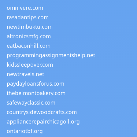
omnivere.com
rasadantips.com
newtimbuktu.com
altronicsmfg.com
eatbaconhill.com
programmingassignmentshelp.net
kidssleepover.com
newtravels.net
paydayloansforus.com
thebelmontbakery.com
safewayclassic.com
countrysidewoodcrafts.com
appliancerepairchicagoil.org
ontariotbf.org