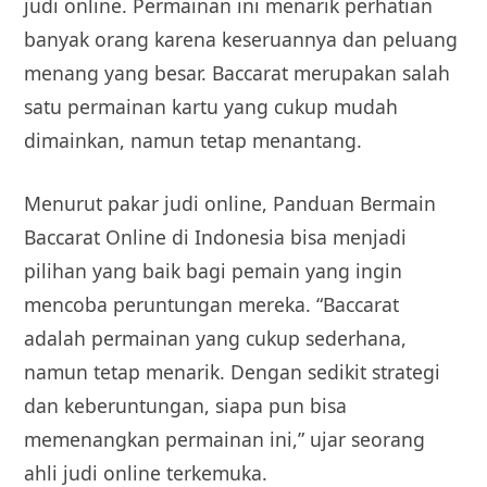
judi online. Permainan ini menarik perhatian
banyak orang karena keseruannya dan peluang
menang yang besar. Baccarat merupakan salah
satu permainan kartu yang cukup mudah
dimainkan, namun tetap menantang.
Menurut pakar judi online, Panduan Bermain
Baccarat Online di Indonesia bisa menjadi
pilihan yang baik bagi pemain yang ingin
mencoba peruntungan mereka. “Baccarat
adalah permainan yang cukup sederhana,
namun tetap menarik. Dengan sedikit strategi
dan keberuntungan, siapa pun bisa
memenangkan permainan ini,” ujar seorang
ahli judi online terkemuka.