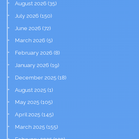
August 2026
(35)
July 2026
(150)
June 2026
(72)
March 2026
(5)
February 2026
(8)
January 2026
(19)
December 2025
(18)
August 2025
(1)
May 2025
(105)
April 2025
(145)
March 2025
(155)