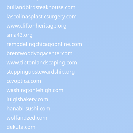
bullandbirdsteakhouse.com
lascolinasplasticsurgery.com
www.cliftonheritage.org
sma43.org
remodelingchicagoonline.com
brentwoodyogacenter.com
www.tiptonlandscaping.com
steppingupstewardship.org
ccvoptica.com
washingtonlehigh.com
luigisbakery.com
hanabi-sushi.com
wolfandzed.com
dekuta.com