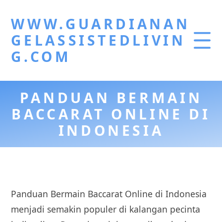
WWW.GUARDIANAN
GELASSISTEDLIVIN
G.COM
PANDUAN BERMAIN
BACCARAT ONLINE DI
INDONESIA
Panduan Bermain Baccarat Online di Indonesia
menjadi semakin populer di kalangan pecinta