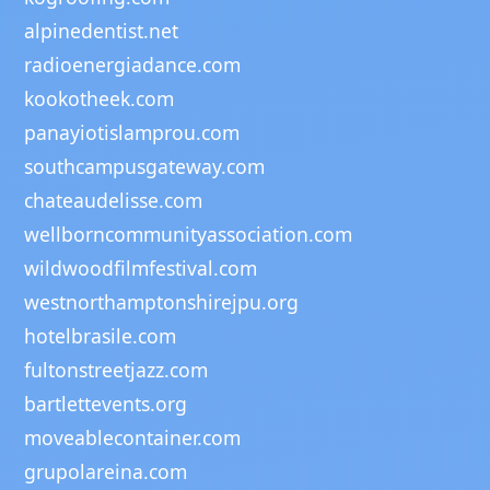
alpinedentist.net
radioenergiadance.com
kookotheek.com
panayiotislamprou.com
southcampusgateway.com
chateaudelisse.com
wellborncommunityassociation.com
wildwoodfilmfestival.com
westnorthamptonshirejpu.org
hotelbrasile.com
fultonstreetjazz.com
bartlettevents.org
moveablecontainer.com
grupolareina.com