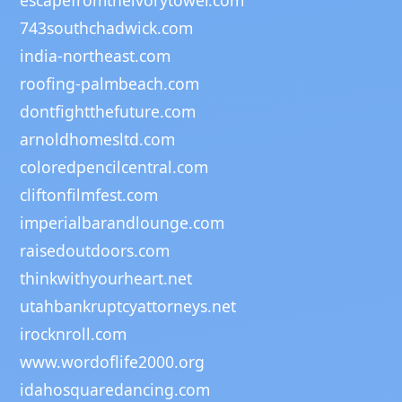
escapefromtheivorytower.com
743southchadwick.com
india-northeast.com
roofing-palmbeach.com
dontfightthefuture.com
arnoldhomesltd.com
coloredpencilcentral.com
cliftonfilmfest.com
imperialbarandlounge.com
raisedoutdoors.com
thinkwithyourheart.net
utahbankruptcyattorneys.net
irocknroll.com
www.wordoflife2000.org
idahosquaredancing.com