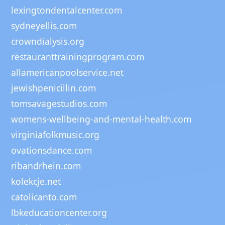
lexingtondentalcenter.com
sydneyellis.com
crowndialysis.org
restauranttrainingprogram.com
allamericanpoolservice.net
jewishpenicillin.com
tomsavagestudios.com
womens-wellbeing-and-mental-health.com
virginiafolkmusic.org
ovationsdance.com
ribandrhein.com
kolekcje.net
catolicanto.com
lbkeducationcenter.org