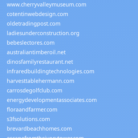
www.cherryvalleymuseum.com
cotentinwebdesign.com
oldetradingpost.com
ladiesunderconstruction.org
bebeslectores.com
australiantimberoil.net
dinosfamilyrestaurant.net
infraredbuildingtechnologies.com
harvesttablehermann.com
carrosdegolfclub.com
energydevelopmentassociates.com
floraandfarmer.com
s3fsolutions.com
brevardbeachhomes.com