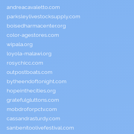
andreacavaletto.com
parksleylivestocksupply.com
boisedharmacenter.org
color-agestores.com
wipala.org
loyola-malawi.org
rosychicc.com
outpostboats.com
bytheendoftonight.com
hopeinthecities.org
gratefulgluttons.com
mobdroforpctv.com
cassandrasturdy.com
sanbenitoolivefestival.com