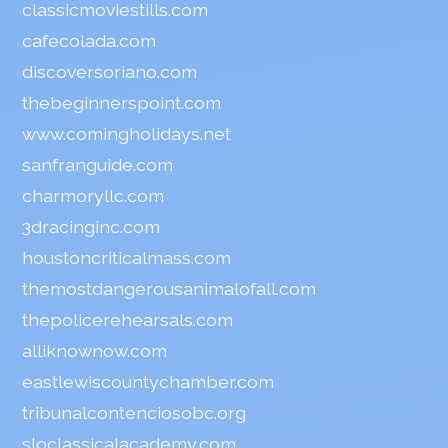
classicmoviestills.com
cafecolada.com
discoversoriano.com
thebeginnerspoint.com
www.comingholidays.net
sanfranguide.com
charmoryllc.com
3dracinginc.com
houstoncriticalmass.com
themostdangerousanimalofall.com
thepolicerehearsals.com
alliknownow.com
eastlewiscountychamber.com
tribunalcontenciosobc.org
sloclassicalacademy.com