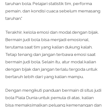
taruhan bola. Pelajari statistik tim, performa
pemain, dan kondisi cuaca sebelum memasang
taruhan.”
Terakhir, kelola emosi dan modal dengan bijak.
Bermain judi bola bisa menjadi emosional,
terutama saat tim yang kalian dukung kalah.
Tetap tenang dan jangan terbawa emosi saat
bermain judi bola. Selain itu, atur modal kalian
dengan bijak dan jangan terlalu tergoda untuk
bertaruh lebih dari yang kalian mampu.
Dengan mengikuti panduan bermain di situs judi
bola Piala Dunia untuk pemula di atas, kalian
bisa memaksimalkan peluang kemenangan dan