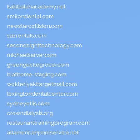
kabbalahacademy.net
smilondental.com
newstarcollision.com
sasrentals.com
secondsighttechnology.com
michaelsarver.com
greengeckogrocer.com
hlathome-staging.com
wokteriyakitargetmall.com
lexingtondentalcenter.com
sydneyellis.com
crowndialysis.org
restauranttrainingprogram.com
allamericanpoolservice.net