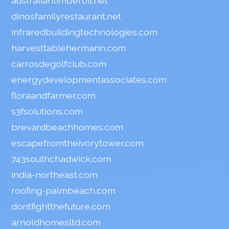
australiantimberoil.net
dinosfamilyrestaurant.net
infraredbuildingtechnologies.com
harvesttablehermann.com
carrosdegolfclub.com
energydevelopmentassociates.com
floraandfarmer.com
s3fsolutions.com
brevardbeachhomes.com
escapefromtheivorytower.com
743southchadwick.com
india-northeast.com
roofing-palmbeach.com
dontfightthefuture.com
arnoldhomesltd.com