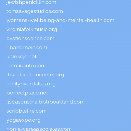
jewishpenicillin.com
tomsavagestudios.com
womens-wellbeing-and-mental-health.com
virginiafolkmusic.org
ovationsdance.com
ribandrhein.com
kolekcje.net
catolicanto.com
lbkeducationcenter.org
trinityriverdallas.org
perfectplace.net
3seasonsthaibistrooakland.com
scribblefire.com
yogaexpo.org
home-careassociates.com