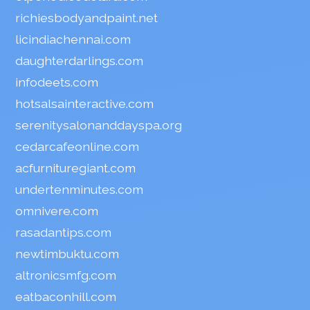
richiesbodyandpaint.net
licindiachennai.com
daughterdarlings.com
infodeets.com
hotsalsainteractive.com
serenitysalonanddayspa.org
cedarcafeonline.com
acfurnituregiant.com
undertenminutes.com
omnivere.com
rasadantips.com
newtimbuktu.com
altronicsmfg.com
eatbaconhill.com