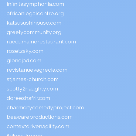
infinitasymphonia.com
africanlegalcentre.org
katsusushihouse.com
greelycommunity.org
ruedumainerestaurant.com
rosetzsky.com
glonojad.com
revistanuevagrecia.com
stjames-church.com
scotty2naughty.com
doreeshafrir.com
charmcitycomedyproject.com
beawareproductions.com
contextdrivenagility.com
ibikeoulu.com