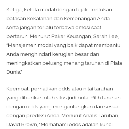
Ketiga, kelola modal dengan bijak. Tentukan
batasan kekalahan dan kemenangan Anda
serta jangan terlalu terbawa emosi saat
bertaruh. Menurut Pakar Keuangan, Sarah Lee,
“Manajemen modal yang baik dapat membantu
Anda menghindari kerugian besar dan
meningkatkan peluang menang taruhan di Piala
Dunia.”
Keempat, perhatikan odds atau nilai taruhan
yang diberikan oleh situs judi bola. Pilih taruhan
dengan odds yang menguntungkan dan sesuai
dengan prediksi Anda. Menurut Analis Taruhan,
David Brown, “Memahami odds adalah kunci