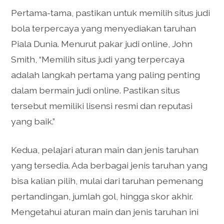
Pertama-tama, pastikan untuk memilih situs judi
bola terpercaya yang menyediakan taruhan
Piala Dunia. Menurut pakar judi online, John
Smith, “Memilih situs judi yang terpercaya
adalah langkah pertama yang paling penting
dalam bermain judi online. Pastikan situs
tersebut memiliki lisensi resmi dan reputasi
yang baik.”
Kedua, pelajari aturan main dan jenis taruhan
yang tersedia. Ada berbagai jenis taruhan yang
bisa kalian pilih, mulai dari taruhan pemenang
pertandingan, jumlah gol, hingga skor akhir.
Mengetahui aturan main dan jenis taruhan ini