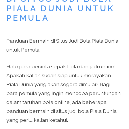
PIALA DUNIA UNTUK
PEMULA
Panduan Bermain di Situs Judi Bola Piala Dunia
untuk Pemula
Halo para pecinta sepak bola dan judi online!
Apakah kalian sudah siap untuk merayakan
Piala Dunia yang akan segera dimulai? Bagi
para pemula yang ingin mencoba peruntungan
dalam taruhan bola online, ada beberapa
panduan bermain di situs judi bola Piala Dunia
yang perlu kalian ketahui.