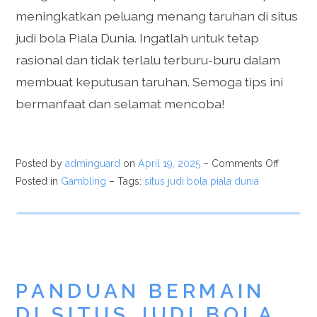
meningkatkan peluang menang taruhan di situs
judi bola Piala Dunia. Ingatlah untuk tetap
rasional dan tidak terlalu terburu-buru dalam
membuat keputusan taruhan. Semoga tips ini
bermanfaat dan selamat mencoba!
Posted by
adminguard
on
April 19, 2025
–
Comments Off
Posted in
Gambling
– Tags:
situs judi bola piala dunia
PANDUAN BERMAIN
DI SITUS JUDI BOLA