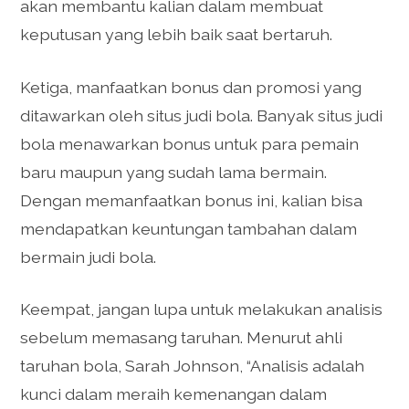
akan membantu kalian dalam membuat
keputusan yang lebih baik saat bertaruh.
Ketiga, manfaatkan bonus dan promosi yang
ditawarkan oleh situs judi bola. Banyak situs judi
bola menawarkan bonus untuk para pemain
baru maupun yang sudah lama bermain.
Dengan memanfaatkan bonus ini, kalian bisa
mendapatkan keuntungan tambahan dalam
bermain judi bola.
Keempat, jangan lupa untuk melakukan analisis
sebelum memasang taruhan. Menurut ahli
taruhan bola, Sarah Johnson, “Analisis adalah
kunci dalam meraih kemenangan dalam