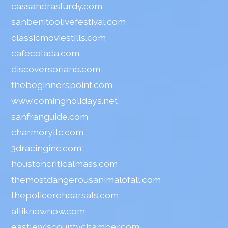
cassandrasturdy.com
sanbenitoolivefestival.com
classicmoviestills.com
cafecolada.com
discoversoriano.com
thebeginnerspoint.com
www.comingholidays.net
sanfranguide.com
charmoryllc.com
3dracinginc.com
houstoncriticalmass.com
themostdangerousanimalofall.com
thepolicerehearsals.com
alliknownow.com
eastlewiscountychamber.com