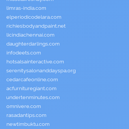
limras-india.com
elperiodicodelara.com
richiesbodyandpaint.net
licindiachennai.com
daughterdarlings.com
infodeets.com
hotsalsainteractive.com
serenitysalonanddayspa.org
cedarcafeonline.com
acfurnituregiant.com
undertenminutes.com
omnivere.com
rasadantips.com
newtimbuktu.com