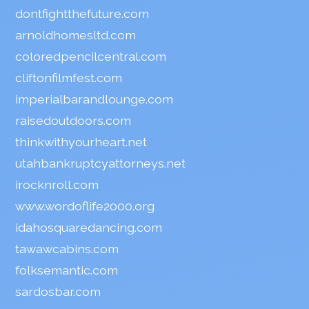
dontfightthefuture.com
arnoldhomesltd.com
coloredpencilcentral.com
cliftonfilmfest.com
imperialbarandlounge.com
raisedoutdoors.com
thinkwithyourheart.net
utahbankruptcyattorneys.net
irocknroll.com
www.wordoflife2000.org
idahosquaredancing.com
tawawcabins.com
folksemantic.com
sardosbar.com