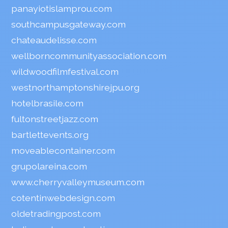
panayiotislamprou.com
southcampusgateway.com
chateaudelisse.com
wellborncommunityassociation.com
wildwoodfilmfestival.com
westnorthamptonshirejpu.org
hotelbrasile.com
fultonstreetjazz.com
bartlettevents.org
moveablecontainer.com
grupolareina.com
www.cherryvalleymuseum.com
cotentinwebdesign.com
oldetradingpost.com