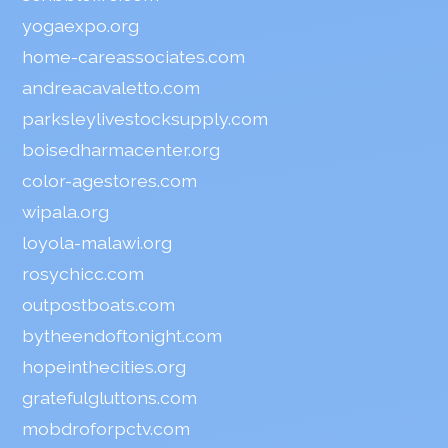
yogaexpo.org
home-careassociates.com
andreacavaletto.com
parksleylivestocksupply.com
boisedharmacenter.org
color-agestores.com
wipala.org
loyola-malawi.org
rosychicc.com
outpostboats.com
bytheendoftonight.com
hopeinthecities.org
gratefulgluttons.com
mobdroforpctv.com