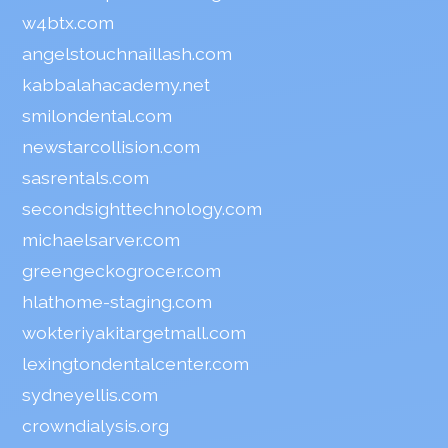
w4btx.com
angelstouchnaillash.com
kabbalahacademy.net
smilondental.com
newstarcollision.com
sasrentals.com
secondsighttechnology.com
michaelsarver.com
greengeckogrocer.com
hlathome-staging.com
wokteriyakitargetmall.com
lexingtondentalcenter.com
sydneyellis.com
crowndialysis.org