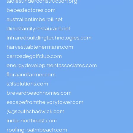
ladiesunderconstruction.org
bebeslectores.com
australiantimberoil.net
dinosfamilyrestaurant.net
infraredbuildingtechnologies.com
harvesttablehermann.com
carrosdegolfclub.com
energydevelopmentassociates.com
floraandfarmer.com
s3fsolutions.com
brevardbeachhomes.com
escapefromtheivorytower.com
743southchadwick.com
india-northeast.com
roofing-palmbeach.com