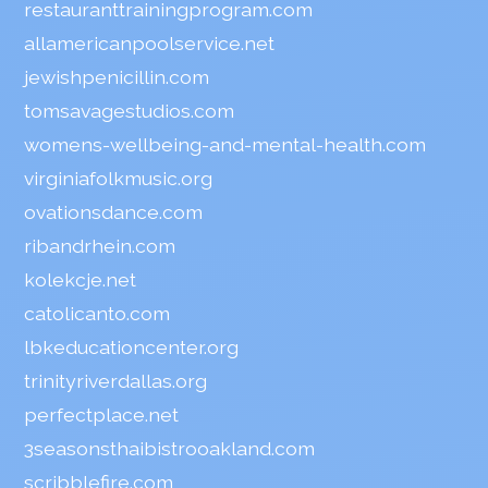
restauranttrainingprogram.com
allamericanpoolservice.net
jewishpenicillin.com
tomsavagestudios.com
womens-wellbeing-and-mental-health.com
virginiafolkmusic.org
ovationsdance.com
ribandrhein.com
kolekcje.net
catolicanto.com
lbkeducationcenter.org
trinityriverdallas.org
perfectplace.net
3seasonsthaibistrooakland.com
scribblefire.com