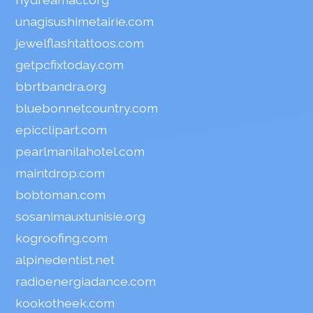
unagisushimetairie.com
jewelflashtattoos.com
getpcfixtoday.com
bbrtbandra.org
bluebonnetcountry.com
epicclipart.com
pearlmanilahotel.com
maintdrop.com
bobtoman.com
sosanimauxtunisie.org
kogroofing.com
alpinedentist.net
radioenergiadance.com
kookotheek.com