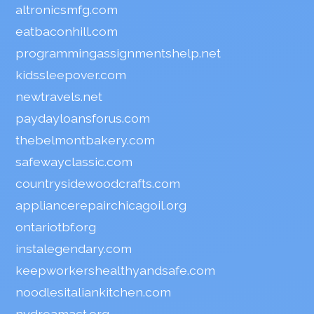
altronicsmfg.com
eatbaconhill.com
programmingassignmentshelp.net
kidssleepover.com
newtravels.net
paydayloansforus.com
thebelmontbakery.com
safewayclassic.com
countrysidewoodcrafts.com
appliancerepairchicagoil.org
ontariotbf.org
instalegendary.com
keepworkershealthyandsafe.com
noodlesitaliankitchen.com
nydreamact.org