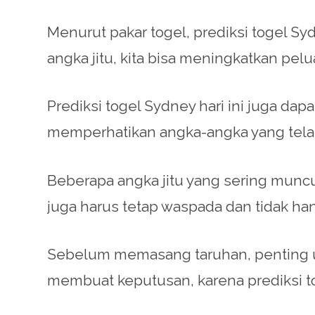
Menurut pakar togel, prediksi togel Sy
angka jitu, kita bisa meningkatkan pe
Prediksi togel Sydney hari ini juga d
memperhatikan angka-angka yang telah 
Beberapa angka jitu yang sering muncul 
juga harus tetap waspada dan tidak h
Sebelum memasang taruhan, penting un
membuat keputusan, karena prediksi to