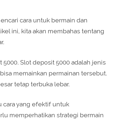
encari cara untuk bermain dan
ikel ini, kita akan membahas tentang
r.
 5000. Slot deposit 5000 adalah jenis
 bisa memainkan permainan tersebut.
ar tetap terbuka lebar.
u cara yang efektif untuk
lu memperhatikan strategi bermain