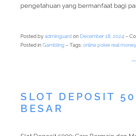
pengetahuan yang bermanfaat bagi par
Posted by
adminguard
on
December 18, 2024
–
Co
Posted in
Gambling
– Tags:
online poker real mone
SLOT DEPOSIT 5
BESAR