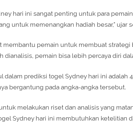
dney hari ini sangat penting untuk para pemai
luang untuk memenangkan hadiah besar,” ujar s
apat membantu pemain untuk membuat strategi 
dianalisis, pemain bisa lebih percaya diri 
dalam prediksi togel Sydney hari ini adalah 4,
anya bergantung pada angka-angka tersebut.
tuk melakukan riset dan analisis yang matan
gel Sydney hari ini membutuhkan ketelitian da