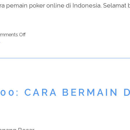
a pemain poker online di Indonesia. Selamat
mments Off
y
000: CARA BERMAIN