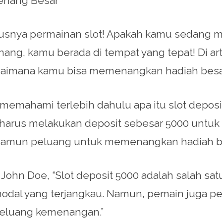
Menang Besar
susnya permainan slot! Apakah kamu sedang m
ang, kamu berada di tempat yang tepat! Di art
agaimana kamu bisa memenangkan hadiah besa
memahami terlebih dahulu apa itu slot deposit
 harus melakukan deposit sebesar 5000 untuk
 namun peluang untuk memenangkan hadiah bes
John Doe, “Slot deposit 5000 adalah salah sat
al yang terjangkau. Namun, pemain juga per
peluang kemenangan.”