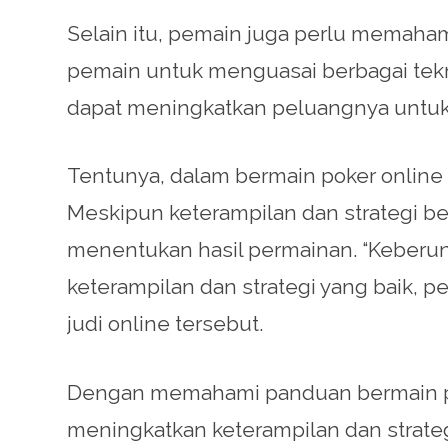
Selain itu, pemain juga perlu memahami
pemain untuk menguasai berbagai tekn
dapat meningkatkan peluangnya untuk m
Tentunya, dalam bermain poker online 
Meskipun keterampilan dan strategi b
menentukan hasil permainan. “Keberun
keterampilan dan strategi yang baik,
judi online tersebut.
Dengan memahami panduan bermain poke
meningkatkan keterampilan dan strate