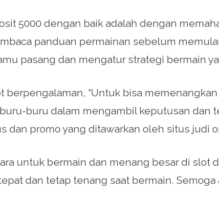
posit 5000 dengan baik adalah dengan memaha
mbaca panduan permainan sebelum memulai ta
mu pasang dan mengatur strategi bermain ya
t berpengalaman, “Untuk bisa memenangkan ha
rburu-buru dalam mengambil keputusan dan tet
dan promo yang ditawarkan oleh situs judi on
ara untuk bermain dan menang besar di slot d
epat dan tetap tenang saat bermain. Semoga a