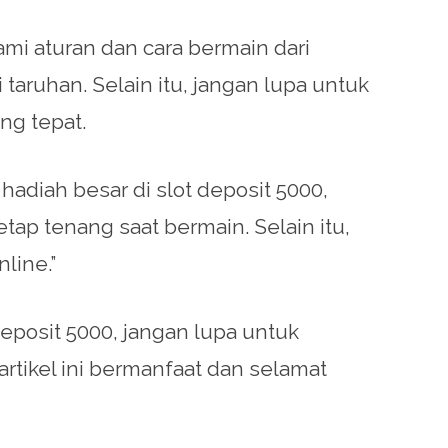
mi aturan dan cara bermain dari
ruhan. Selain itu, jangan lupa untuk
ng tepat.
diah besar di slot deposit 5000,
ap tenang saat bermain. Selain itu,
line.”
eposit 5000, jangan lupa untuk
rtikel ini bermanfaat dan selamat