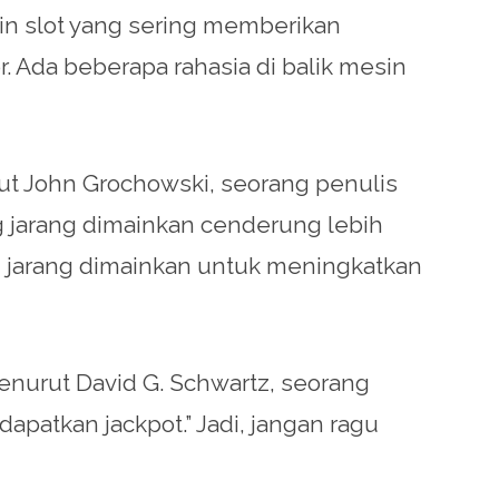
sin slot yang sering memberikan
 Ada beberapa rahasia di balik mesin
rut John Grochowski, seorang penulis
ng jarang dimainkan cenderung lebih
ng jarang dimainkan untuk meningkatkan
enurut David G. Schwartz, seorang
atkan jackpot.” Jadi, jangan ragu