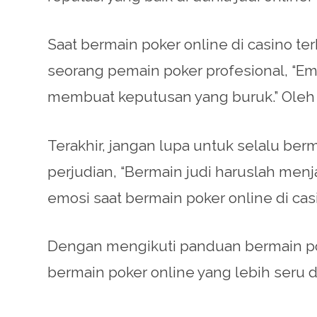
Saat bermain poker online di casino t
seorang pemain poker profesional, “E
membuat keputusan yang buruk.” Oleh ka
Terakhir, jangan lupa untuk selalu be
perjudian, “Bermain judi haruslah men
emosi saat bermain poker online di cas
Dengan mengikuti panduan bermain pok
bermain poker online yang lebih seru