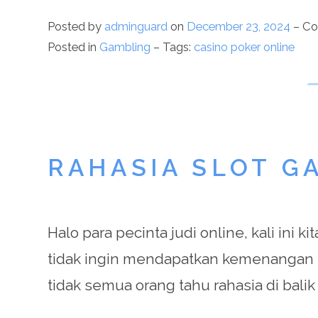
Posted by
adminguard
on
December 23, 2024
–
Co
Posted in
Gambling
– Tags:
casino poker online
RAHASIA SLOT G
Halo para pecinta judi online, kali in
tidak ingin mendapatkan kemenangan b
tidak semua orang tahu rahasia di bal