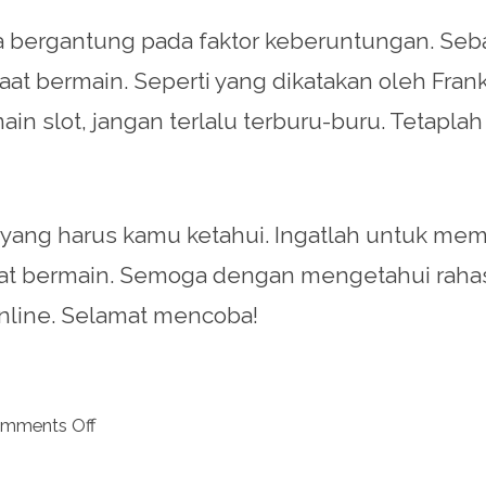
a bergantung pada faktor keberuntungan. Seb
saat bermain. Seperti yang dikatakan oleh Fra
main slot, jangan terlalu terburu-buru. Tetapla
or yang harus kamu ketahui. Ingatlah untuk me
at bermain. Semoga dengan mengetahui rahas
nline. Selamat mencoba!
mments Off