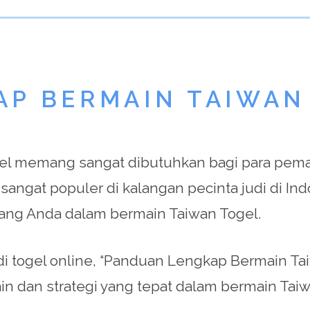
AP BERMAIN TAIWAN
 memang sangat dibutuhkan bagi para pemain 
angat populer di kalangan pecinta judi di In
ng Anda dalam bermain Taiwan Togel.
i togel online, “Panduan Lengkap Bermain Ta
 dan strategi yang tepat dalam bermain Taiw