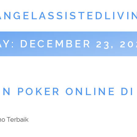
NGELASSISTEDLIVI
AY:
DECEMBER 23, 20
N POKER ONLINE DI
no Terbaik