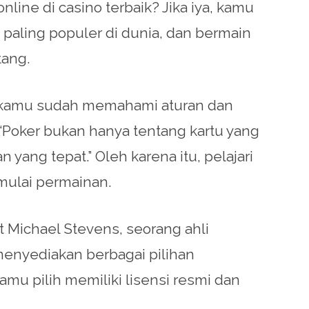
ine di casino terbaik? Jika iya, kamu
 paling populer di dunia, dan bermain
tang.
an kamu sudah memahami aturan dan
 “Poker bukan hanya tentang kartu yang
ng tepat.” Oleh karena itu, pelajari
ulai permainan.
t Michael Stevens, seorang ahli
 menyediakan berbagai pilihan
mu pilih memiliki lisensi resmi dan