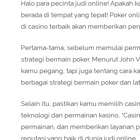
Halo para pecinta judi online! Apakah 
berada di tempat yang tepat! Poker on
di casino terbaik akan memberikan pe
Pertama-tama, sebelum memulai permai
strategi bermain poker. Menurut John 
kamu pegang, tapi juga tentang cara k
berbagai strategi bermain poker dan
Selain itu, pastikan kamu memilih casi
teknologi dan permainan kasino, “Casin
permainan, dan memberikan layanan pel
reputasi yang baik di dunia judi online.