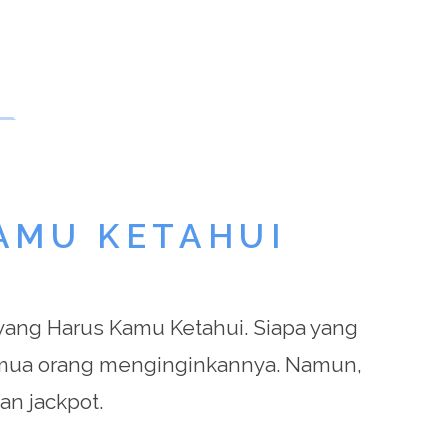
AMU KETAHUI
r yang Harus Kamu Ketahui. Siapa yang
semua orang menginginkannya. Namun,
an jackpot.