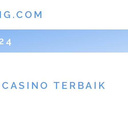
NG.COM
24
 CASINO TERBAIK