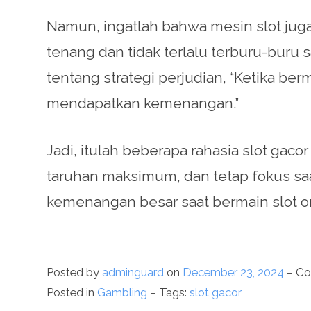
Namun, ingatlah bahwa mesin slot jug
tenang dan tidak terlalu terburu-buru 
tentang strategi perjudian, “Ketika ber
mendapatkan kemenangan.”
Jadi, itulah beberapa rahasia slot gac
taruhan maksimum, dan tetap fokus sa
kemenangan besar saat bermain slot o
Posted by
adminguard
on
December 23, 2024
–
Co
Posted in
Gambling
– Tags:
slot gacor