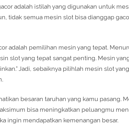
 gacor adalah istilah yang digunakan untuk me
tidak semua mesin slot bisa dianggap gacor.
acor adalah pemilihan mesin yang tepat. Menu
sin slot yang tepat sangat penting. Mesin ya
nkan.” Jadi, sebaiknya pilihlah mesin slot ya
.
hatikan besaran taruhan yang kamu pasang. M
aksimum bisa meningkatkan peluangmu mendap
ka ingin mendapatkan kemenangan besar.