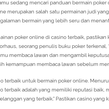
kamu sedang mencari panduan bermain poker onl
line merupakan salah satu permainan judi yang
ngalaman bermain yang lebih seru dan menan
nan poker online di casino terbaik, pastik
Vorhaus, seorang penulis buku poker terkenal,
amu membaca lawan dan mengambil keputusan ya
 latih kemampuan membaca lawan sebelum mem
no terbaik untuk bermain poker online. Menuru
o terbaik adalah yang memiliki reputasi baik,
anggan yang terbaik.” Pastikan casino yang ka