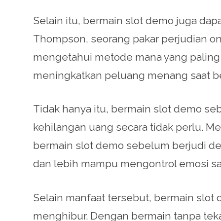
Selain itu, bermain slot demo juga d
Thompson, seorang pakar perjudian on
mengetahui metode mana yang paling 
meningkatkan peluang menang saat be
Tidak hanya itu, bermain slot demo s
kehilangan uang secara tidak perlu. Me
bermain slot demo sebelum berjudi de
dan lebih mampu mengontrol emosi sa
Selain manfaat tersebut, bermain sl
menghibur. Dengan bermain tanpa tek