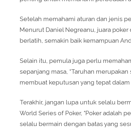
Setelah memahami aturan dan jenis pe
Menurut Daniel Negreanu, juara poker 
berlatih, semakin baik kemampuan And
Selain itu, pemula juga perlu memahami
sepanjang masa, “Taruhan merupakan s
membuat keputusan yang tepat dalam t
Terakhir, jangan lupa untuk selalu b
World Series of Poker, “Poker adalah
selalu bermain dengan batas yang sesuai