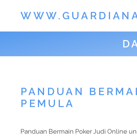
WWW.GUARDIANA
D
PANDUAN BERMAI
PEMULA
Panduan Bermain Poker Judi Online u