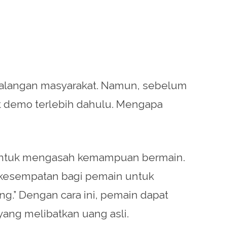
i kalangan masyarakat. Namun, sebelum
t demo terlebih dahulu. Mengapa
h untuk mengasah kemampuan bermain.
n kesempatan bagi pemain untuk
g.” Dengan cara ini, pemain dapat
ang melibatkan uang asli.