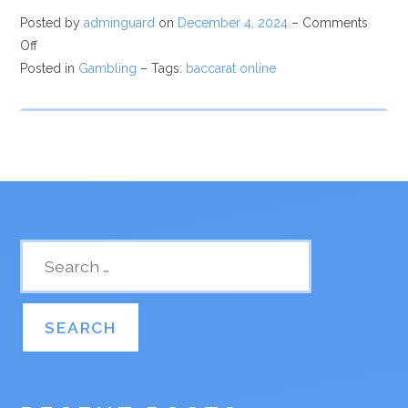
Posted by
adminguard
on
December 4, 2024
–
Comments
Off
Posted in
Gambling
– Tags:
baccarat online