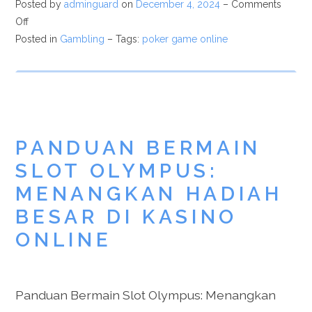
Posted by
adminguard
on
December 4, 2024
–
Comments
Off
Posted in
Gambling
– Tags:
poker game online
PANDUAN BERMAIN
SLOT OLYMPUS:
MENANGKAN HADIAH
BESAR DI KASINO
ONLINE
Panduan Bermain Slot Olympus: Menangkan