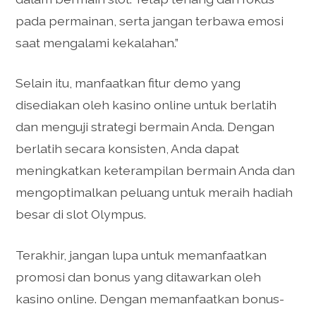
pada permainan, serta jangan terbawa emosi
saat mengalami kekalahan.”
Selain itu, manfaatkan fitur demo yang
disediakan oleh kasino online untuk berlatih
dan menguji strategi bermain Anda. Dengan
berlatih secara konsisten, Anda dapat
meningkatkan keterampilan bermain Anda dan
mengoptimalkan peluang untuk meraih hadiah
besar di slot Olympus.
Terakhir, jangan lupa untuk memanfaatkan
promosi dan bonus yang ditawarkan oleh
kasino online. Dengan memanfaatkan bonus-