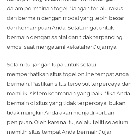
dalam permainan togel. “Jangan terlalu rakus
dan bermain dengan modal yang lebih besar
dari kemampuan Anda. Selalu ingat untuk
bermain dengan santai dan tidak terpancing
emosi saat mengalami kekalahan,” ujarnya.
Selain itu, jangan lupa untuk selalu
memperhatikan situs togel online tempat Anda
bermain. Pastikan situs tersebut terpercaya dan
memiliki sistem keamanan yang baik. “Jika Anda
bermain di situs yang tidak terpercaya, bukan
tidak mungkin Anda akan menjadi korban
penipuan. Oleh karena itu, selalu teliti sebelum
memilih situs tempat Anda bermain,” ujar