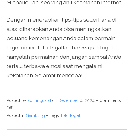
Michelle Tan, seorang ahli keamanan internet.
Dengan menerapkan tips-tips sederhana di
atas, diharapkan Anda bisa meningkatkan
peluang kemenangan Anda dalam bermain
togel online toto. Ingatlah bahwa judi togel
hanyalah permainan dan jangan sampai Anda
terlalu terbawa emosi saat mengalami
kekalahan. Selamat mencoba!
Posted by
adminguard
on
December 4, 2024
–
Comments
Off
Posted in
Gambling
– Tags:
toto togel