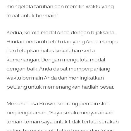
mengelola taruhan dan memilih waktu yang
tepat untuk bermain.”
Kedua, kelola modal Anda dengan bijaksana.
Hindari bertaruh lebih dari yang Anda mampu
dan tetapkan batas kekalahan serta
kemenangan. Dengan mengelola modal
dengan baik, Anda dapat memperpanjang
waktu bermain Anda dan meningkatkan
peluang untuk memenangkan hadiah besar.
Menurut Lisa Brown, seorang pemain slot
berpengalaman, “Saya selalu menyarankan
teman-teman saya untuk tidak terlalu serakah
dalam bermain slot. Tetap tenang dan fokus