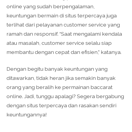
online yang sudah berpengalaman,
keuntungan bermain di situs terpercaya juga
terlihat dari pelayanan customer service yang
ramah dan responsif. “Saat mengalami kendala
atau masalah, customer service selalu siap
membantu dengan cepat dan efisien,” katanya.
Dengan begitu banyak keuntungan yang
ditawarkan, tidak heran jika semakin banyak
orang yang beralih ke permainan baccarat
online. Jadi, tunggu apalagi? Segera bergabung
dengan situs terpercaya dan rasakan sendiri
keuntungannya!