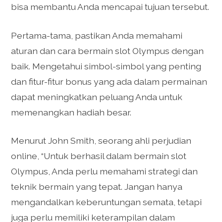
bisa membantu Anda mencapai tujuan tersebut.
Pertama-tama, pastikan Anda memahami
aturan dan cara bermain slot Olympus dengan
baik. Mengetahui simbol-simbol yang penting
dan fitur-fitur bonus yang ada dalam permainan
dapat meningkatkan peluang Anda untuk
memenangkan hadiah besar.
Menurut John Smith, seorang ahli perjudian
online, “Untuk berhasil dalam bermain slot
Olympus, Anda perlu memahami strategi dan
teknik bermain yang tepat. Jangan hanya
mengandalkan keberuntungan semata, tetapi
juga perlu memiliki keterampilan dalam