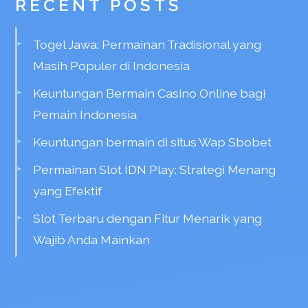
RECENT POSTS
Togel Jawa: Permainan Tradisional yang
Masih Populer di Indonesia
Keuntungan Bermain Casino Online bagi
Pemain Indonesia
Keuntungan bermain di situs Wap Sbobet
Permainan Slot IDN Play: Strategi Menang
yang Efektif
Slot Terbaru dengan Fitur Menarik yang
Wajib Anda Mainkan