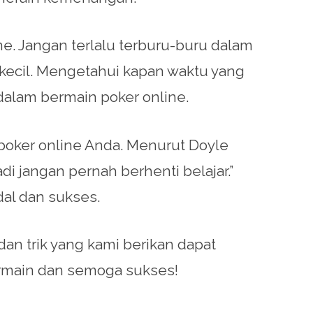
ne. Jangan terlalu terburu-buru dalam
kecil. Mengetahui kapan waktu yang
dalam bermain poker online.
poker online Anda. Menurut Doyle
i jangan pernah berhenti belajar.”
dal dan sukses.
an trik yang kami berikan dapat
rmain dan semoga sukses!