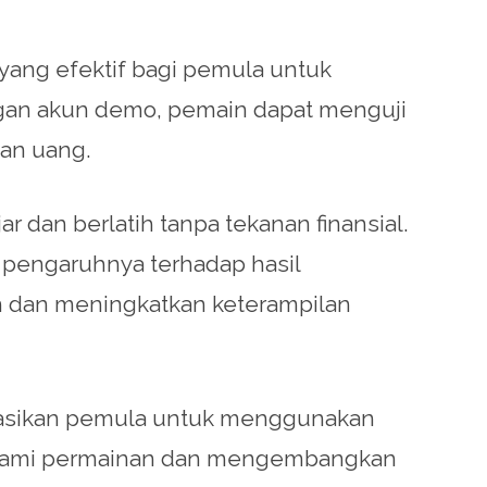
 yang efektif bagi pemula untuk
an akun demo, pemain dapat menguji
gan uang.
dan berlatih tanpa tekanan finansial.
 pengaruhnya terhadap hasil
 dan meningkatkan keterampilan
dasikan pemula untuk menggunakan
hami permainan dan mengembangkan