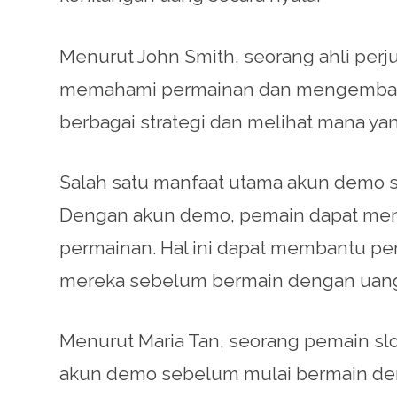
Menurut John Smith, seorang ahli perj
memahami permainan dan mengembangk
berbagai strategi dan melihat mana yan
Salah satu manfaat utama akun demo sl
Dengan akun demo, pemain dapat mengu
permainan. Hal ini dapat membantu 
mereka sebelum bermain dengan uan
Menurut Maria Tan, seorang pemain s
akun demo sebelum mulai bermain d