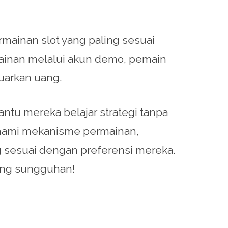
mainan slot yang paling sesuai
ainan melalui akun demo, pemain
uarkan uang.
tu mereka belajar strategi tanpa
hami mekanisme permainan,
 sesuai dengan preferensi mereka.
ang sungguhan!