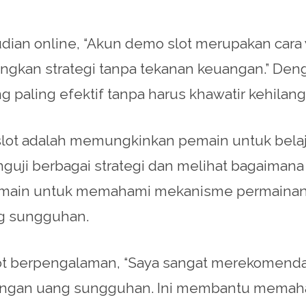
udian online, “Akun demo slot merupakan cara
an strategi tanpa tekanan keuangan.” Deng
g paling efektif tanpa harus khawatir kehilan
ot adalah memungkinkan pemain untuk belajar 
ji berbagai strategi dan melihat bagaimana
pemain untuk memahami mekanisme permainan
g sungguhan.
lot berpengalaman, “Saya sangat merekomen
engan uang sungguhan. Ini membantu mema