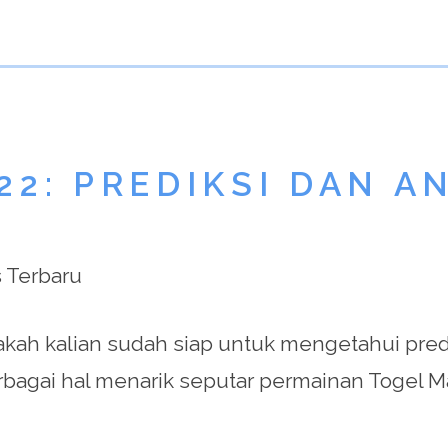
2: PREDIKSI DAN A
s Terbaru
akah kalian sudah siap untuk mengetahui predi
rbagai hal menarik seputar permainan Togel M