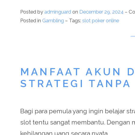
Posted by
adminguard
on
December 29, 2024
–
Co
Posted in
Gambling
– Tags:
slot poker online
MANFAAT AKUN D
STRATEGI TANP
Bagi para pemula yang ingin belajar 
slot tentu sangat membantu. Dengan 
kehilangan uang secara nyata.