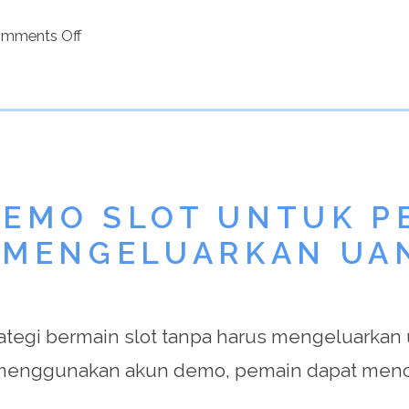
mments Off
EMO SLOT UNTUK P
A MENGELUARKAN UA
strategi bermain slot tanpa harus mengeluark
menggunakan akun demo, pemain dapat mencob