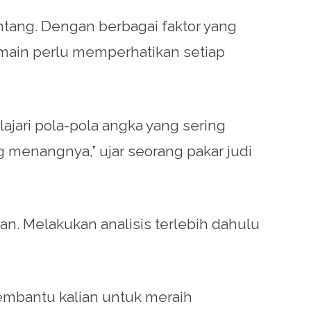
ntang. Dengan berbagai faktor yang
emain perlu memperhatikan setiap
jari pola-pola angka yang sering
 menangnya,” ujar seorang pakar judi
an. Melakukan analisis terlebih dahulu
embantu kalian untuk meraih