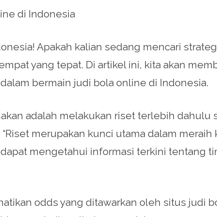
ine di Indonesia
Indonesia! Apakah kalian sedang mencari strat
 tempat yang tepat. Di artikel ini, kita akan m
lam bermain judi bola online di Indonesia.
gunakan adalah melakukan riset terlebih dahu
ne, “Riset merupakan kunci utama dalam merai
 dapat mengetahui informasi terkini tentang t
atikan odds yang ditawarkan oleh situs judi bo