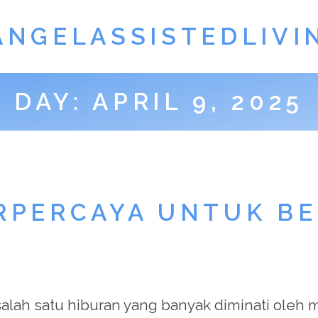
NGELASSISTEDLIVI
DAY:
APRIL 9, 2025
ERPERCAYA UNTUK BE
lah satu hiburan yang banyak diminati oleh ma