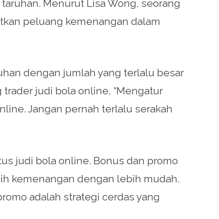
aruhan. Menurut Lisa Wong, seorang
gkatkan peluang kemenangan dalam
uhan dengan jumlah yang terlalu besar
trader judi bola online, “Mengatur
nline. Jangan pernah terlalu serakah
us judi bola online. Bonus dan promo
aih kemenangan dengan lebih mudah.
romo adalah strategi cerdas yang