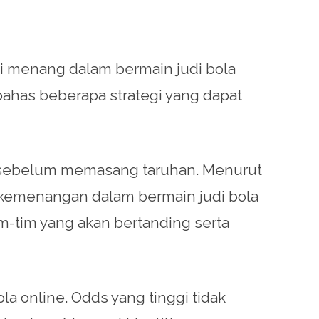
egi menang dalam bermain judi bola
embahas beberapa strategi yang dapat
lu sebelum memasang taruhan. Menurut
h kemenangan dalam bermain judi bola
im-tim yang akan bertanding serta
la online. Odds yang tinggi tidak