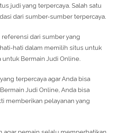
 judi yang terpercaya. Salah satu
dasi dari sumber-sumber terpercaya.
 referensi dari sumber yang
hati-hati dalam memilih situs untuk
a untuk Bermain Judi Online.
 yang terpercaya agar Anda bisa
Bermain Judi Online, Anda bisa
ukti memberikan pelayanan yang
an agar pemain selalu memperhatikan