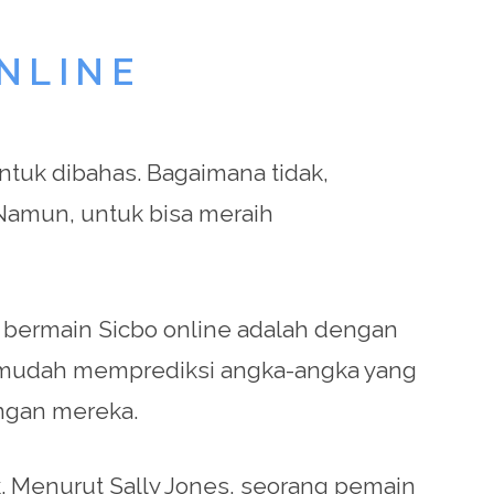
NLINE
tuk dibahas. Bagaimana tidak,
Namun, untuk bisa meraih
am bermain Sicbo online adalah dengan
 mudah memprediksi angka-angka yang
ngan mereka.
ik. Menurut Sally Jones, seorang pemain