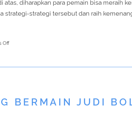
di atas, diharapkan para pemain bisa meraih
ba strategi-strategi tersebut dan raih kemena
 Off
G BERMAIN JUDI BOL