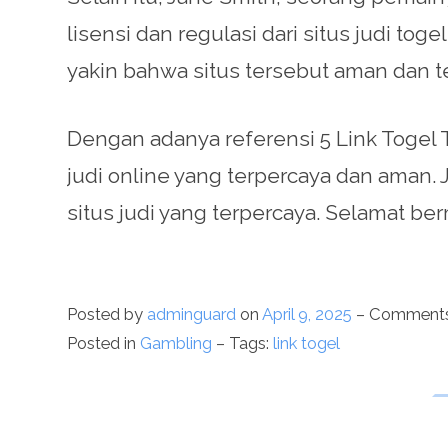
lisensi dan regulasi dari situs judi tog
yakin bahwa situs tersebut aman dan te
Dengan adanya referensi 5 Link Togel
judi online yang terpercaya dan aman.
situs judi yang terpercaya. Selamat b
Posted by
adminguard
on
April 9, 2025
–
Comments
Posted in
Gambling
– Tags:
link togel