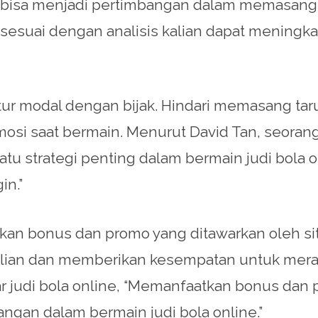
bisa menjadi pertimbangan dalam memasang t
ng sesuai dengan analisis kalian dapat menin
tur modal dengan bijak. Hindari memasang tar
mosi saat bermain. Menurut David Tan, seorang 
u strategi penting dalam bermain judi bola o
in.”
kan bonus dan promo yang ditawarkan oleh sit
alian dan memberikan kesempatan untuk mer
 judi bola online, “Memanfaatkan bonus dan p
gan dalam bermain judi bola online.”