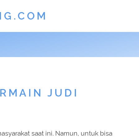
NG.COM
RMAIN JUDI
syarakat saat ini. Namun, untuk bisa