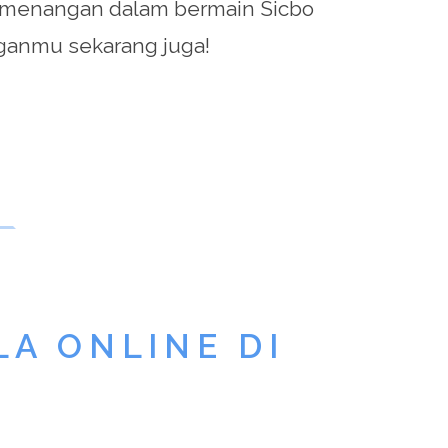
 kemenangan dalam bermain Sicbo
nganmu sekarang juga!
A ONLINE DI