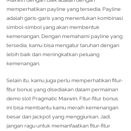
memperhatikan payline yang tersedia. Payline
adalah garis-garis yang menentukan kombinasi
simbol-simbol yang akan membentuk
kemenangan. Dengan memahami payline yang
tersedia, kamu bisa mengatur taruhan dengan
lebih baik dan meningkatkan peluang
kemenangan.
Selain itu, kamu juga perlu memperhatikan fitur-
fitur bonus yang disediakan dalam permainan
demo slot Pragmatic Maxwin. Fitur-fitur bonus
ini bisa membantu kamu meraih kemenangan
besar dan jackpot yang menggiurkan. Jadi,
jangan ragu untuk memanfaatkan fitur-fitur