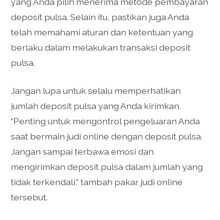
yang Anda pilih menerima metode pembayaran
deposit pulsa. Selain itu, pastikan juga Anda
telah memahami aturan dan ketentuan yang
berlaku dalam melakukan transaksi deposit
pulsa.
Jangan lupa untuk selalu memperhatikan
jumlah deposit pulsa yang Anda kirimkan.
“Penting untuk mengontrol pengeluaran Anda
saat bermain judi online dengan deposit pulsa.
Jangan sampai terbawa emosi dan
mengirimkan deposit pulsa dalam jumlah yang
tidak terkendali,” tambah pakar judi online
tersebut.