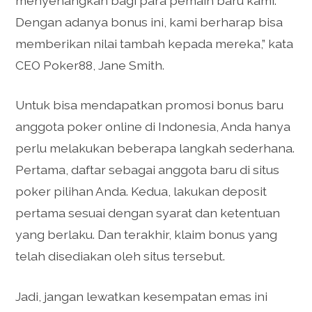
menyenangkan bagi para pemain baru kami.
Dengan adanya bonus ini, kami berharap bisa
memberikan nilai tambah kepada mereka,” kata
CEO Poker88, Jane Smith.
Untuk bisa mendapatkan promosi bonus baru
anggota poker online di Indonesia, Anda hanya
perlu melakukan beberapa langkah sederhana.
Pertama, daftar sebagai anggota baru di situs
poker pilihan Anda. Kedua, lakukan deposit
pertama sesuai dengan syarat dan ketentuan
yang berlaku. Dan terakhir, klaim bonus yang
telah disediakan oleh situs tersebut.
Jadi, jangan lewatkan kesempatan emas ini