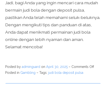
Jadi, bagi Anda yang ingin mencari cara mudah
bermain judi bola dengan deposit pulsa,
pastikan Anda telah memahami seluk-beluknya.
Dengan mengikuti tips dan panduan di atas,
Anda dapat menikmati permainan judi bola
online dengan lebih nyaman dan aman.
Selamat mencoba!
Posted by
adminguard
on
April 30, 2025
–
Comments Off
Posted in
Gambling
– Tags:
judi bola deposit pulsa