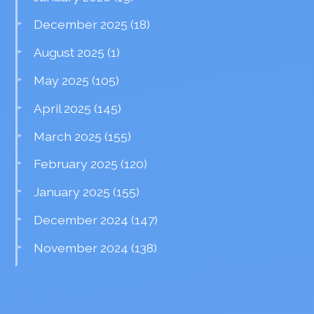
December 2025
(18)
August 2025
(1)
May 2025
(105)
April 2025
(145)
March 2025
(155)
February 2025
(120)
January 2025
(155)
December 2024
(147)
November 2024
(138)