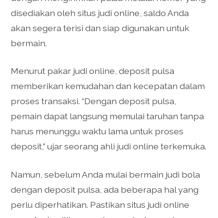
disediakan oleh situs judi online, saldo Anda
akan segera terisi dan siap digunakan untuk
bermain.
Menurut pakar judi online, deposit pulsa
memberikan kemudahan dan kecepatan dalam
proses transaksi. “Dengan deposit pulsa,
pemain dapat langsung memulai taruhan tanpa
harus menunggu waktu lama untuk proses
deposit,” ujar seorang ahli judi online terkemuka.
Namun, sebelum Anda mulai bermain judi bola
dengan deposit pulsa, ada beberapa hal yang
perlu diperhatikan. Pastikan situs judi online