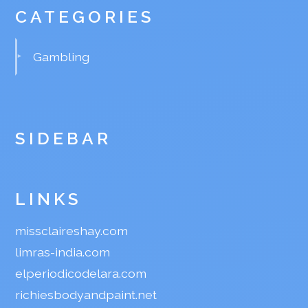
CATEGORIES
Gambling
SIDEBAR
LINKS
missclaireshay.com
limras-india.com
elperiodicodelara.com
richiesbodyandpaint.net