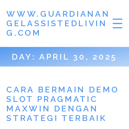
WWW.GUARDIANAN
GELASSISTEDLIVIN
G.COM
DAY:
APRIL 30, 2025
CARA BERMAIN DEMO
SLOT PRAGMATIC
MAXWIN DENGAN
STRATEGI TERBAIK