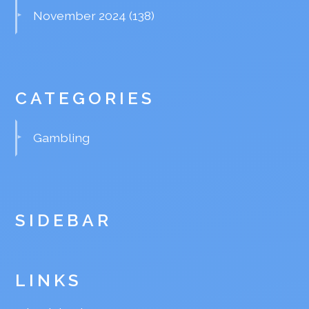
November 2024
(138)
CATEGORIES
Gambling
SIDEBAR
LINKS