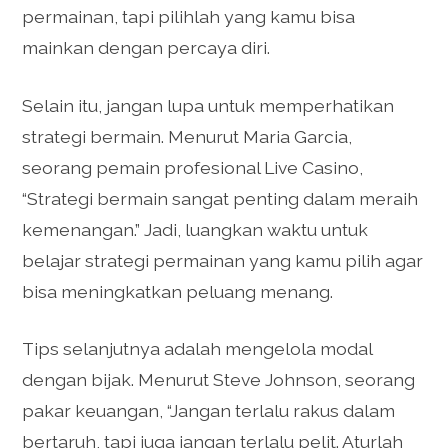
permainan, tapi pilihlah yang kamu bisa
mainkan dengan percaya diri.
Selain itu, jangan lupa untuk memperhatikan
strategi bermain. Menurut Maria Garcia,
seorang pemain profesional Live Casino,
“Strategi bermain sangat penting dalam meraih
kemenangan.” Jadi, luangkan waktu untuk
belajar strategi permainan yang kamu pilih agar
bisa meningkatkan peluang menang.
Tips selanjutnya adalah mengelola modal
dengan bijak. Menurut Steve Johnson, seorang
pakar keuangan, “Jangan terlalu rakus dalam
bertaruh, tapi juga jangan terlalu pelit. Aturlah