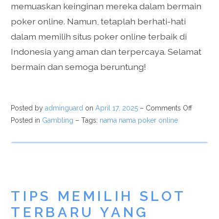
memuaskan keinginan mereka dalam bermain
poker online. Namun, tetaplah berhati-hati
dalam memilih situs poker online terbaik di
Indonesia yang aman dan terpercaya. Selamat
bermain dan semoga beruntung!
Posted by
adminguard
on
April 17, 2025
–
Comments Off
Posted in
Gambling
– Tags:
nama nama poker online
TIPS MEMILIH SLOT
TERBARU YANG