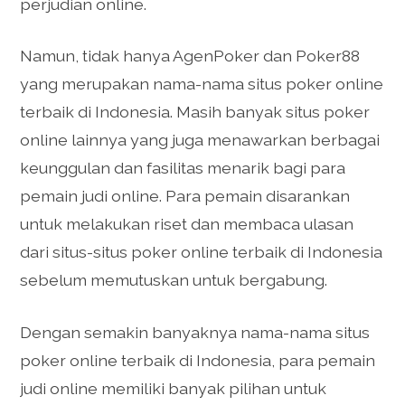
perjudian online.
Namun, tidak hanya AgenPoker dan Poker88
yang merupakan nama-nama situs poker online
terbaik di Indonesia. Masih banyak situs poker
online lainnya yang juga menawarkan berbagai
keunggulan dan fasilitas menarik bagi para
pemain judi online. Para pemain disarankan
untuk melakukan riset dan membaca ulasan
dari situs-situs poker online terbaik di Indonesia
sebelum memutuskan untuk bergabung.
Dengan semakin banyaknya nama-nama situs
poker online terbaik di Indonesia, para pemain
judi online memiliki banyak pilihan untuk