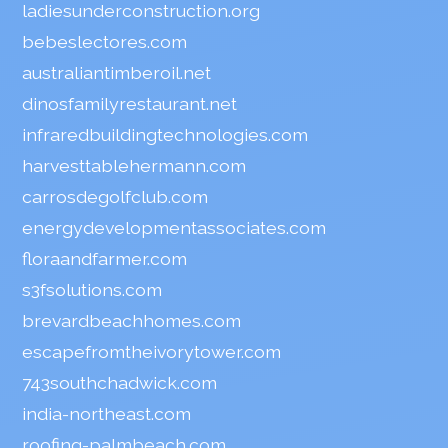
ladiesunderconstruction.org
bebeslectores.com
australiantimberoil.net
dinosfamilyrestaurant.net
infraredbuildingtechnologies.com
harvesttablehermann.com
carrosdegolfclub.com
energydevelopmentassociates.com
floraandfarmer.com
s3fsolutions.com
brevardbeachhomes.com
escapefromtheivorytower.com
743southchadwick.com
india-northeast.com
roofing-palmbeach.com