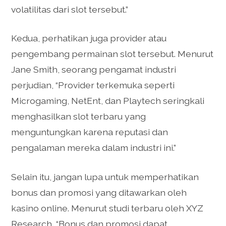
volatilitas dari slot tersebut.”
Kedua, perhatikan juga provider atau
pengembang permainan slot tersebut. Menurut
Jane Smith, seorang pengamat industri
perjudian, “Provider terkemuka seperti
Microgaming, NetEnt, dan Playtech seringkali
menghasilkan slot terbaru yang
menguntungkan karena reputasi dan
pengalaman mereka dalam industri ini.”
Selain itu, jangan lupa untuk memperhatikan
bonus dan promosi yang ditawarkan oleh
kasino online. Menurut studi terbaru oleh XYZ
Research, “Bonus dan promosi dapat