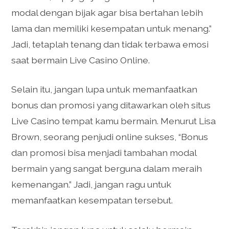
modal dengan bijak agar bisa bertahan lebih
lama dan memiliki kesempatan untuk menang.”
Jadi, tetaplah tenang dan tidak terbawa emosi
saat bermain Live Casino Online.
Selain itu, jangan lupa untuk memanfaatkan
bonus dan promosi yang ditawarkan oleh situs
Live Casino tempat kamu bermain. Menurut Lisa
Brown, seorang penjudi online sukses, “Bonus
dan promosi bisa menjadi tambahan modal
bermain yang sangat berguna dalam meraih
kemenangan.” Jadi, jangan ragu untuk
memanfaatkan kesempatan tersebut.