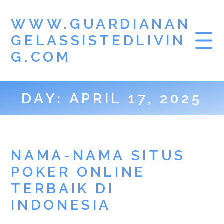
WWW.GUARDIANAN
GELASSISTEDLIVIN
G.COM
DAY:
APRIL 17, 2025
NAMA-NAMA SITUS
POKER ONLINE
TERBAIK DI
INDONESIA