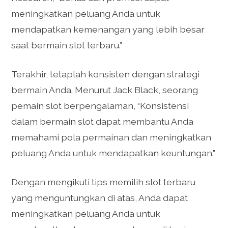
meningkatkan peluang Anda untuk
mendapatkan kemenangan yang lebih besar
saat bermain slot terbaru.”
Terakhir, tetaplah konsisten dengan strategi
bermain Anda. Menurut Jack Black, seorang
pemain slot berpengalaman, “Konsistensi
dalam bermain slot dapat membantu Anda
memahami pola permainan dan meningkatkan
peluang Anda untuk mendapatkan keuntungan.”
Dengan mengikuti tips memilih slot terbaru
yang menguntungkan di atas, Anda dapat
meningkatkan peluang Anda untuk