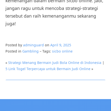
kemenangan dalam bermain Sicbo online. Jadi,
jangan ragu untuk mencoba strategi-strategi
tersebut dan raih kemenanganmu sekarang
juga!
Posted by
adminguard
on
April 9, 2025
Posted in
Gambling
– Tags:
sicbo online
«
Strategi Menang Bermain Judi Bola Online di Indonesia
|
5 Link Togel Terpercaya untuk Bermain Judi Online
»