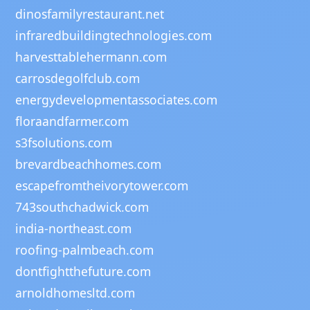
dinosfamilyrestaurant.net
infraredbuildingtechnologies.com
harvesttablehermann.com
carrosdegolfclub.com
energydevelopmentassociates.com
floraandfarmer.com
s3fsolutions.com
brevardbeachhomes.com
escapefromtheivorytower.com
743southchadwick.com
india-northeast.com
roofing-palmbeach.com
dontfightthefuture.com
arnoldhomesltd.com