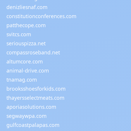
denizliesnaf.com
constitutionconferences.com
patthecope.com
svitcs.com
seriouspizza.net
compassroseband.net
altumcore.com
animal-drive.com
tnamag.com
brooksshoesforkids.com
thayersselectmeats.com
aporiasolutions.com
segwaywpa.com
gulfcoastpalapas.com