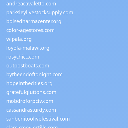
andreacavaletto.com
parksleylivestocksupply.com
boisedharmacenter.org
color-agestores.com
wipala.org
loyola-malawi.org
rosychicc.com
outpostboats.com
bytheendoftonight.com
hopeinthecities.org
gratefulgluttons.com
mobdroforpctv.com
cassandrasturdy.com
sanbenitoolivefestival.com
classicmoviestills.com