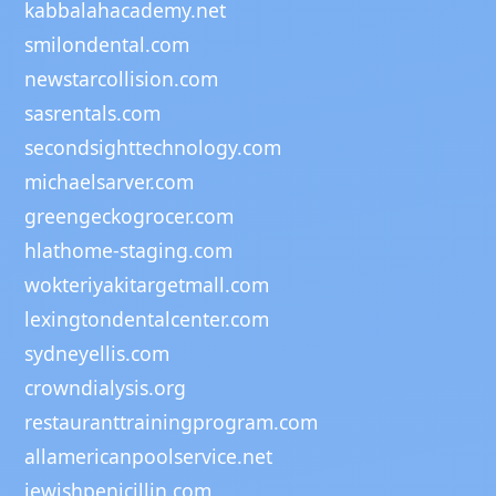
kabbalahacademy.net
smilondental.com
newstarcollision.com
sasrentals.com
secondsighttechnology.com
michaelsarver.com
greengeckogrocer.com
hlathome-staging.com
wokteriyakitargetmall.com
lexingtondentalcenter.com
sydneyellis.com
crowndialysis.org
restauranttrainingprogram.com
allamericanpoolservice.net
jewishpenicillin.com