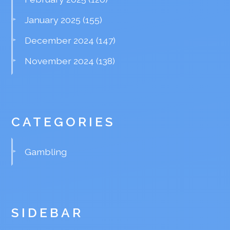
January 2025
(155)
December 2024
(147)
November 2024
(138)
CATEGORIES
Gambling
SIDEBAR