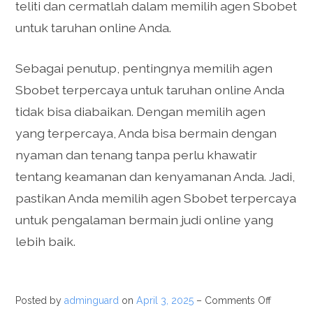
teliti dan cermatlah dalam memilih agen Sbobet
untuk taruhan online Anda.
Sebagai penutup, pentingnya memilih agen
Sbobet terpercaya untuk taruhan online Anda
tidak bisa diabaikan. Dengan memilih agen
yang terpercaya, Anda bisa bermain dengan
nyaman dan tenang tanpa perlu khawatir
tentang keamanan dan kenyamanan Anda. Jadi,
pastikan Anda memilih agen Sbobet terpercaya
untuk pengalaman bermain judi online yang
lebih baik.
Posted by
adminguard
on
April 3, 2025
–
Comments Off