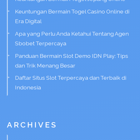
Keuntungan Bermain Togel Casino Online di
Era Digital
Apa yang Perlu Anda Ketahui Tentang Agen
Sbobet Terpercaya
Panduan Bermain Slot Demo IDN Play: Tips
dan Trik Menang Besar
Daftar Situs Slot Terpercaya dan Terbaik di
Indonesia
ARCHIVES