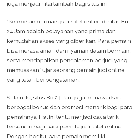
juga menjadi nilai tambah bagi situs ini.
“Kelebihan bermain judi rolet online di situs Bri
24 Jam adalah pelayanan yang prima dan
kemudahan akses yang diberikan. Para pemain
bisa merasa aman dan nyaman dalam bermain,
serta mendapatkan pengalaman berjudi yang
memuaskan,” ujar seorang pemain judi online
yang telah berpengalaman.
Selain itu, situs Bri 24 Jam juga menawarkan
berbagai bonus dan promosi menarik bagi para
pemainnya. Hal ini tentu menjadi daya tarik
tersendiri bagi para pecinta judi rolet online.
Dengan begitu, para pemain memiliki