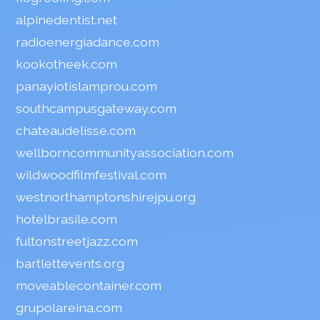
alpinedentist.net
radioenergiadance.com
kookotheek.com
panayiotislamprou.com
southcampusgateway.com
chateaudelisse.com
wellborncommunityassociation.com
wildwoodfilmfestival.com
westnorthamptonshirejpu.org
hotelbrasile.com
fultonstreetjazz.com
bartlettevents.org
moveablecontainer.com
grupolareina.com