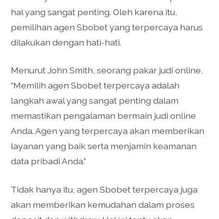
hal yang sangat penting. Oleh karena itu,
pemilihan agen Sbobet yang terpercaya harus
dilakukan dengan hati-hati.
Menurut John Smith, seorang pakar judi online,
“Memilih agen Sbobet terpercaya adalah
langkah awal yang sangat penting dalam
memastikan pengalaman bermain judi online
Anda. Agen yang terpercaya akan memberikan
layanan yang baik serta menjamin keamanan
data pribadi Anda.”
Tidak hanya itu, agen Sbobet terpercaya juga
akan memberikan kemudahan dalam proses