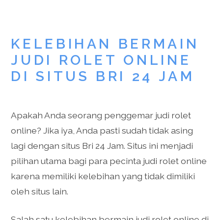
KELEBIHAN BERMAIN
JUDI ROLET ONLINE
DI SITUS BRI 24 JAM
Apakah Anda seorang penggemar judi rolet
online? Jika iya, Anda pasti sudah tidak asing
lagi dengan situs Bri 24 Jam. Situs ini menjadi
pilihan utama bagi para pecinta judi rolet online
karena memiliki kelebihan yang tidak dimiliki
oleh situs lain.
Salah satu kelebihan bermain judi rolet online di