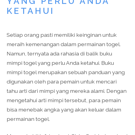
YANG PERLU ANDA
KETAHUI
Setiap orang pasti memiliki keinginan untuk
meraih kemenangan dalam permainan togel.
Namun, ternyata ada rahasia di balik buku
mimpi togel yang perlu Anda ketahui. Buku
mimpi togel merupakan sebuah panduan yang
digunakan oleh para pemain untuk mencari
tahu arti dari mimpi yang mereka alami. Dengan
mengetahui arti mimpi tersebut, para pemain
bisa menebak angka yang akan keluar dalam
permainan togel.