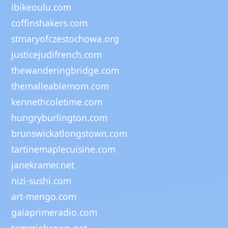
ibikeoulu.com
coffinshakers.com
stmaryofczestochowa.org
justicejudifrench.com
thewanderingbridge.com
themalleablemom.com
kennethcoletime.com
hungryburlington.com
brunswickatlongstown.com
tartinemaplecuisine.com
janekramer.net
nizi-sushi.com
art-mengo.com
gaiaprimeradio.com