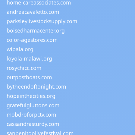
home-careassociates.com
andreacavaletto.com
parksleylivestocksupply.com
boisedharmacenter.org
color-agestores.com
wipala.org
loyola-malawi.org
rosychicc.com
outpostboats.com
bytheendoftonight.com
hopeinthecities.org
gratefulgluttons.com
mobdroforpctv.com
cassandrasturdy.com
sanbenitoolivefestival.com