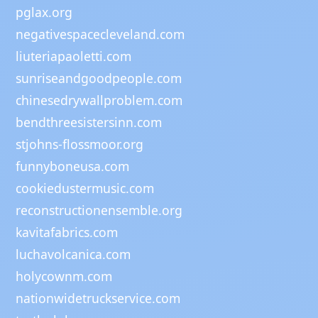
pglax.org
negativespacecleveland.com
liuteriapaoletti.com
sunriseandgoodpeople.com
chinesedrywallproblem.com
bendthreesistersinn.com
stjohns-flossmoor.org
funnyboneusa.com
cookiedustermusic.com
reconstructionensemble.org
kavitafabrics.com
luchavolcanica.com
holycownm.com
nationwidetruckservice.com