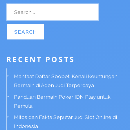
RECENT POSTS
Manfaat Daftar Sbobet: Kenali Keuntungan
Bermain di Agen Judi Terpercaya
Panduan Bermain Poker IDN Play untuk
Pemula
Mitos dan Fakta Seputar Judi Slot Online di
Indonesia