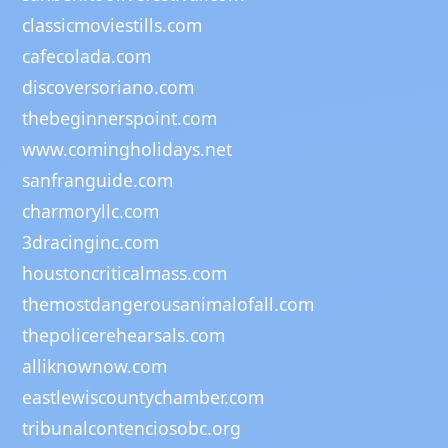
classicmoviestills.com
cafecolada.com
discoversoriano.com
thebeginnerspoint.com
www.comingholidays.net
sanfranguide.com
charmoryllc.com
3dracinginc.com
houstoncriticalmass.com
themostdangerousanimalofall.com
thepolicerehearsals.com
alliknownow.com
eastlewiscountychamber.com
tribunalcontenciosobc.org