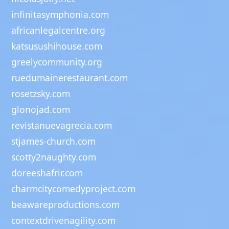
infinitasymphonia.com
africanlegalcentre.org
katsusushihouse.com
greelycommunity.org
ruedumainerestaurant.com
rosetzsky.com
glonojad.com
revistanuevagrecia.com
stjames-church.com
scotty2naughty.com
doreeshafrir.com
charmcitycomedyproject.com
beawareproductions.com
contextdrivenagility.com