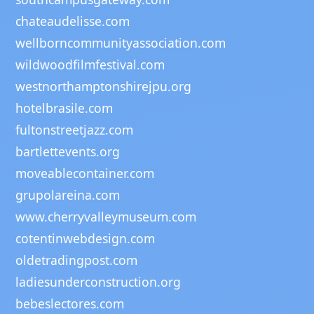
chateaudelisse.com
wellborncommunityassociation.com
wildwoodfilmfestival.com
westnorthamptonshirejpu.org
hotelbrasile.com
fultonstreetjazz.com
bartlettevents.org
moveablecontainer.com
grupolareina.com
www.cherryvalleymuseum.com
cotentinwebdesign.com
oldetradingpost.com
ladiesunderconstruction.org
bebeslectores.com