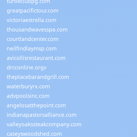
turtleclubpg.com
greatpacifictour.com
victoriaestrella.com
thousandwavesspa.com
courtlandcenter.com
neilfindlaymsp.com
avicollisrestaurant.com
drcconline.org
v
theplacebarandgrill.com
waterburyrx.com
advpoolsinc.com
angelosatthepoint.com
indianapastorsalliance.com
valleyoakssteakcompany.com
caseyswoodshed.com