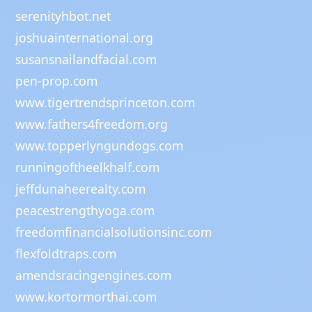
serenityhbot.net
joshuainternational.org
susansnailandfacial.com
pen-prop.com
www.tigertrendsprinceton.com
www.fathers4freedom.org
www.topperlyngundogs.com
runningoftheelkhalf.com
jeffdunaheerealty.com
peacestrengthyoga.com
freedomfinancialsolutionsinc.com
flexfoldtraps.com
amendsracingengines.com
www.kortormorthai.com