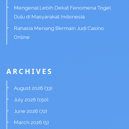
Mengenal Lebih Dekat Fenomena Togel
Dulu di Masyarakat Indonesia
Rahasia Menang Bermain Judi Casino
Online
ARCHIVES
August 2026
(33)
July 2026
(150)
June 2026
(72)
March 2026
(5)