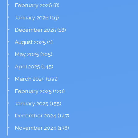
February 2026
(8)
January 2026
(19)
December 2025
(18)
August 2025
(1)
May 2025
(105)
April 2025
(145)
March 2025
(155)
February 2025
(120)
January 2025
(155)
December 2024
(147)
November 2024
(138)