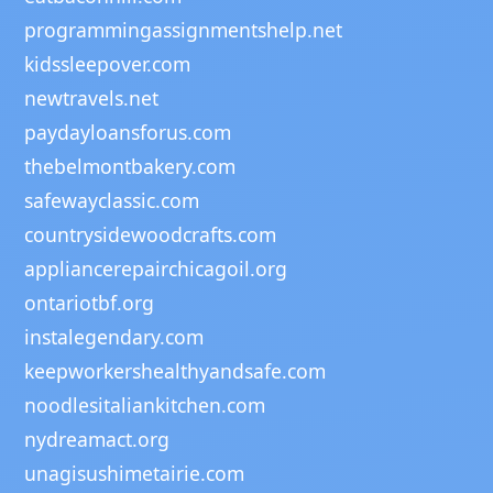
programmingassignmentshelp.net
kidssleepover.com
newtravels.net
paydayloansforus.com
thebelmontbakery.com
safewayclassic.com
countrysidewoodcrafts.com
appliancerepairchicagoil.org
ontariotbf.org
instalegendary.com
keepworkershealthyandsafe.com
noodlesitaliankitchen.com
nydreamact.org
unagisushimetairie.com