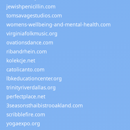
jewishpenicillin.com
tomsavagestudios.com
womens-wellbeing-and-mental-health.com
virginiafolkmusic.org
ovationsdance.com
ribandrhein.com
kolekcje.net
catolicanto.com
lbkeducationcenter.org
trinityriverdallas.org
perfectplace.net
3seasonsthaibistrooakland.com
scribblefire.com
yogaexpo.org