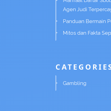
Manfaat Daftar Sbo
Agen Judi Terperca
Panduan Bermain Po
Mitos dan Fakta Sep
CATEGORIE
Gambling