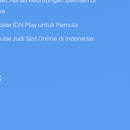
bet: Kenali Keuntungan Bermain di
ya
ker IDN Play untuk Pemula
utar Judi Slot Online di Indonesia
S