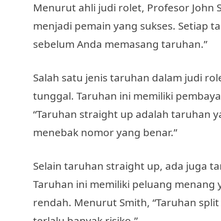
Menurut ahli judi rolet, Profesor Joh
menjadi pemain yang sukses. Setiap t
sebelum Anda memasang taruhan.”
Salah satu jenis taruhan dalam judi 
tunggal. Taruhan ini memiliki pembaya
“Taruhan straight up adalah taruhan y
menebak nomor yang benar.”
Selain taruhan straight up, ada juga
Taruhan ini memiliki peluang menang y
rendah. Menurut Smith, “Taruhan spli
terlalu banyak risiko.”