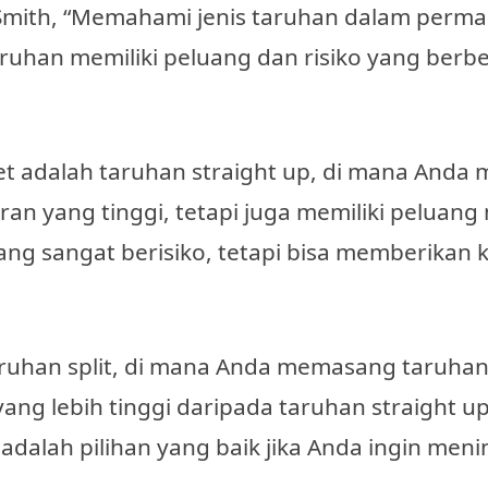
n Smith, “Memahami jenis taruhan dalam permai
aruhan memiliki peluang dan risiko yang ber
rolet adalah taruhan straight up, di mana An
ran yang tinggi, tetapi juga memiliki pelua
ang sangat berisiko, tetapi bisa memberikan 
 taruhan split, di mana Anda memasang taruh
ang lebih tinggi daripada taruhan straight u
t adalah pilihan yang baik jika Anda ingin m