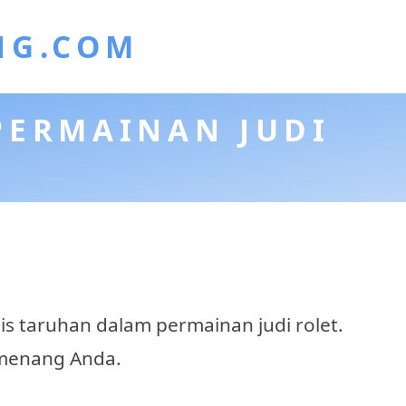
NG.COM
PERMAINAN JUDI
is taruhan dalam permainan judi rolet.
 menang Anda.