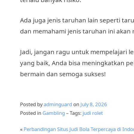
Ada juga jenis taruhan lain seperti t
dan memahami jenis taruhan ini akan 
Jadi, jangan ragu untuk mempelajari l
yang baik, Anda bisa meningkatkan p
bermain dan semoga sukses!
Posted by
adminguard
on
July 8, 2026
Posted in
Gambling
– Tags:
judi rolet
«
Perbandingan Situs Judi Bola Terpercaya di Indo