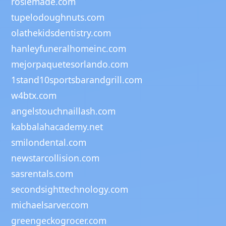
rosiemade.com
tupelodoughnuts.com
olathekidsdentistry.com
hanleyfuneralhomeinc.com
mejorpaquetesorlando.com
1stand10sportsbarandgrill.com
w4btx.com
angelstouchnaillash.com
kabbalahacademy.net
smilondental.com
newstarcollision.com
sasrentals.com
secondsighttechnology.com
michaelsarver.com
greengeckogrocer.com