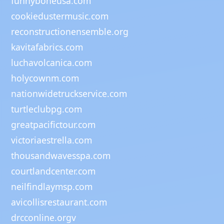
funnyboneusa.com
cookiedustermusic.com
reconstructionensemble.org
kavitafabrics.com
luchavolcanica.com
holycownm.com
nationwidetruckservice.com
turtleclubpg.com
greatpacifictour.com
victoriaestrella.com
thousandwavesspa.com
courtlandcenter.com
neilfindlaymsp.com
avicollisrestaurant.com
drcconline.org
v