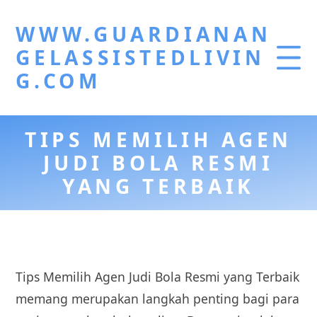
WWW.GUARDIANAN
GELASSISTEDLIVIN
G.COM
TIPS MEMILIH AGEN
JUDI BOLA RESMI
YANG TERBAIK
Tips Memilih Agen Judi Bola Resmi yang Terbaik
memang merupakan langkah penting bagi para