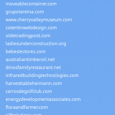
moveablecontainer.com
grupolareina.com
www.cherryvalleymuseum.com
cotentinwebdesign.com
oldetradingpost.com
ladiesunderconstruction.org
bebeslectores.com
australiantimberoil.net
dinosfamilyrestaurant.net
infraredbuildingtechnologies.com
harvesttablehermann.com
carrosdegolfclub.com
energydevelopmentassociates.com
floraandfarmer.com