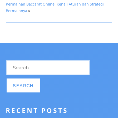
Permainan Baccarat Online: Kenali Aturan dan Strategi
Bermainnya
»
RECENT POSTS