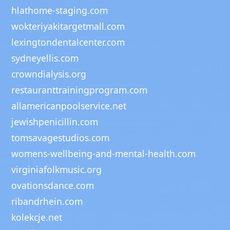
hlathome-staging.com
wokteriyakitargetmall.com
lexingtondentalcenter.com
sydneyellis.com
crowndialysis.org
restauranttrainingprogram.com
allamericanpoolservice.net
jewishpenicillin.com
tomsavagestudios.com
womens-wellbeing-and-mental-health.com
virginiafolkmusic.org
ovationsdance.com
ribandrhein.com
kolekcje.net