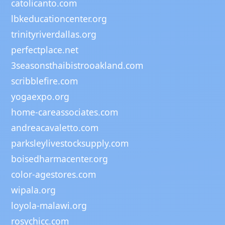
catolicanto.com
lbkeducationcenter.org
trinityriverdallas.org
perfectplace.net
3seasonsthaibistrooakland.com
scribblefire.com
yogaexpo.org
home-careassociates.com
andreacavaletto.com
parksleylivestocksupply.com
boisedharmacenter.org
color-agestores.com
wipala.org
loyola-malawi.org
rosychicc.com