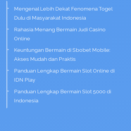
Mengenal Lebih Dekat Fenomena Togel
Dulu di Masyarakat Indonesia
Rahasia Menang Bermain Judi Casino
Online
Keuntungan Bermain di Sbobet Mobile:
Akses Mudah dan Praktis
Panduan Lengkap Bermain Slot Online di
IDN Play
Panduan Lengkap Bermain Slot 5000 di
Indonesia