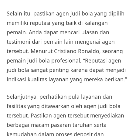
Selain itu, pastikan agen judi bola yang dipilih
memiliki reputasi yang baik di kalangan
pemain. Anda dapat mencari ulasan dan
testimoni dari pemain lain mengenai agen
tersebut. Menurut Cristiano Ronaldo, seorang
pemain judi bola profesional, “Reputasi agen
judi bola sangat penting karena dapat menjadi
indikasi kualitas layanan yang mereka berikan.”
Selanjutnya, perhatikan pula layanan dan
fasilitas yang ditawarkan oleh agen judi bola
tersebut. Pastikan agen tersebut menyediakan
berbagai macam pasaran taruhan serta
kemudahan dalam proses deposit dan