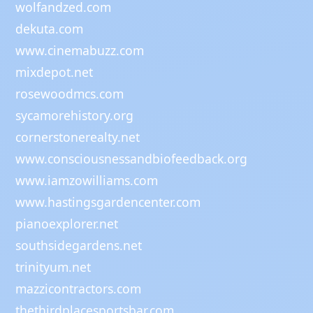
wolfandzed.com
dekuta.com
www.cinemabuzz.com
mixdepot.net
rosewoodmcs.com
sycamorehistory.org
cornerstonerealty.net
www.consciousnessandbiofeedback.org
www.iamzowilliams.com
www.hastingsgardencenter.com
pianoexplorer.net
southsidegardens.net
trinityum.net
mazzicontractors.com
thethirdplacesportsbar.com