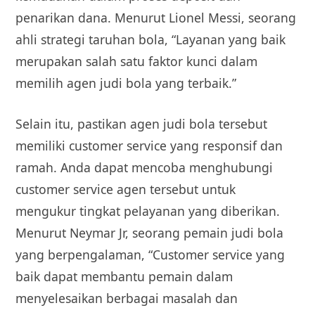
penarikan dana. Menurut Lionel Messi, seorang
ahli strategi taruhan bola, “Layanan yang baik
merupakan salah satu faktor kunci dalam
memilih agen judi bola yang terbaik.”
Selain itu, pastikan agen judi bola tersebut
memiliki customer service yang responsif dan
ramah. Anda dapat mencoba menghubungi
customer service agen tersebut untuk
mengukur tingkat pelayanan yang diberikan.
Menurut Neymar Jr, seorang pemain judi bola
yang berpengalaman, “Customer service yang
baik dapat membantu pemain dalam
menyelesaikan berbagai masalah dan