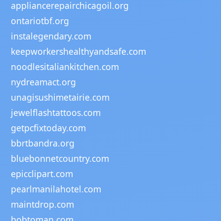
appliancerepairchicagoil.org
ontariotbf.org
instalegendary.com
keepworkershealthyandsafe.com
noodlesitaliankitchen.com
nydreamact.org
unagisushimetairie.com
jewelflashtattoos.com
getpcfixtoday.com
bbrtbandra.org
bluebonnetcountry.com
epicclipart.com
pearlmanilahotel.com
maintdrop.com
bobtoman.com