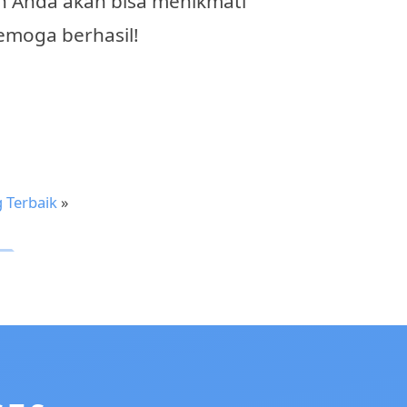
in Anda akan bisa menikmati
emoga berhasil!
 Terbaik
»