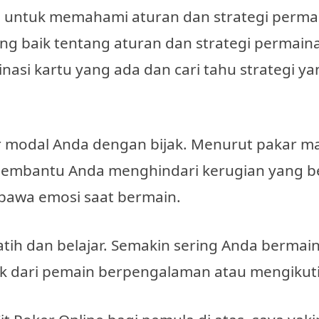
ng untuk memahami aturan dan strategi perma
ng baik tentang aturan dan strategi perma
binasi kartu yang ada dan cari tahu strategi
tur modal Anda dengan bijak. Menurut pakar 
mbantu Anda menghindari kerugian yang besa
bawa emosi saat bermain.
latih dan belajar. Semakin sering Anda berma
ik dari pemain berpengalaman atau mengikuti 