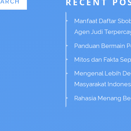
RECENT PO
Manfaat Daftar Sbo
Agen Judi Terperca
Panduan Bermain Po
Mitos dan Fakta Sep
Mengenal Lebih De
Masyarakat Indones
Rahasia Menang Ber