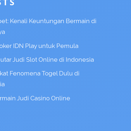
STS
bet: Kenali Keuntungan Bermain di
ya
ker IDN Play untuk Pemula
utar Judi Slot Online di Indonesia
kat Fenomena Togel Dulu di
ia
main Judi Casino Online