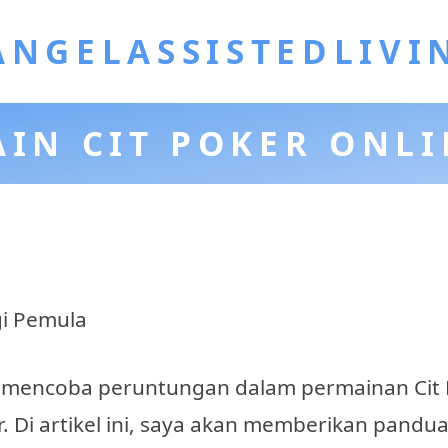
NGELASSISTEDLIVI
IN CIT POKER ONLI
gi Pemula
k mencoba peruntungan dalam permainan Cit Po
. Di artikel ini, saya akan memberikan pandua