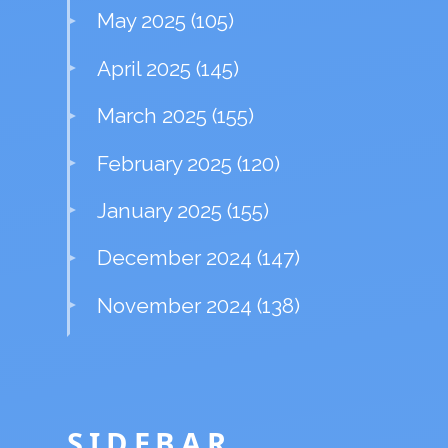
May 2025
(105)
April 2025
(145)
March 2025
(155)
February 2025
(120)
January 2025
(155)
December 2024
(147)
November 2024
(138)
SIDEBAR