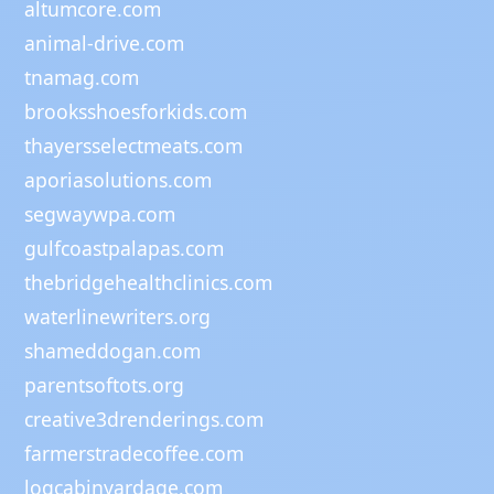
altumcore.com
animal-drive.com
tnamag.com
brooksshoesforkids.com
thayersselectmeats.com
aporiasolutions.com
segwaywpa.com
gulfcoastpalapas.com
thebridgehealthclinics.com
waterlinewriters.org
shameddogan.com
parentsoftots.org
creative3drenderings.com
farmerstradecoffee.com
logcabinyardage.com