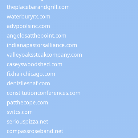
theplacebarandgrill.com
waterburyrx.com
advpoolsinc.com
angelosatthepoint.com
indianapastorsalliance.com
valleyoakssteakcompany.com
caseyswoodshed.com
fixhairchicago.com
denizliesnaf.com
constitutionconferences.com
patthecope.com
svitcs.com
seriouspizza.net
compassroseband.net