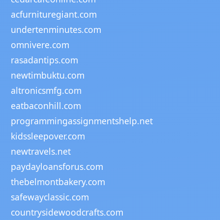
acfurnituregiant.com
undertenminutes.com
omnivere.com
rasadantips.com
newtimbuktu.com
altronicsmfg.com
eatbaconhill.com
programmingassignmentshelp.net
kidssleepover.com
newtravels.net
paydayloansforus.com
thebelmontbakery.com
safewayclassic.com
countrysidewoodcrafts.com