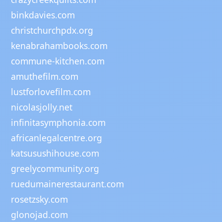
binkdavies.com
christchurchpdx.org
kenabrahambooks.com
commune-kitchen.com
amuthefilm.com
lustforlovefilm.com
nicolasjolly.net
infinitasymphonia.com
africanlegalcentre.org
katsusushihouse.com
greelycommunity.org
ruedumainerestaurant.com
rosetzsky.com
glonojad.com