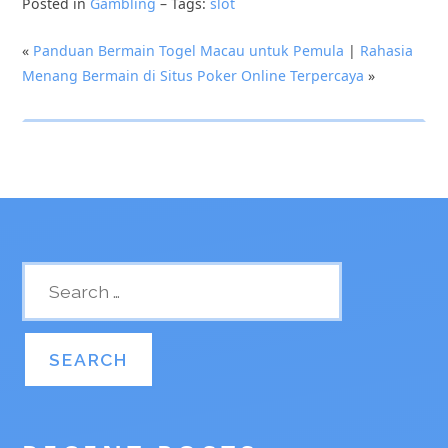
Posted in
Gambling
– Tags:
slot
«
Panduan Bermain Togel Macau untuk Pemula
|
Rahasia
Menang Bermain di Situs Poker Online Terpercaya
»