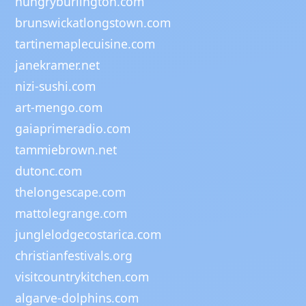
hungryburlington.com
brunswickatlongstown.com
tartinemaplecuisine.com
janekramer.net
nizi-sushi.com
art-mengo.com
gaiaprimeradio.com
tammiebrown.net
dutonc.com
thelongescape.com
mattolegrange.com
junglelodgecostarica.com
christianfestivals.org
visitcountrykitchen.com
algarve-dolphins.com