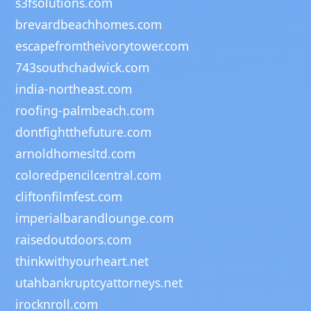
s3fsolutions.com
brevardbeachhomes.com
escapefromtheivorytower.com
743southchadwick.com
india-northeast.com
roofing-palmbeach.com
dontfightthefuture.com
arnoldhomesltd.com
coloredpencilcentral.com
cliftonfilmfest.com
imperialbarandlounge.com
raisedoutdoors.com
thinkwithyourheart.net
utahbankruptcyattorneys.net
irocknroll.com