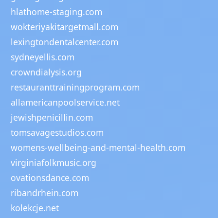
hlathome-staging.com
wokteriyakitargetmall.com
lexingtondentalcenter.com
sydneyellis.com
crowndialysis.org
restauranttrainingprogram.com
allamericanpoolservice.net
jewishpenicillin.com
tomsavagestudios.com
womens-wellbeing-and-mental-health.com
virginiafolkmusic.org
ovationsdance.com
ribandrhein.com
kolekcje.net