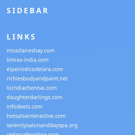
SIDEBAR
LINKS
missclaireshay.com
limras-india.com
elperiodicodelara.com
richiesbodyandpaint.net
licindiachennai.com
daughterdarlings.com
infodeets.com
hotsalsainteractive.com
serenitysalonanddayspa.org
cedarcafeonline.com