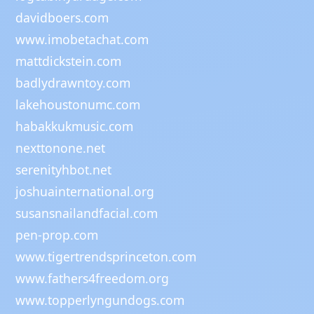
davidboers.com
www.imobetachat.com
mattdickstein.com
badlydrawntoy.com
lakehoustonumc.com
habakkukmusic.com
nexttonone.net
serenityhbot.net
joshuainternational.org
susansnailandfacial.com
pen-prop.com
www.tigertrendsprinceton.com
www.fathers4freedom.org
www.topperlyngundogs.com