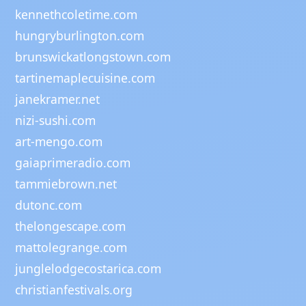
kennethcoletime.com
hungryburlington.com
brunswickatlongstown.com
tartinemaplecuisine.com
janekramer.net
nizi-sushi.com
art-mengo.com
gaiaprimeradio.com
tammiebrown.net
dutonc.com
thelongescape.com
mattolegrange.com
junglelodgecostarica.com
christianfestivals.org