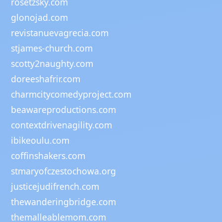
rosetzsky.com
glonojad.com
revistanuevagrecia.com
stjames-church.com
scotty2naughty.com
doreeshafrir.com
charmcitycomedyproject.com
beawareproductions.com
contextdrivenagility.com
ibikeoulu.com
coffinshakers.com
stmaryofczestochowa.org
justicejudifrench.com
thewanderingbridge.com
themalleablemom.com