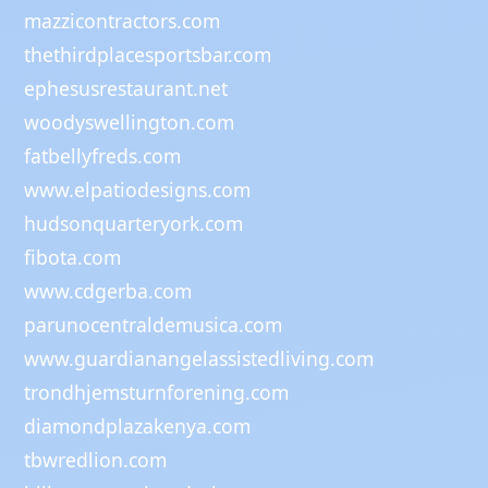
mazzicontractors.com
thethirdplacesportsbar.com
ephesusrestaurant.net
woodyswellington.com
fatbellyfreds.com
www.elpatiodesigns.com
hudsonquarteryork.com
fibota.com
www.cdgerba.com
parunocentraldemusica.com
www.guardianangelassistedliving.com
trondhjemsturnforening.com
diamondplazakenya.com
tbwredlion.com