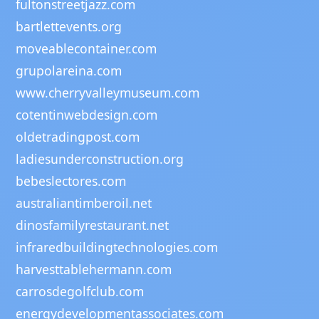
fultonstreetjazz.com
bartlettevents.org
moveablecontainer.com
grupolareina.com
www.cherryvalleymuseum.com
cotentinwebdesign.com
oldetradingpost.com
ladiesunderconstruction.org
bebeslectores.com
australiantimberoil.net
dinosfamilyrestaurant.net
infraredbuildingtechnologies.com
harvesttablehermann.com
carrosdegolfclub.com
energydevelopmentassociates.com