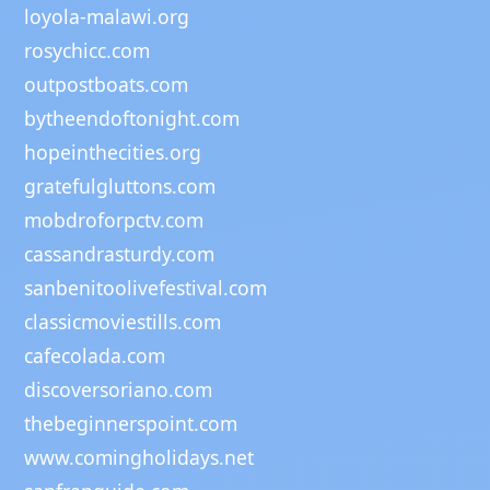
loyola-malawi.org
rosychicc.com
outpostboats.com
bytheendoftonight.com
hopeinthecities.org
gratefulgluttons.com
mobdroforpctv.com
cassandrasturdy.com
sanbenitoolivefestival.com
classicmoviestills.com
cafecolada.com
discoversoriano.com
thebeginnerspoint.com
www.comingholidays.net