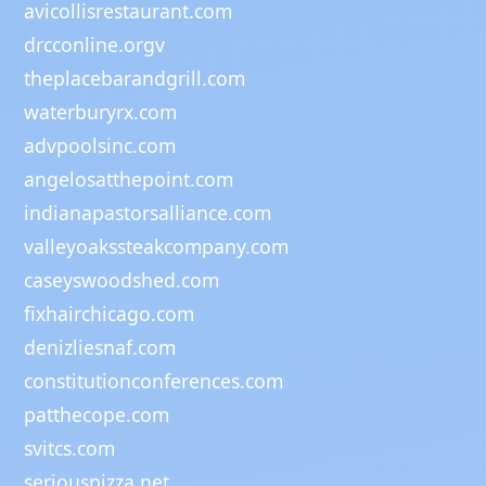
avicollisrestaurant.com
drcconline.org
v
theplacebarandgrill.com
waterburyrx.com
advpoolsinc.com
angelosatthepoint.com
indianapastorsalliance.com
valleyoakssteakcompany.com
caseyswoodshed.com
fixhairchicago.com
denizliesnaf.com
constitutionconferences.com
patthecope.com
svitcs.com
seriouspizza.net