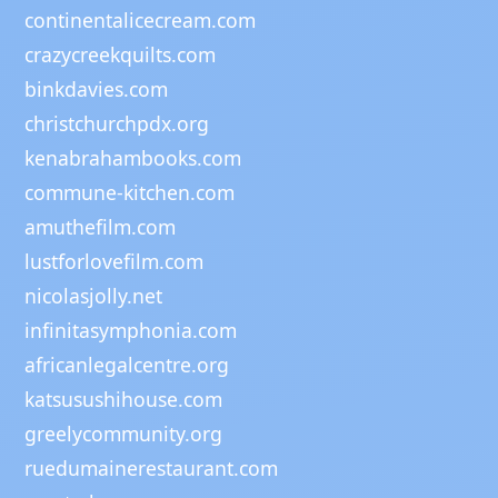
continentalicecream.com
crazycreekquilts.com
binkdavies.com
christchurchpdx.org
kenabrahambooks.com
commune-kitchen.com
amuthefilm.com
lustforlovefilm.com
nicolasjolly.net
infinitasymphonia.com
africanlegalcentre.org
katsusushihouse.com
greelycommunity.org
ruedumainerestaurant.com