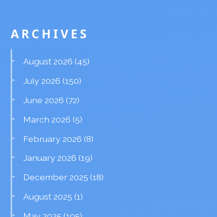
ARCHIVES
August 2026
(45)
July 2026
(150)
June 2026
(72)
March 2026
(5)
February 2026
(8)
January 2026
(19)
December 2025
(18)
August 2025
(1)
May 2025
(105)