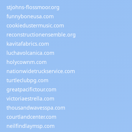
stjohns-flossmoor.org
funnyboneusa.com
cookiedustermusic.com
reconstructionensemble.org
kavitafabrics.com
luchavolcanica.com
holycownm.com
nationwidetruckservice.com
turtleclubpg.com
greatpacifictour.com
victoriaestrella.com
thousandwavesspa.com
courtlandcenter.com
neilfindlaymsp.com