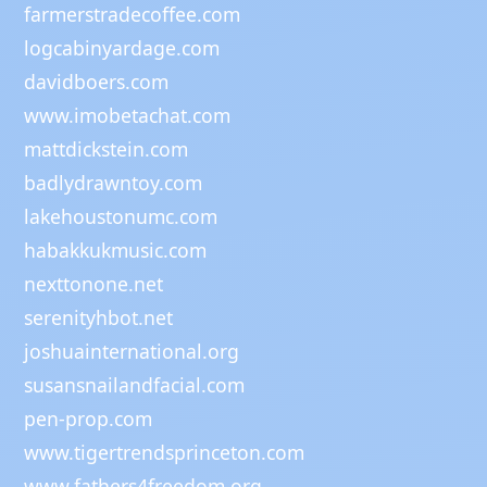
farmerstradecoffee.com
logcabinyardage.com
davidboers.com
www.imobetachat.com
mattdickstein.com
badlydrawntoy.com
lakehoustonumc.com
habakkukmusic.com
nexttonone.net
serenityhbot.net
joshuainternational.org
susansnailandfacial.com
pen-prop.com
www.tigertrendsprinceton.com
www.fathers4freedom.org