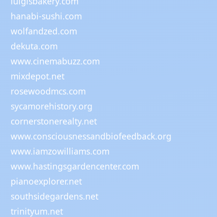
luigisbakery.com
hanabi-sushi.com
wolfandzed.com
dekuta.com
www.cinemabuzz.com
mixdepot.net
rosewoodmcs.com
sycamorehistory.org
cornerstonerealty.net
www.consciousnessandbiofeedback.org
www.iamzowilliams.com
www.hastingsgardencenter.com
pianoexplorer.net
southsidegardens.net
trinityum.net