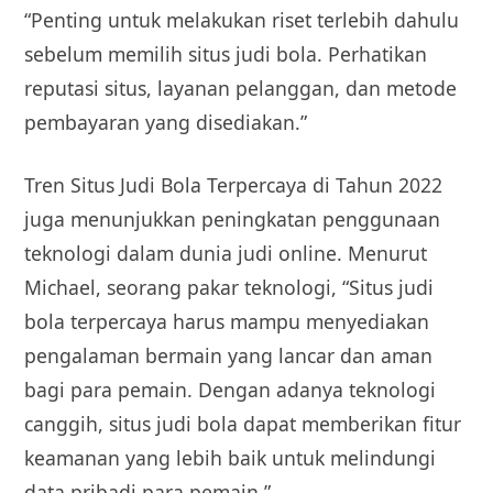
“Penting untuk melakukan riset terlebih dahulu
sebelum memilih situs judi bola. Perhatikan
reputasi situs, layanan pelanggan, dan metode
pembayaran yang disediakan.”
Tren Situs Judi Bola Terpercaya di Tahun 2022
juga menunjukkan peningkatan penggunaan
teknologi dalam dunia judi online. Menurut
Michael, seorang pakar teknologi, “Situs judi
bola terpercaya harus mampu menyediakan
pengalaman bermain yang lancar dan aman
bagi para pemain. Dengan adanya teknologi
canggih, situs judi bola dapat memberikan fitur
keamanan yang lebih baik untuk melindungi
data pribadi para pemain.”