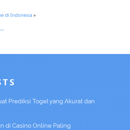
e di Indonesia
»
STS
 Prediksi Togel yang Akurat dan
 di Casino Online Paling