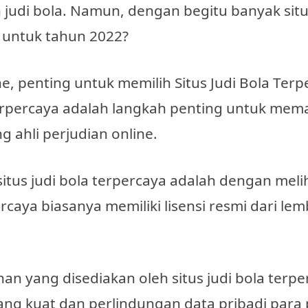
judi bola. Namun, dengan begitu banyak situs
a untuk tahun 2022?
ne, penting untuk memilih Situs Judi Bola Ter
a terpercaya adalah langkah penting untuk 
 ahli perjudian online.
itus judi bola terpercaya adalah dengan meliha
ercaya biasanya memiliki lisensi resmi dari le
nan yang disediakan oleh situs judi bola terper
ang kuat dan perlindungan data pribadi para 