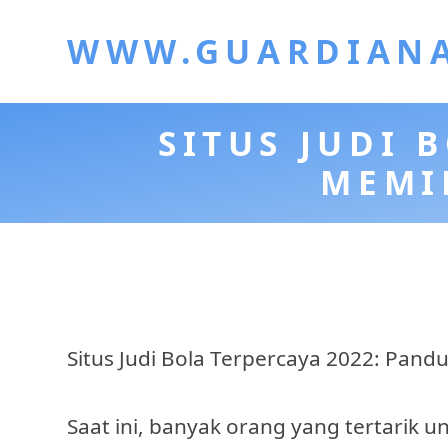
WWW.GUARDIANA
SITUS JUDI 
MEMI
Situs Judi Bola Terpercaya 2022: Pand
Saat ini, banyak orang yang tertarik 