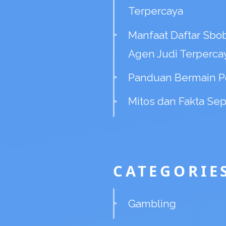
Terpercaya
Manfaat Daftar Sbo
Agen Judi Terperca
Panduan Bermain Po
Mitos dan Fakta Sep
CATEGORIE
Gambling