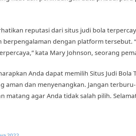
hatikan reputasi dari situs judi bola terperca
h berpengalaman dengan platform tersebut. “
terpercaya,” kata Mary Johnson, seorang pemai
harapkan Anda dapat memilih Situs Judi Bola
aman dan menyenangkan. Jangan terburu-bur
n matang agar Anda tidak salah pilih. Sela
caya 2022