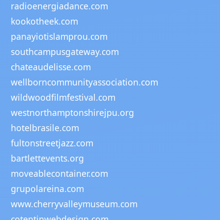
radioenergiadance.com
kookotheek.com
panayiotislamprou.com
southcampusgateway.com
chateaudelisse.com
wellborncommunityassociation.com
wildwoodfilmfestival.com
westnorthamptonshirejpu.org
hotelbrasile.com
fultonstreetjazz.com
bartlettevents.org
moveablecontainer.com
grupolareina.com
www.cherryvalleymuseum.com
cotentinwebdesign.com