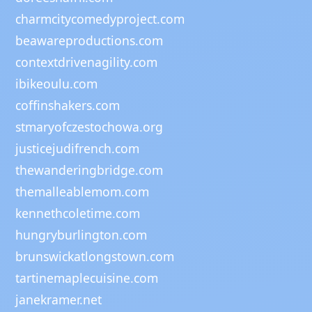
charmcitycomedyproject.com
beawareproductions.com
contextdrivenagility.com
ibikeoulu.com
coffinshakers.com
stmaryofczestochowa.org
justicejudifrench.com
thewanderingbridge.com
themalleablemom.com
kennethcoletime.com
hungryburlington.com
brunswickatlongstown.com
tartinemaplecuisine.com
janekramer.net