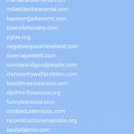
milwbikeskaterental.com
baymontjacksonms.com
townofaltonany.com
pglax.org
negativespacecleveland.com
liuteriapaoletti.com
sunriseandgoodpeople.com
chinesedrywallproblem.com
bendthreesistersinn.com
stjohns-flossmoor.org
funnyboneusa.com
cookiedustermusic.com
reconstructionensemble.org
kavitafabrics.com