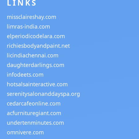
LINKS
missclaireshay.com
limras-india.com
elperiodicodelara.com
richiesbodyandpaint.net
licindiachennai.com
daughterdarlings.com
infodeets.com
hotsalsainteractive.com
serenitysalonanddayspa.org
cedarcafeonline.com
acfurnituregiant.com
undertenminutes.com
omnivere.com