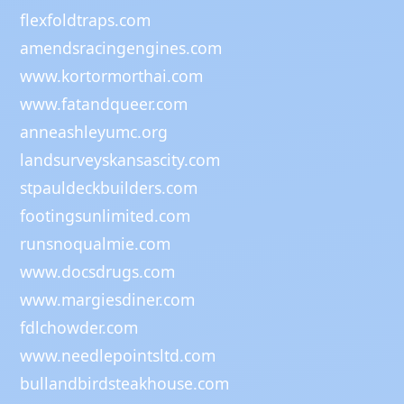
flexfoldtraps.com
amendsracingengines.com
www.kortormorthai.com
www.fatandqueer.com
anneashleyumc.org
landsurveyskansascity.com
stpauldeckbuilders.com
footingsunlimited.com
runsnoqualmie.com
www.docsdrugs.com
www.margiesdiner.com
fdlchowder.com
www.needlepointsltd.com
bullandbirdsteakhouse.com