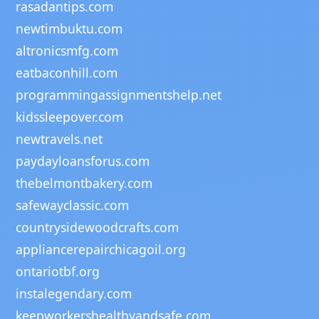
rasadantips.com
newtimbuktu.com
altronicsmfg.com
eatbaconhill.com
programmingassignmentshelp.net
kidssleepover.com
newtravels.net
paydayloansforus.com
thebelmontbakery.com
safewayclassic.com
countrysidewoodcrafts.com
appliancerepairchicagoil.org
ontariotbf.org
instalegendary.com
keepworkershealthyandsafe.com