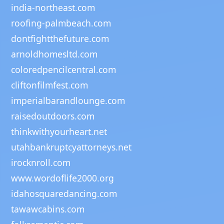
india-northeast.com
roofing-palmbeach.com
dontfightthefuture.com
arnoldhomesltd.com
coloredpencilcentral.com
cliftonfilmfest.com
imperialbarandlounge.com
raisedoutdoors.com
thinkwithyourheart.net
utahbankruptcyattorneys.net
irocknroll.com
www.wordoflife2000.org
idahosquaredancing.com
tawawcabins.com