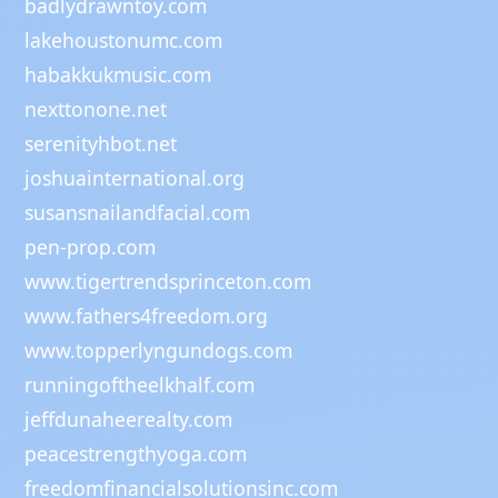
badlydrawntoy.com
lakehoustonumc.com
habakkukmusic.com
nexttonone.net
serenityhbot.net
joshuainternational.org
susansnailandfacial.com
pen-prop.com
www.tigertrendsprinceton.com
www.fathers4freedom.org
www.topperlyngundogs.com
runningoftheelkhalf.com
jeffdunaheerealty.com
peacestrengthyoga.com
freedomfinancialsolutionsinc.com