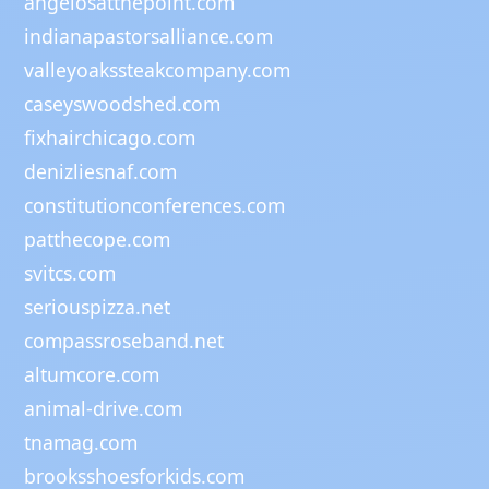
angelosatthepoint.com
indianapastorsalliance.com
valleyoakssteakcompany.com
caseyswoodshed.com
fixhairchicago.com
denizliesnaf.com
constitutionconferences.com
patthecope.com
svitcs.com
seriouspizza.net
compassroseband.net
altumcore.com
animal-drive.com
tnamag.com
brooksshoesforkids.com