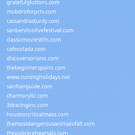
gratefulgluttons.com
mobdroforpctv.com
cassandrasturdy.com
sanbenitoolivefestival.com
classicmoviestills.com
cafecolada.com
discoversoriano.com
thebeginnerspoint.com
www.comingholidays.net
sanfranguide.com
charmoryllc.com
3dracinginc.com
houstoncriticalmass.com
themostdangerousanimalofall.com
thepolicerehearsals.com