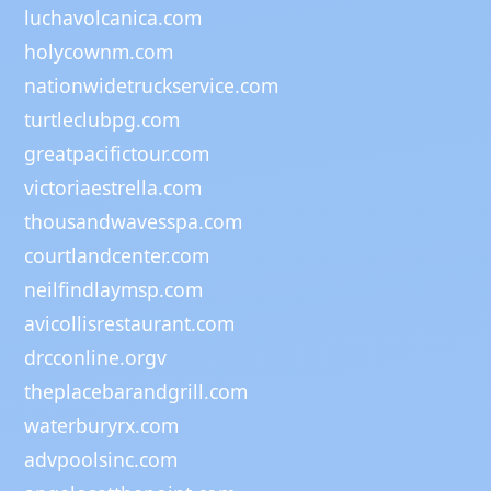
luchavolcanica.com
holycownm.com
nationwidetruckservice.com
turtleclubpg.com
greatpacifictour.com
victoriaestrella.com
thousandwavesspa.com
courtlandcenter.com
neilfindlaymsp.com
avicollisrestaurant.com
drcconline.org
v
theplacebarandgrill.com
waterburyrx.com
advpoolsinc.com