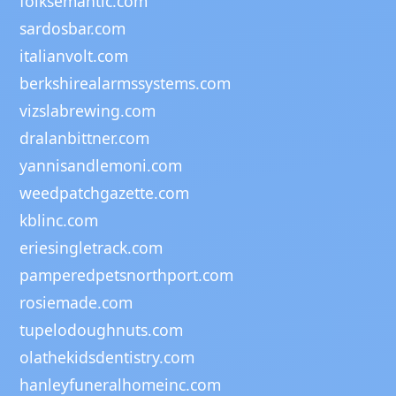
folksemantic.com
sardosbar.com
italianvolt.com
berkshirealarmssystems.com
vizslabrewing.com
dralanbittner.com
yannisandlemoni.com
weedpatchgazette.com
kblinc.com
eriesingletrack.com
pamperedpetsnorthport.com
rosiemade.com
tupelodoughnuts.com
olathekidsdentistry.com
hanleyfuneralhomeinc.com