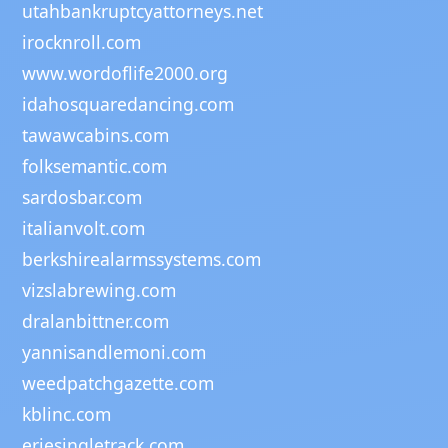
utahbankruptcyattorneys.net
irocknroll.com
www.wordoflife2000.org
idahosquaredancing.com
tawawcabins.com
folksemantic.com
sardosbar.com
italianvolt.com
berkshirealarmssystems.com
vizslabrewing.com
dralanbittner.com
yannisandlemoni.com
weedpatchgazette.com
kblinc.com
eriesingletrack.com