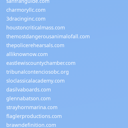
sanfranguide.com
charmoryllc.com
3dracinginc.com
houstoncriticalmass.com
themostdangerousanimalofall.com
thepolicerehearsals.com
alliknownow.com
eastlewiscountychamber.com
tribunalcontenciosobc.org
sloclassicalacademy.com
dasilvaboards.com
glennabatson.com
strayhornmarina.com
flaglerproductions.com
brawndefinition.com