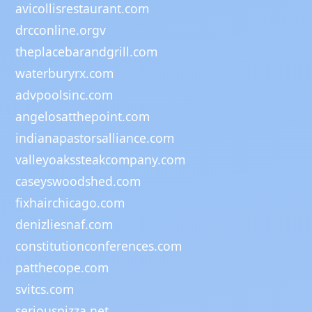
avicollisrestaurant.com
drcconline.org
v
theplacebarandgrill.com
waterburyrx.com
advpoolsinc.com
angelosatthepoint.com
indianapastorsalliance.com
valleyoakssteakcompany.com
caseyswoodshed.com
fixhairchicago.com
denizliesnaf.com
constitutionconferences.com
patthecope.com
svitcs.com
seriouspizza.net