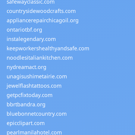
safewayclassic.com
countrysidewoodcrafts.com
appliancerepairchicagoil.org
ontariotbf.org
instalegendary.com
keepworkershealthyandsafe.com
noodlesitaliankitchen.com
nydreamact.org
unagisushimetairie.com
jewelflashtattoos.com
getpcfixtoday.com
bbrtbandra.org
bluebonnetcountry.com
epicclipart.com
pearlmanilahotel.com