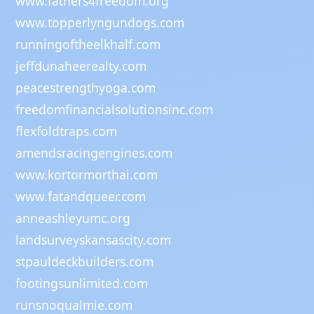
www.fathers4freedom.org
www.topperlyngundogs.com
runningoftheelkhalf.com
jeffdunaheerealty.com
peacestrengthyoga.com
freedomfinancialsolutionsinc.com
flexfoldtraps.com
amendsracingengines.com
www.kortormorthai.com
www.fatandqueer.com
anneashleyumc.org
landsurveyskansascity.com
stpauldeckbuilders.com
footingsunlimited.com
runsnoqualmie.com