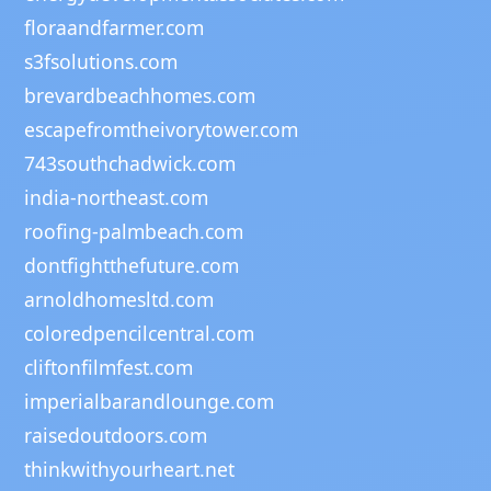
floraandfarmer.com
s3fsolutions.com
brevardbeachhomes.com
escapefromtheivorytower.com
743southchadwick.com
india-northeast.com
roofing-palmbeach.com
dontfightthefuture.com
arnoldhomesltd.com
coloredpencilcentral.com
cliftonfilmfest.com
imperialbarandlounge.com
raisedoutdoors.com
thinkwithyourheart.net