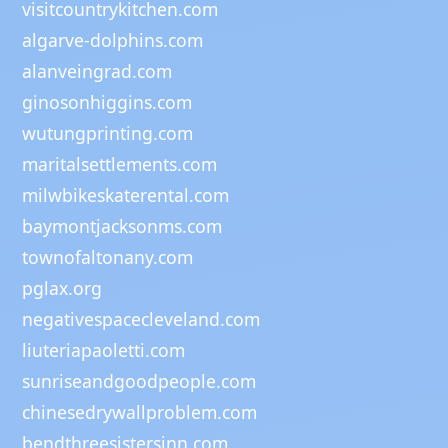
visitcountrykitchen.com
algarve-dolphins.com
alanveingrad.com
ginosonhiggins.com
wutungprinting.com
maritalsettlements.com
milwbikeskaterental.com
baymontjacksonms.com
townofaltonany.com
pglax.org
negativespacecleveland.com
liuteriapaoletti.com
sunriseandgoodpeople.com
chinesedrywallproblem.com
bendthreesistersinn.com