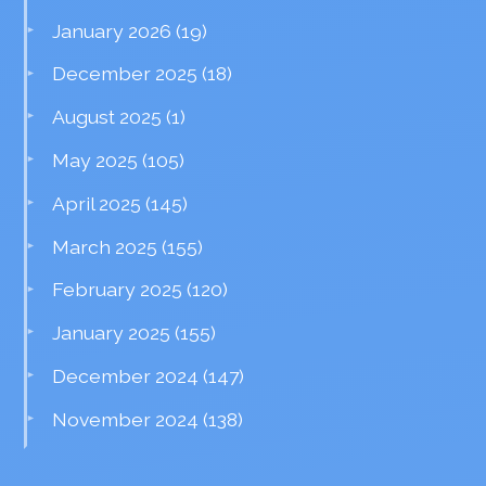
January 2026
(19)
December 2025
(18)
August 2025
(1)
May 2025
(105)
April 2025
(145)
March 2025
(155)
February 2025
(120)
January 2025
(155)
December 2024
(147)
November 2024
(138)