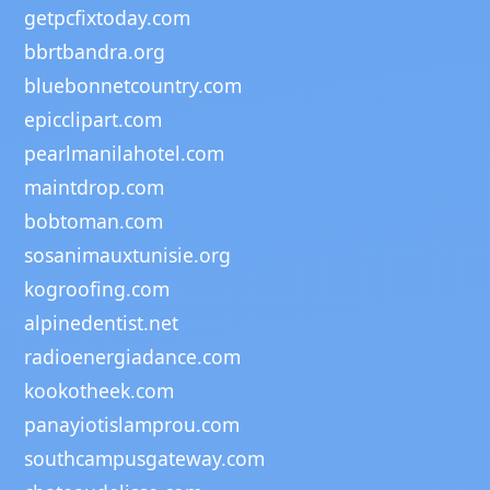
getpcfixtoday.com
bbrtbandra.org
bluebonnetcountry.com
epicclipart.com
pearlmanilahotel.com
maintdrop.com
bobtoman.com
sosanimauxtunisie.org
kogroofing.com
alpinedentist.net
radioenergiadance.com
kookotheek.com
panayiotislamprou.com
southcampusgateway.com