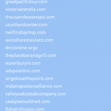
greatpacifictour.com
victoriaestrella.com
thousandwavesspa.com
courtlandcenter.com
neilfindlaymsp.com
avicollisrestaurant.com
drcconline.org
v
theplacebarandgrill.com
waterburyrx.com
advpoolsinc.com
angelosatthepoint.com
indianapastorsalliance.com
valleyoakssteakcompany.com
caseyswoodshed.com
fixhairchicago.com