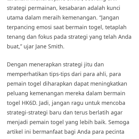
strategi permainan, kesabaran adalah kunci
utama dalam meraih kemenangan. “Jangan
terpancing emosi saat bermain togel, tetaplah
tenang dan fokus pada strategi yang telah Anda
buat,” ujar Jane Smith.
Dengan menerapkan strategi jitu dan
memperhatikan tips-tips dari para ahli, para
pemain togel diharapkan dapat meningkatkan
peluang kemenangan mereka dalam bermain
togel HK6D. Jadi, jangan ragu untuk mencoba
strategi-strategi baru dan terus berlatih agar
menjadi pemain togel yang lebih baik. Semoga
artikel ini bermanfaat bagi Anda para pecinta