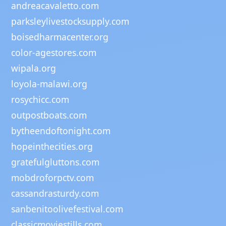
andreacavaletto.com
parksleylivestocksupply.com
boisedharmacenter.org
color-agestores.com
wipala.org
loyola-malawi.org
rosychicc.com
outpostboats.com
bytheendoftonight.com
hopeinthecities.org
gratefulgluttons.com
mobdroforpctv.com
cassandrasturdy.com
sanbenitoolivefestival.com
classicmoviestills.com