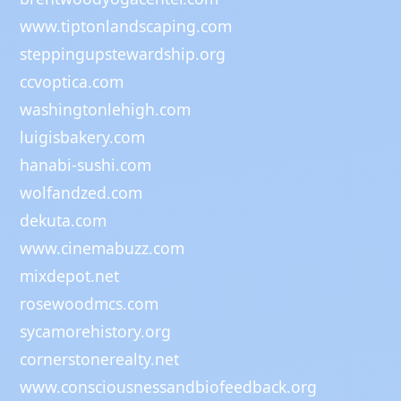
www.tiptonlandscaping.com
steppingupstewardship.org
ccvoptica.com
washingtonlehigh.com
luigisbakery.com
hanabi-sushi.com
wolfandzed.com
dekuta.com
www.cinemabuzz.com
mixdepot.net
rosewoodmcs.com
sycamorehistory.org
cornerstonerealty.net
www.consciousnessandbiofeedback.org