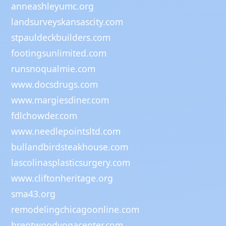
anneashleyumc.org
landsurveyskansascity.com
stpauldeckbuilders.com
footingsunlimited.com
runsnoqualmie.com
www.docsdrugs.com
www.margiesdiner.com
fdlchowder.com
www.needlepointsltd.com
bullandbirdsteakhouse.com
lascolinasplasticsurgery.com
www.cliftonheritage.org
sma43.org
remodelingchicagoonline.com
brentwoodyogacenter.com