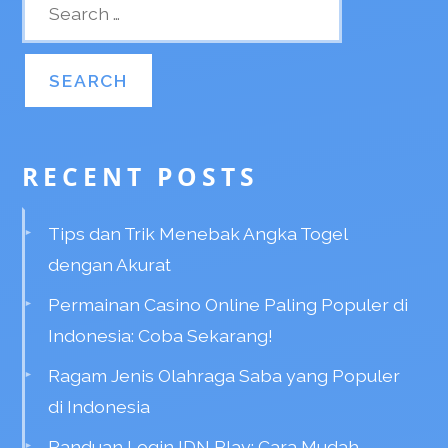
RECENT POSTS
Tips dan Trik Menebak Angka Togel
dengan Akurat
Permainan Casino Online Paling Populer di
Indonesia: Coba Sekarang!
Ragam Jenis Olahraga Saba yang Populer
di Indonesia
Panduan Login IDN Play: Cara Mudah