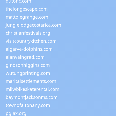
dutonc.com
thelongescape.com
mattolegrange.com
junglelodgecostarica.com
christianfestivals.org
visitcountrykitchen.com
algarve-dolphins.com
alanveingrad.com
ginosonhiggins.com
wutungprinting.com
maritalsettlements.com
milwbikeskaterental.com
baymontjacksonms.com
townofaltonany.com
pglax.org