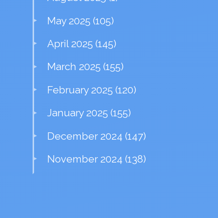
May 2025
(105)
April 2025
(145)
March 2025
(155)
February 2025
(120)
January 2025
(155)
December 2024
(147)
November 2024
(138)