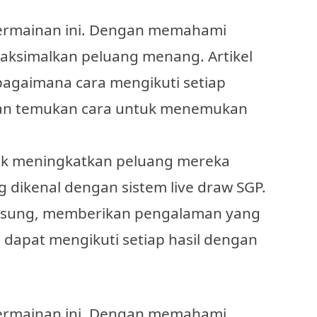
permainan ini. Dengan memahami
aksimalkan peluang menang. Artikel
 bagaimana cara mengikuti setiap
re dan temukan cara untuk menemukan
uk meningkatkan peluang mereka
g dikenal dengan sistem live draw SGP.
angsung, memberikan pengalaman yang
dapat mengikuti setiap hasil dengan
permainan ini. Dengan memahami