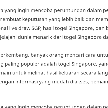
eka yang ingin mencoba peruntungan dalam 
membuat keputusan yang lebih baik dan mem
i live draw SGP, hasil togel Singapore, dan
a jelajahi dunia menarik dari togel Singapo
 berkembang, banyak orang mencari cara unt
g paling populer adalah togel Singapore, yan
ain untuk melihat hasil keluaran secara l
ngan informasi yang mudah diakses, pemain 
eka yang ingin mencoba peruntungan dalam 