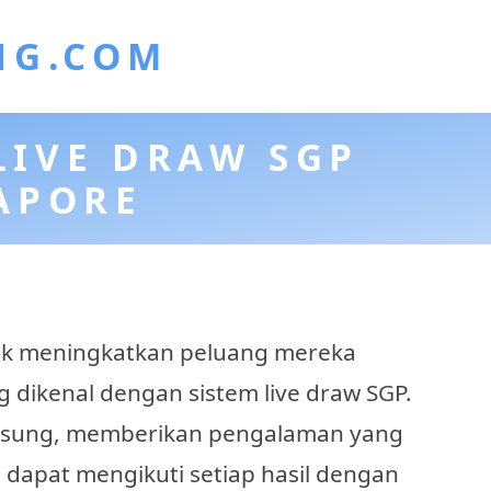
NG.COM
IVE DRAW SGP
APORE
uk meningkatkan peluang mereka
g dikenal dengan sistem live draw SGP.
angsung, memberikan pengalaman yang
dapat mengikuti setiap hasil dengan