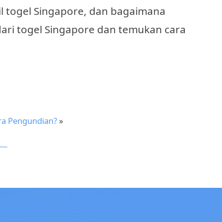
il togel Singapore, dan bagaimana
 dari togel Singapore dan temukan cara
ara Pengundian?
»