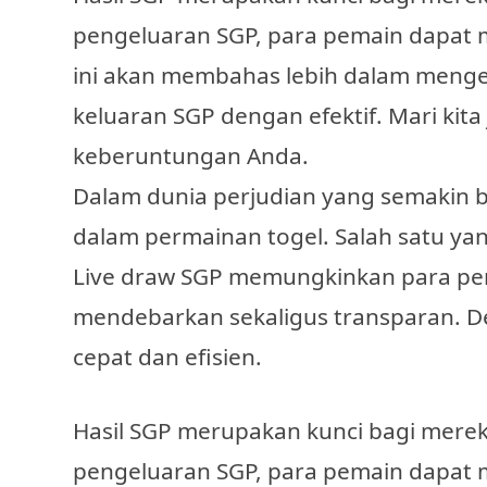
pengeluaran SGP, para pemain dapat 
ini akan membahas lebih dalam mengena
keluaran SGP dengan efektif. Mari kit
keberuntungan Anda.
Dalam dunia perjudian yang semakin
dalam permainan togel. Salah satu yan
Live draw SGP memungkinkan para pem
mendebarkan sekaligus transparan. De
cepat dan efisien.
Hasil SGP merupakan kunci bagi mer
pengeluaran SGP, para pemain dapat