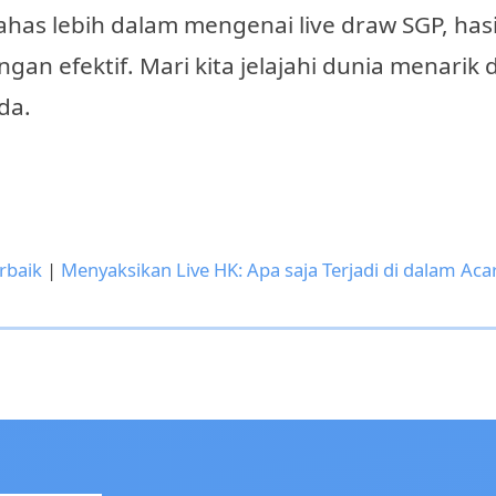
ahas lebih dalam mengenai live draw SGP, has
gan efektif. Mari kita jelajahi dunia menarik
da.
rbaik
|
Menyaksikan Live HK: Apa saja Terjadi di dalam Ac