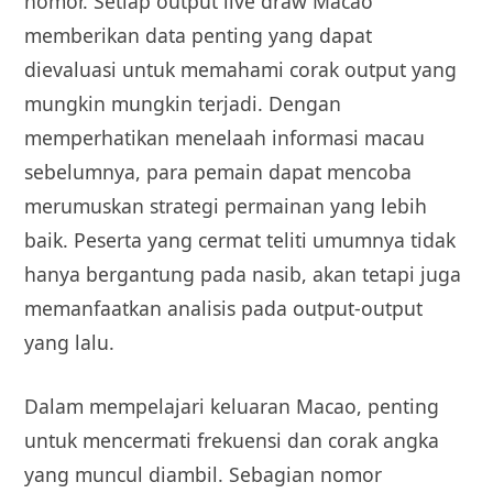
nomor. Setiap output live draw Macao
memberikan data penting yang dapat
dievaluasi untuk memahami corak output yang
mungkin mungkin terjadi. Dengan
memperhatikan menelaah informasi macau
sebelumnya, para pemain dapat mencoba
merumuskan strategi permainan yang lebih
baik. Peserta yang cermat teliti umumnya tidak
hanya bergantung pada nasib, akan tetapi juga
memanfaatkan analisis pada output-output
yang lalu.
Dalam mempelajari keluaran Macao, penting
untuk mencermati frekuensi dan corak angka
yang muncul diambil. Sebagian nomor