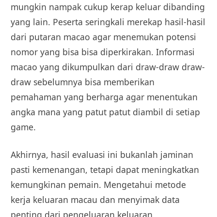
mungkin nampak cukup kerap keluar dibanding
yang lain. Peserta seringkali merekap hasil-hasil
dari putaran macao agar menemukan potensi
nomor yang bisa bisa diperkirakan. Informasi
macao yang dikumpulkan dari draw-draw draw-
draw sebelumnya bisa memberikan
pemahaman yang berharga agar menentukan
angka mana yang patut patut diambil di setiap
game.
Akhirnya, hasil evaluasi ini bukanlah jaminan
pasti kemenangan, tetapi dapat meningkatkan
kemungkinan pemain. Mengetahui metode
kerja keluaran macau dan menyimak data
penting dari pengeluaran keluaran