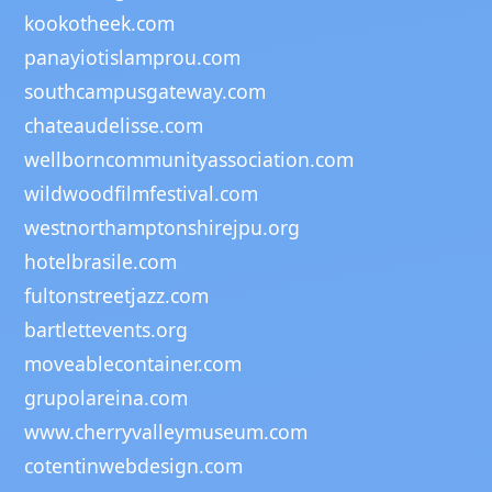
kookotheek.com
panayiotislamprou.com
southcampusgateway.com
chateaudelisse.com
wellborncommunityassociation.com
wildwoodfilmfestival.com
westnorthamptonshirejpu.org
hotelbrasile.com
fultonstreetjazz.com
bartlettevents.org
moveablecontainer.com
grupolareina.com
www.cherryvalleymuseum.com
cotentinwebdesign.com