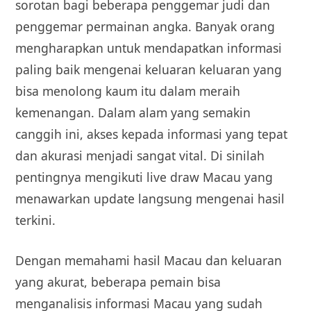
sorotan bagi beberapa penggemar judi dan
penggemar permainan angka. Banyak orang
mengharapkan untuk mendapatkan informasi
paling baik mengenai keluaran keluaran yang
bisa menolong kaum itu dalam meraih
kemenangan. Dalam alam yang semakin
canggih ini, akses kepada informasi yang tepat
dan akurasi menjadi sangat vital. Di sinilah
pentingnya mengikuti live draw Macau yang
menawarkan update langsung mengenai hasil
terkini.
Dengan memahami hasil Macau dan keluaran
yang akurat, beberapa pemain bisa
menganalisis informasi Macau yang sudah