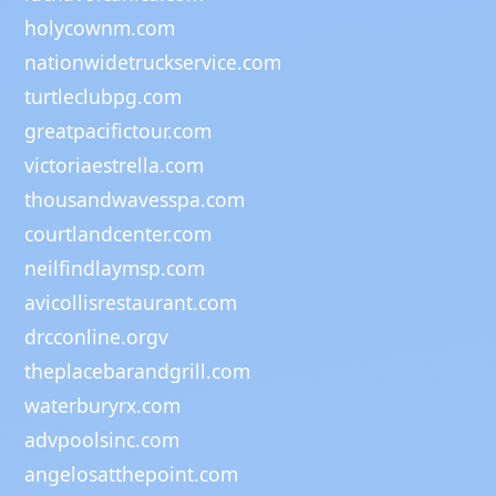
holycownm.com
nationwidetruckservice.com
turtleclubpg.com
greatpacifictour.com
victoriaestrella.com
thousandwavesspa.com
courtlandcenter.com
neilfindlaymsp.com
avicollisrestaurant.com
drcconline.org
v
theplacebarandgrill.com
waterburyrx.com
advpoolsinc.com
angelosatthepoint.com