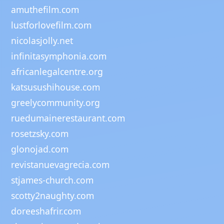
amuthefilm.com
lustforlovefilm.com
nicolasjolly.net
infinitasymphonia.com
africanlegalcentre.org
katsusushihouse.com
greelycommunity.org
ruedumainerestaurant.com
rosetzsky.com
glonojad.com
revistanuevagrecia.com
stjames-church.com
scotty2naughty.com
doreeshafrir.com