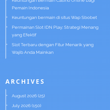
Keuntungan Bermain Casino Online bagi
Pemain Indonesia
Keuntungan bermain di situs Wap Sbobet
Permainan Slot IDN Play: Strategi Menang
yang Efektif
Slot Terbaru dengan Fitur Menarik yang
Wajib Anda Mainkan
ARCHIVES
August 2026
(25)
July 2026
(150)