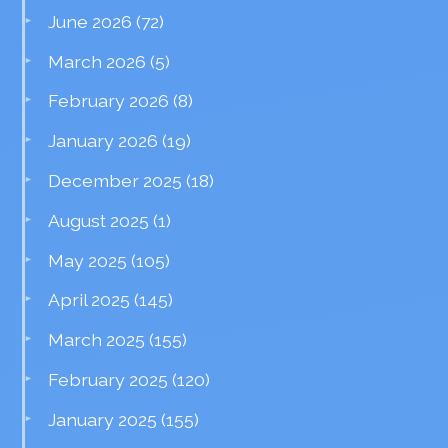
June 2026
(72)
March 2026
(5)
February 2026
(8)
January 2026
(19)
December 2025
(18)
August 2025
(1)
May 2025
(105)
April 2025
(145)
March 2025
(155)
February 2025
(120)
January 2025
(155)