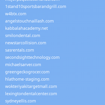
1stand10sportsbarandgrill.com
w4btx.com
angelstouchnaillash.com
kabbalahacademy.net
smilondental.com
newstarcollision.com
sasrentals.com
secondsighttechnology.com
michaelsarver.com
greengeckogrocer.com
hlathome-staging.com
wokteriyakitargetmall.com
lexingtondentalcenter.com
sydneyellis.com