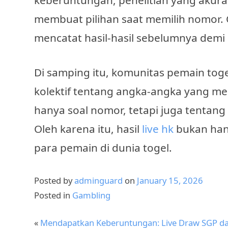
membuat pilihan saat memilih nomor. 
mencatat hasil-hasil sebelumnya demi
Di samping itu, komunitas pemain toge
kolektif tentang angka-angka yang mem
hanya soal nomor, tetapi juga tentan
Oleh karena itu, hasil
live hk
bukan han
para pemain di dunia togel.
Posted by
adminguard
on
January 15, 2026
Posted in
Gambling
«
Mendapatkan Keberuntungan: Live Draw SGP da