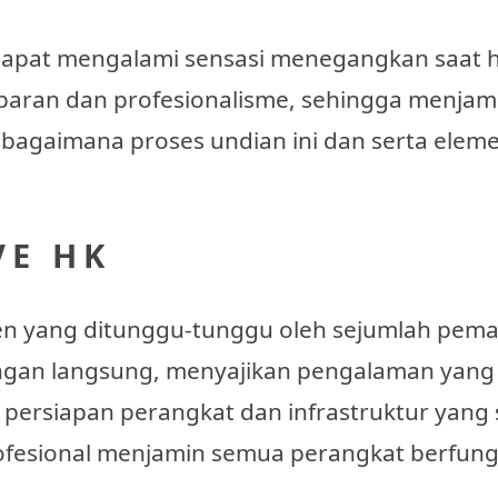
 dapat mengalami sensasi menegangkan saat ha
paran dan profesionalisme, sehingga menjam
am bagaimana proses undian ini dan serta ele
VE HK
yang ditunggu-tunggu oleh sejumlah pemain
engan langsung, menyajikan pengalaman yang
 persiapan perangkat dan infrastruktur yang
ofesional menjamin semua perangkat berfungs