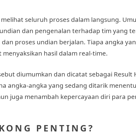
sa melihat seluruh proses dalam langsung. U
dian dan pengenalan terhadap tim yang terli
 dan proses undian berjalan. Tiapa angka ya
menyaksikan hasil dalam real-time.
rsebut diumumkan dan dicatat sebagai Result H
ena angka-angka yang sedang ditarik menentuk
un juga menambah kepercayaan diri para pem
GKONG PENTING?