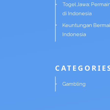
Togel Jawa: Permain
di Indonesia
Keuntungan Bermai
Indonesia
CATEGORIE
Gambling