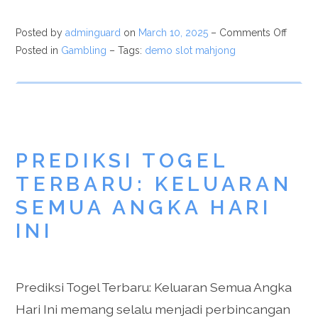
Posted by
adminguard
on
March 10, 2025
–
Comments Off
Posted in
Gambling
– Tags:
demo slot mahjong
PREDIKSI TOGEL
TERBARU: KELUARAN
SEMUA ANGKA HARI
INI
Prediksi Togel Terbaru: Keluaran Semua Angka
Hari Ini memang selalu menjadi perbincangan