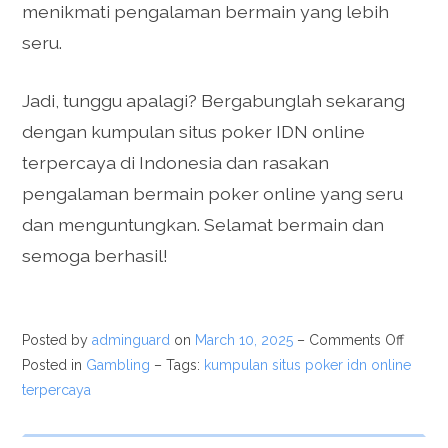
menikmati pengalaman bermain yang lebih
seru.
Jadi, tunggu apalagi? Bergabunglah sekarang
dengan kumpulan situs poker IDN online
terpercaya di Indonesia dan rasakan
pengalaman bermain poker online yang seru
dan menguntungkan. Selamat bermain dan
semoga berhasil!
Posted by
adminguard
on
March 10, 2025
–
Comments Off
Posted in
Gambling
– Tags:
kumpulan situs poker idn online
terpercaya