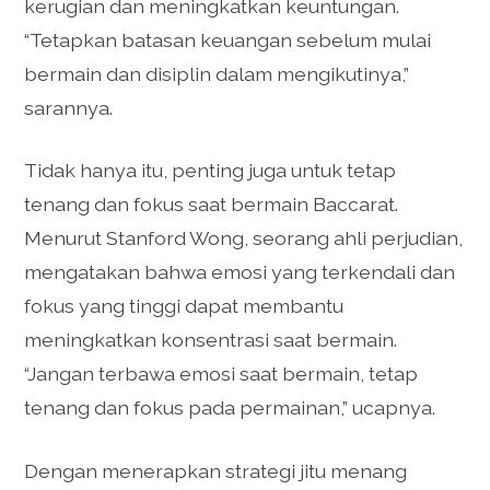
kerugian dan meningkatkan keuntungan.
“Tetapkan batasan keuangan sebelum mulai
bermain dan disiplin dalam mengikutinya,”
sarannya.
Tidak hanya itu, penting juga untuk tetap
tenang dan fokus saat bermain Baccarat.
Menurut Stanford Wong, seorang ahli perjudian,
mengatakan bahwa emosi yang terkendali dan
fokus yang tinggi dapat membantu
meningkatkan konsentrasi saat bermain.
“Jangan terbawa emosi saat bermain, tetap
tenang dan fokus pada permainan,” ucapnya.
Dengan menerapkan strategi jitu menang