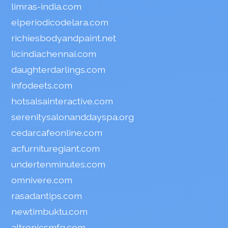
limras-india.com
elperiodicodelara.com
richiesbodyandpaint.net
licindiachennai.com
daughterdarlings.com
infodeets.com
hotsalsainteractive.com
serenitysalonanddayspa.org
cedarcafeonline.com
acfurnituregiant.com
undertenminutes.com
omnivere.com
rasadantips.com
newtimbuktu.com
altronicsmfg.com