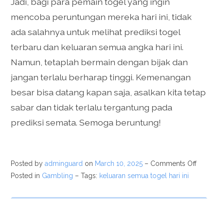
Jadi, bagi para pemain togel yang ingin
mencoba peruntungan mereka hari ini, tidak
ada salahnya untuk melihat prediksi togel
terbaru dan keluaran semua angka hari ini.
Namun, tetaplah bermain dengan bijak dan
jangan terlalu berharap tinggi. Kemenangan
besar bisa datang kapan saja, asalkan kita tetap
sabar dan tidak terlalu tergantung pada
prediksi semata. Semoga beruntung!
Posted by
adminguard
on
March 10, 2025
–
Comments Off
Posted in
Gambling
– Tags:
keluaran semua togel hari ini