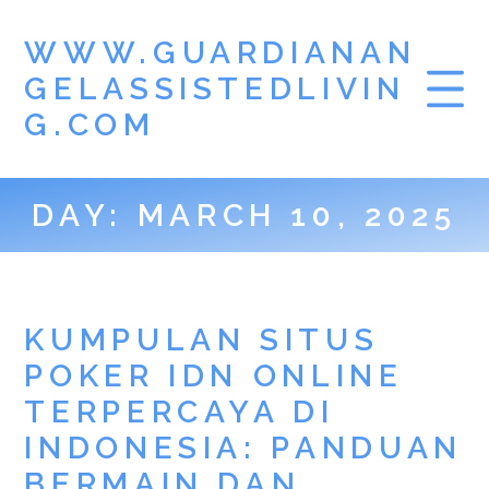
WWW.GUARDIANAN
GELASSISTEDLIVIN
G.COM
DAY:
MARCH 10, 2025
KUMPULAN SITUS
POKER IDN ONLINE
TERPERCAYA DI
INDONESIA: PANDUAN
BERMAIN DAN