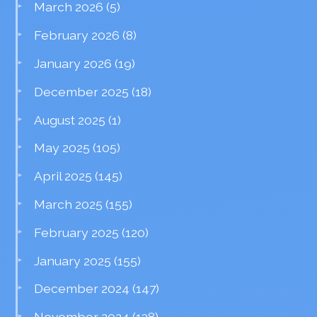
March 2026
(5)
February 2026
(8)
January 2026
(19)
December 2025
(18)
August 2025
(1)
May 2025
(105)
April 2025
(145)
March 2025
(155)
February 2025
(120)
January 2025
(155)
December 2024
(147)
November 2024
(138)