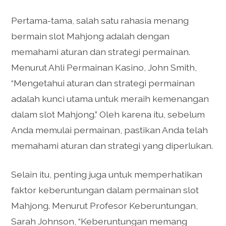
Pertama-tama, salah satu rahasia menang
bermain slot Mahjong adalah dengan
memahami aturan dan strategi permainan.
Menurut Ahli Permainan Kasino, John Smith,
“Mengetahui aturan dan strategi permainan
adalah kunci utama untuk meraih kemenangan
dalam slot Mahjong.” Oleh karena itu, sebelum
Anda memulai permainan, pastikan Anda telah
memahami aturan dan strategi yang diperlukan.
Selain itu, penting juga untuk memperhatikan
faktor keberuntungan dalam permainan slot
Mahjong. Menurut Profesor Keberuntungan,
Sarah Johnson, “Keberuntungan memang