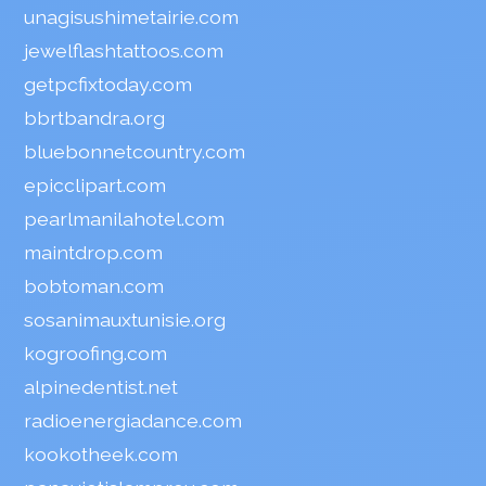
unagisushimetairie.com
jewelflashtattoos.com
getpcfixtoday.com
bbrtbandra.org
bluebonnetcountry.com
epicclipart.com
pearlmanilahotel.com
maintdrop.com
bobtoman.com
sosanimauxtunisie.org
kogroofing.com
alpinedentist.net
radioenergiadance.com
kookotheek.com