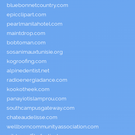
bluebonnetcountry.com
epicclipart.com
pearlmanilahotel.com
maintdrop.com
bobtoman.com
sosanimauxtunisie.org
kogroofing.com
alpinedentist.net
radioenergiadance.com
kookotheek.com
panayiotislamprou.com
southcampusgateway.com
chateaudelisse.com
wellborncommunityassociation.com