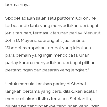
bermainnya.
Sbobet adalah salah satu platform judi online
terbesar di dunia yang menyediakan berbagai
jenis taruhan, termasuk taruhan parlay. Menurut
John D. Mayers, seorang ahli judi online,
“Sbobet merupakan tempat yang ideal untuk
para pemain yang ingin mencoba taruhan
parlay karena menyediakan berbagai pilihan
pertandingan dan pasaran yang lengkap.”
Untuk memulai taruhan parlay di Sbobet,
langkah pertama yang perlu dilakukan adalah
membuat akun di situs tersebut. Setelah itu,
pilihlah pertandingan-pertandingan yang ingin