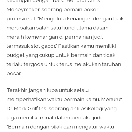
keuangan dengan baik. Menurut Chris
Moneymaker, seorang pemain poker
profesional, “Mengelola keuangan dengan baik
merupakan salah satu kunci utama dalam
meraih kemenangan di permainan judi,
termasuk slot gacor.” Pastikan kamu memiliki
budget yang cukup untuk bermain dan tidak
terlalu tergoda untuk terus melakukan taruhan
besar.
Terakhir, jangan lupa untuk selalu
memperhatikan waktu bermain kamu. Menurut
Dr. Mark Griffiths, seorang ahli psikologi yang
juga memiliki minat dalam perilaku judi,
“Bermain dengan bijak dan mengatur waktu