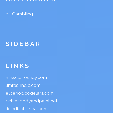
Gambling
SIDEBAR
LINKS
missclaireshay.com
limras-india.com
elperiodicodelara.com
richiesbodyandpaint.net
licindiachennai.com