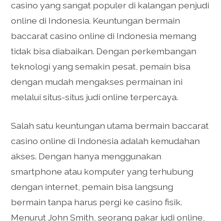
casino yang sangat populer di kalangan penjudi
online di Indonesia. Keuntungan bermain
baccarat casino online di Indonesia memang
tidak bisa diabaikan. Dengan perkembangan
teknologi yang semakin pesat, pemain bisa
dengan mudah mengakses permainan ini
melalui situs-situs judi online terpercaya.
Salah satu keuntungan utama bermain baccarat
casino online di Indonesia adalah kemudahan
akses. Dengan hanya menggunakan
smartphone atau komputer yang terhubung
dengan internet, pemain bisa langsung
bermain tanpa harus pergi ke casino fisik.
Menurut John Smith, seorang pakar judi online,