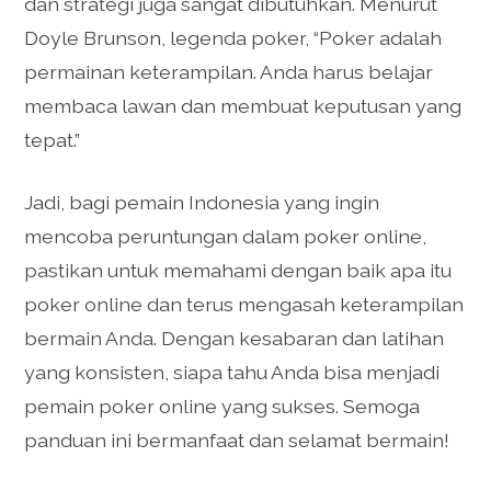
dan strategi juga sangat dibutuhkan. Menurut
Doyle Brunson, legenda poker, “Poker adalah
permainan keterampilan. Anda harus belajar
membaca lawan dan membuat keputusan yang
tepat.”
Jadi, bagi pemain Indonesia yang ingin
mencoba peruntungan dalam poker online,
pastikan untuk memahami dengan baik apa itu
poker online dan terus mengasah keterampilan
bermain Anda. Dengan kesabaran dan latihan
yang konsisten, siapa tahu Anda bisa menjadi
pemain poker online yang sukses. Semoga
panduan ini bermanfaat dan selamat bermain!