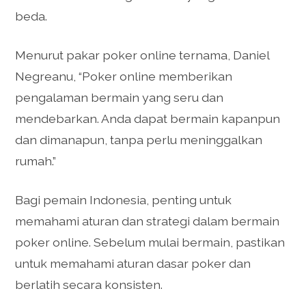
beda.
Menurut pakar poker online ternama, Daniel
Negreanu, “Poker online memberikan
pengalaman bermain yang seru dan
mendebarkan. Anda dapat bermain kapanpun
dan dimanapun, tanpa perlu meninggalkan
rumah.”
Bagi pemain Indonesia, penting untuk
memahami aturan dan strategi dalam bermain
poker online. Sebelum mulai bermain, pastikan
untuk memahami aturan dasar poker dan
berlatih secara konsisten.