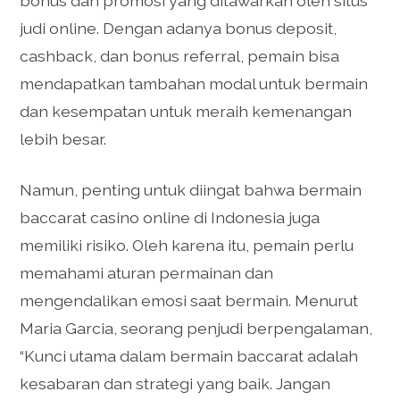
bonus dan promosi yang ditawarkan oleh situs
judi online. Dengan adanya bonus deposit,
cashback, dan bonus referral, pemain bisa
mendapatkan tambahan modal untuk bermain
dan kesempatan untuk meraih kemenangan
lebih besar.
Namun, penting untuk diingat bahwa bermain
baccarat casino online di Indonesia juga
memiliki risiko. Oleh karena itu, pemain perlu
memahami aturan permainan dan
mengendalikan emosi saat bermain. Menurut
Maria Garcia, seorang penjudi berpengalaman,
“Kunci utama dalam bermain baccarat adalah
kesabaran dan strategi yang baik. Jangan