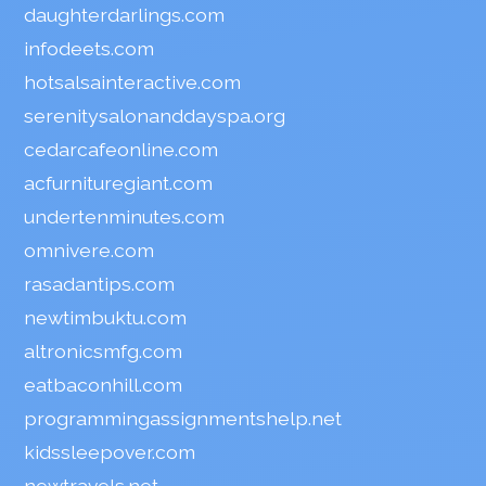
daughterdarlings.com
infodeets.com
hotsalsainteractive.com
serenitysalonanddayspa.org
cedarcafeonline.com
acfurnituregiant.com
undertenminutes.com
omnivere.com
rasadantips.com
newtimbuktu.com
altronicsmfg.com
eatbaconhill.com
programmingassignmentshelp.net
kidssleepover.com
newtravels.net