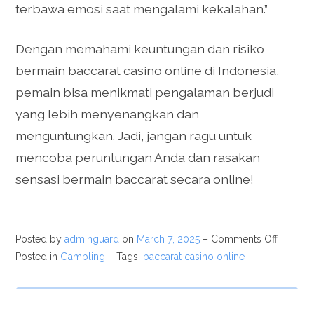
terbawa emosi saat mengalami kekalahan.”
Dengan memahami keuntungan dan risiko
bermain baccarat casino online di Indonesia,
pemain bisa menikmati pengalaman berjudi
yang lebih menyenangkan dan
menguntungkan. Jadi, jangan ragu untuk
mencoba peruntungan Anda dan rasakan
sensasi bermain baccarat secara online!
Posted by
adminguard
on
March 7, 2025
–
Comments Off
Posted in
Gambling
– Tags:
baccarat casino online