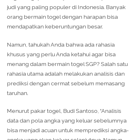
judi yang paling populer di Indonesia. Banyak
orang bermain togel dengan harapan bisa
mendapatkan keberuntungan besar.
Namun, tahukah Anda bahwa ada rahasia
khusus yang perlu Anda ketahui agar bisa
menang dalam bermain togel SGP? Salah satu
rahasia utama adalah melakukan analisis dan
prediksi dengan cermat sebelum memasang
taruhan.
Menurut pakar togel, Budi Santoso, “Analisis
data dan pola angka yang keluar sebelumnya
bisa menjadi acuan untuk memprediksi angka-
angka yang akan keluar selanjutnya. Namun,