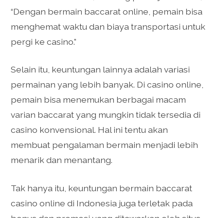
“Dengan bermain baccarat online, pemain bisa
menghemat waktu dan biaya transportasi untuk
pergi ke casino.”
Selain itu, keuntungan lainnya adalah variasi
permainan yang lebih banyak. Di casino online,
pemain bisa menemukan berbagai macam
varian baccarat yang mungkin tidak tersedia di
casino konvensional. Hal ini tentu akan
membuat pengalaman bermain menjadi lebih
menarik dan menantang.
Tak hanya itu, keuntungan bermain baccarat
casino online di Indonesia juga terletak pada