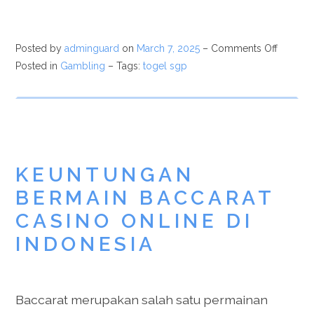
Posted by
adminguard
on
March 7, 2025
–
Comments Off
Posted in
Gambling
– Tags:
togel sgp
KEUNTUNGAN
BERMAIN BACCARAT
CASINO ONLINE DI
INDONESIA
Baccarat merupakan salah satu permainan