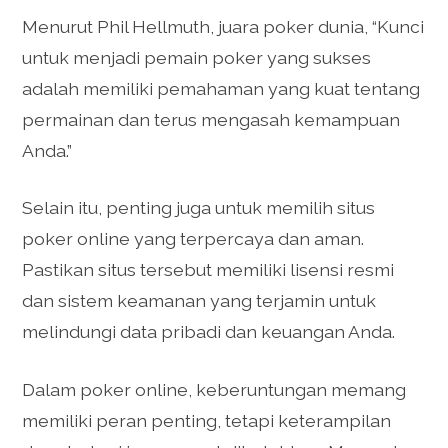
Menurut Phil Hellmuth, juara poker dunia, “Kunci
untuk menjadi pemain poker yang sukses
adalah memiliki pemahaman yang kuat tentang
permainan dan terus mengasah kemampuan
Anda.”
Selain itu, penting juga untuk memilih situs
poker online yang terpercaya dan aman.
Pastikan situs tersebut memiliki lisensi resmi
dan sistem keamanan yang terjamin untuk
melindungi data pribadi dan keuangan Anda.
Dalam poker online, keberuntungan memang
memiliki peran penting, tetapi keterampilan