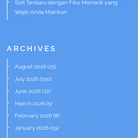
Slot Terbaru dengan Fitur Menarik yang
Wajib Anda Mainkan
ARCHIVES
August 2026
(25)
July 2026
(150)
June 2026
(72)
March 2026
(5)
February 2026
(8)
January 2026
(19)