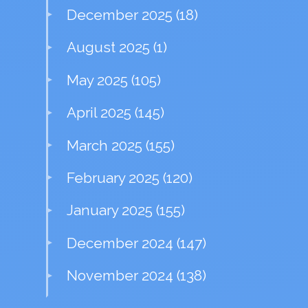
December 2025
(18)
August 2025
(1)
May 2025
(105)
April 2025
(145)
March 2025
(155)
February 2025
(120)
January 2025
(155)
December 2024
(147)
November 2024
(138)