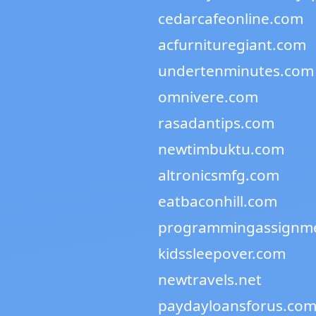
cedarcafeonline.com
acfurnituregiant.com
undertenminutes.com
omnivere.com
rasadantips.com
newtimbuktu.com
altronicsmfg.com
eatbaconhill.com
programmingassignme
kidssleepover.com
newtravels.net
paydayloansforus.co