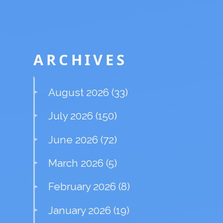
ARCHIVES
August 2026
(33)
July 2026
(150)
June 2026
(72)
March 2026
(5)
February 2026
(8)
January 2026
(19)