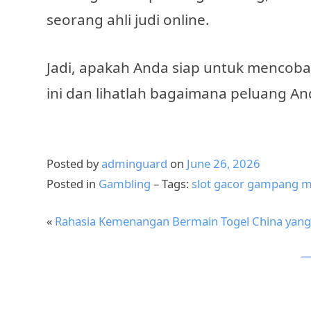
seorang ahli judi online.
Jadi, apakah Anda siap untuk mencoba 
ini dan lihatlah bagaimana peluang A
Posted by
adminguard
on
June 26, 2026
Posted in
Gambling
– Tags:
slot gacor gampang 
«
Rahasia Kemenangan Bermain Togel China yang